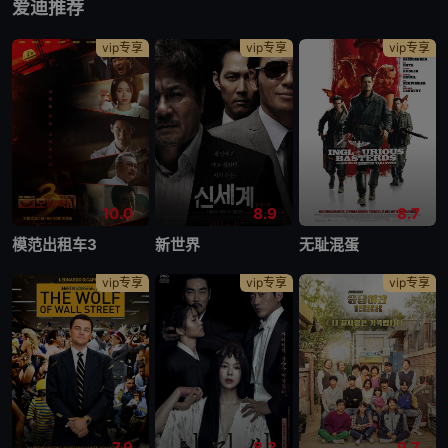
爱迪推荐
vip专享
vip专享
vip专享
10.0
8.9
8.7
模范出租车3
新世界
无耻混蛋
vip专享
vip专享
vip专享
7.9
8.3
9.7