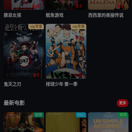
8.4
8.1
8.9
禁忌女孩
鱿鱼游戏
西西里的美丽传说
vip专享
vip专享
9.1
9.5
鬼灭之刃
排球少年 第一季
最新电影
更多
剧情
科幻
剧情