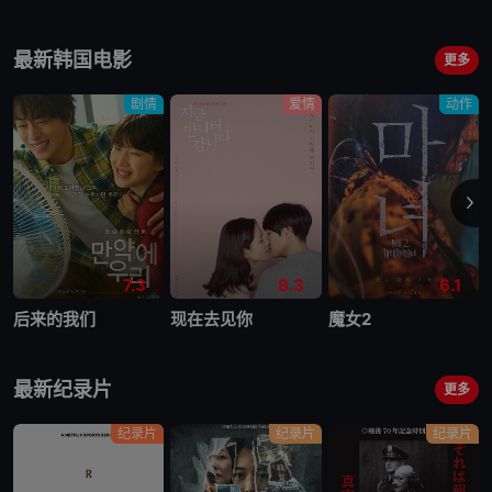
最新韩国电影
更多
剧情
爱情
动作
7.3
8.3
6.1
后来的我们
现在去见你
魔女2
最新纪录片
更多
纪录片
纪录片
纪录片