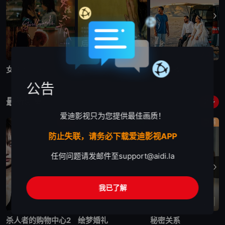
6.8
6.8
7.4
女孩不平凡
后室
普通事故
公告
最新剧集
更多
爱迪影视只为您提供最佳画质！
剧情
剧情
剧情
防止失联，请务必下载爱迪影视APP
任何问题请发邮件至
support@aidi.la
我已了解
更新至第6集
更新至第7集
已完结
杀人者的购物中心2
绘梦婚礼
秘密关系