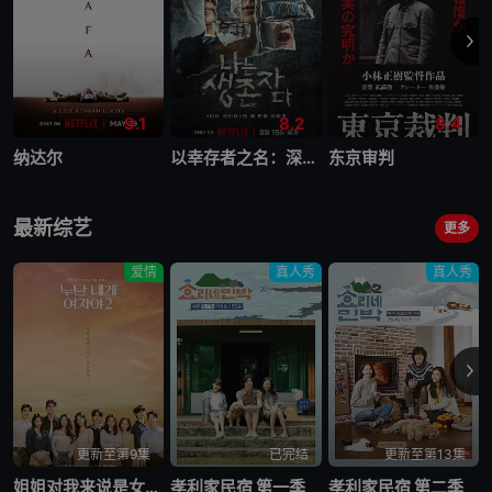
9.1
8.2
8.4
纳达尔
以幸存者之名：深入韩国惨案
东京审判
最新综艺
更多
爱情
真人秀
真人秀
更新至第9集
已完结
更新至第13集
姐姐对我来说是女人2
孝利家民宿 第一季
孝利家民宿 第二季