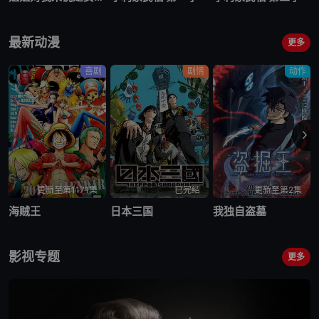
最新动漫
更多
喜剧
剧情
动作
更新至第1171集
已完结
更新至第2集
海贼王
日本三国
我独自盗墓
影视专题
更多