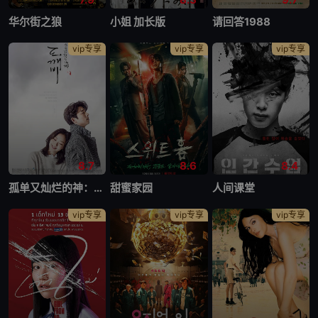
华尔街之狼
小姐 加长版
请回答1988
vip专享
vip专享
vip专享
8.7
8.6
8.4
孤单又灿烂的神：鬼怪
甜蜜家园
人间课堂
vip专享
vip专享
vip专享