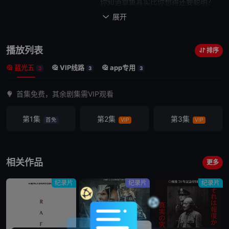
你知道章鱼其实比你想得还要聪明？
又为什么它们能在极端
展开

的环境中生存？ 跟
随“蚁人”保罗·路德的嗓音
播放列表
排序
解开地球上最像外星人的动物“章鱼”的非凡
秘密
。
蓝光五
VIP线路
app专用
3
3
3
首集免费，其余剧集需VIP观看
第1集
第2集
第3集
首免
VIP
VIP
相关作品
更多
纪录片
纪录片
纪录片