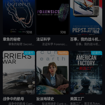
完结
完结
完结
章鱼的秘密
法证科学
百事，我的战斗机呢？
章鱼的秘密 Secrets of the Octopus是2024年澳大利亚,美国纪录片。艾美奖肯定《鲸之谜》制作团队最新力作。 &nbsp; &nbsp; &nbsp; &nbsp; &nbsp
法证科学 Forensics: The Science of Crime是2020年犯罪纪录片。《法证科学》旨在向观众展示法医学是如何帮助破获各类犯罪案件的，通过在法医研究所、大学实验室、研究中心
百事，我的战斗机呢？ Pepsi, Where&#39;s My Jet?是2022年美国历史纪录片。When a 20-year-old attempts to win a fighter je
纪录片
Netflix
纪录片
完结
完结
蓝光画质
战争中的航母
扯淡地球史
美国工厂
战争中的航母 Carriers at War分集剧情：第1集，以实时跟拍的方式，展示了超级航母布什号在阿拉伯海湾战争中的优异表现，以及强大战力背后辛苦和严禁的准备工作。机组人员严苛的修检F/A -
扯淡地球史 Cunk on Earth是2022年英国喜剧纪录片。Follows Philomena Cunk as she comically tells the story of our gr
美国工厂，英文名为American Factory，是2019年上映的美国纪录片电影。