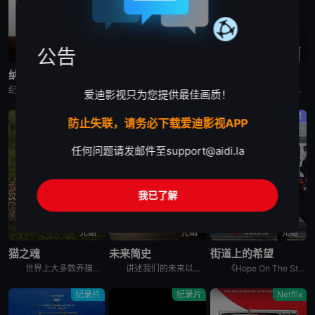
公告
已完结
完结
蓝光画质
纳达尔
以幸存者之名：深入韩国惨案
东京审判
纪录片《纳达尔》深入探讨了拉斐尔·纳达尔辉煌的网球职业生涯。除了介绍他的比赛表现外，还揭示了他的私人生活、鲜为人知的幕后故事，以及他在 2023 年克服伤病后，在 2024 年重新重返赛场的历程。
纪录片是2023年推出的《以神之名：信仰的背叛》的第二季，此次纪录片将会讲述JMS受害人Maple的近况，还有当年肆意践踏人权的“釜山兄弟福利院”事件以及“至尊派事件”和“三丰百货大楼倒塌惨案”等
围绕着東京审判这一重要历史事件, 本片除了讲述过程外, 更重要的还是提出了一系列国际法法律问题和伦理道德疑问, 如事后法问题, 战争罪的有無, 以及个人辩护和国家辩护的选择和远东国际法庭战犯的选择
爱迪影视只为您提供最佳画质！
纪录片
纪录片
纪录
防止失联，请务必下载爱迪影视APP
任何问题请发邮件至
support@aidi.la
我已了解
完结
完结
完结
猫之魂
未来简史
街道上的希望
世界上大多数养猫的人都能通过宠物的眼睛窥见动物的野性。这部纪录片着眼于家猫和它们的野生表亲们，以及它们的祖先之间，在行为上隐约可见的关联。镜头特别勾勒出这些相似之处，并向所谓的“主人们”（如果猫真
讲述我们的未来以及我们如何重新构想它们。由著名未来学家阿里·瓦拉赫主持，邀请观众踏上一次环游世界的旅程，充满发现、希望和可能性，了解我们今天所处的位置以及接下来会发生什么。将历史、科学和意想不到的
《Hope On The Street》是防弹少年团郑号锡（j-hope）推出的同名舞蹈练习日记内容。讲述j-hope在入伍前访问日本大阪、法国巴黎、美国纽约、韩国首尔和光州，并与当地的舞蹈家通过
纪录片
纪录片
Netflix