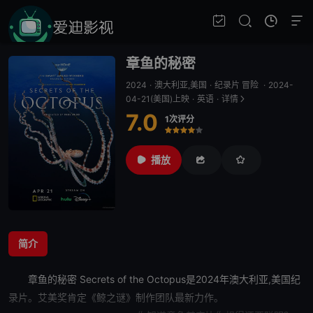
章鱼的秘密
2024
·
澳大利亚,美国
·
纪录片 冒险
·
2024-
04-21(美国)上映
·
英语
·
详情
7.0
1次评分
很差
较差
还行
推荐
力荐
播放
简介
章鱼的秘密
Secrets of the Octopus是2024年澳大利亚,美国纪
录片。艾美奖肯定《鲸之谜》制作团队最新力作。