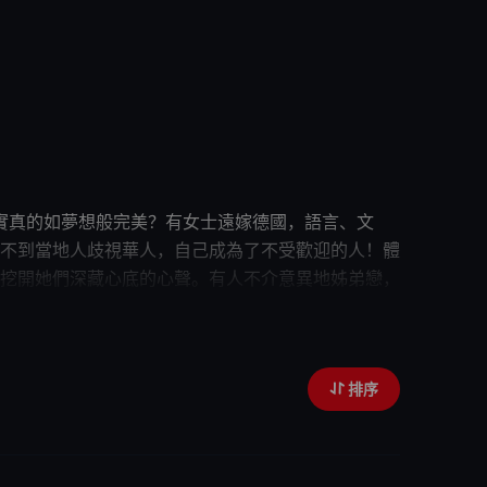
娘，現實真的如夢想般完美？有女士遠嫁德國，語言、文
不到當地人歧視華人，自己成為了不受歡迎的人！體
挖開她們深藏心底的心聲。有人不介意異地姊弟戀，
儀對象，認定是上天註定的異地姻緣，跟隨命運指引
排序