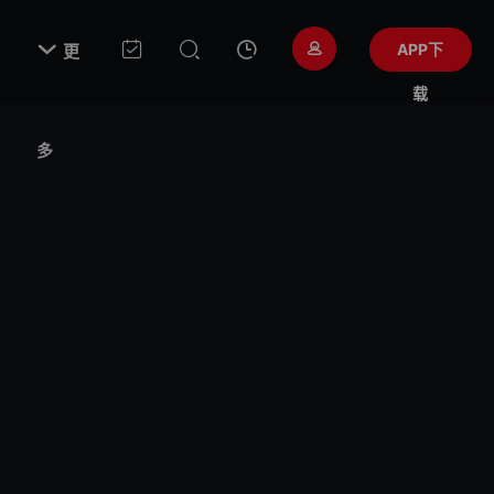

APP下
更
载
多