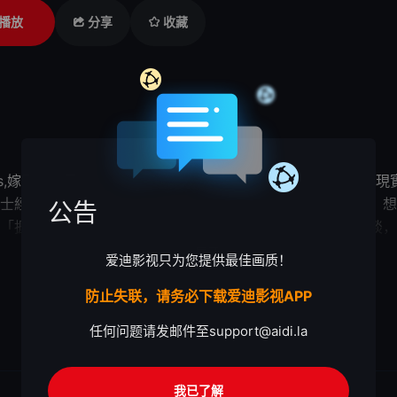
播放
分享
收藏
Brides,嫁到這世界邊端，讲述了：不少香港女士夢想做過埠新
士經歷人生谷底時，遇到一名丹麥男子，被他感動嫁到彼邦，想
公告
「捱」下去，為愛情狠狠賭一把？陳貝兒與這些主角促膝詳談，
認為愛情要積極爭取，不應受地域限制；亦有女士出差時遇到心
展开

爱迪影视只为您提供最佳画质！
幸福
應主動爭取，還是待上天安排？
防止失联，请务必下载爱迪影视APP
任何问题请发邮件至
support@aidi.la
我已了解