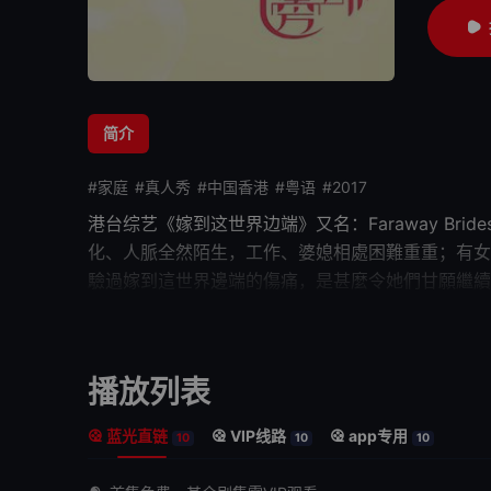
简介
#家庭
#真人秀
#中国香港
#粤语
#2017
港台综艺《
嫁到这世界边端
》又名：Faraway 
化、人脈全然陌生，工作、婆媳相處困難重重；有女
驗過嫁到這世界邊端的傷痛，是甚麼令她們甘願繼續
願意放棄香港的優渥生活，主動追求泰國「弟弟」，
嫁到阿聯酋，信奉當地宗教。陳貝兒與她們一同探討
播放列表
蓝光直链
VIP线路
app专用
10
10
10