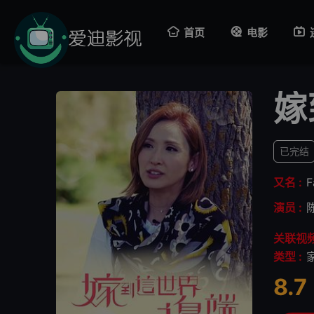
首页
电影
嫁
已完结
又名 :
F
演员 :
关联视频
类型 :
8.7
很差
较差
还