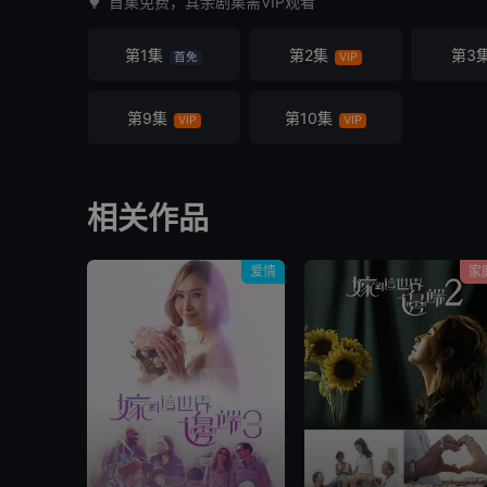
首集免费，其余剧集需VIP观看
第1集
第2集
第3
首免
VIP
第9集
第10集
VIP
VIP
相关作品
爱情
家