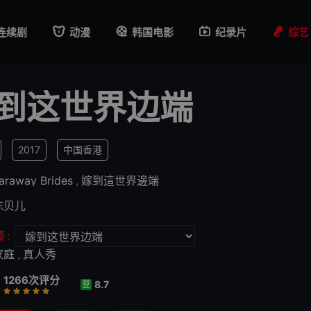
连续剧
动漫
韩国电影
纪录片
综艺
到这世界边端
2017
中国香港
araway Brides
,
嫁到這世界邊端
陈贝儿
 :
家庭
,
真人秀
1266次评分
8.7
豆
行
推荐
力荐