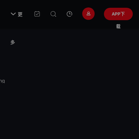

APP下
更
载
多
ng