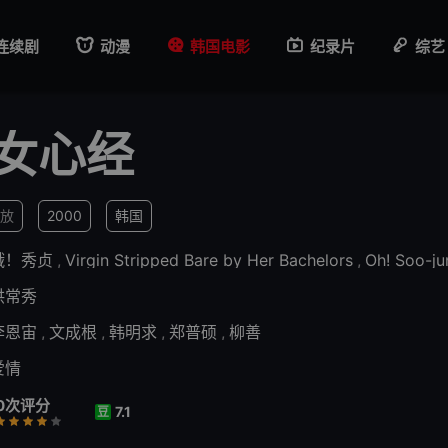
连续剧
动漫
韩国电影
纪录片
综艺
女心经
播放
2000
韩国
哦！秀贞
,
Virgin Stripped Bare by Her Bachelors
,
Oh! Soo-ju
洪常秀
李恩宙
,
文成根
,
韩明求
,
郑普硕
,
柳善
爱情
0次评分
7.1
豆
行
推荐
力荐