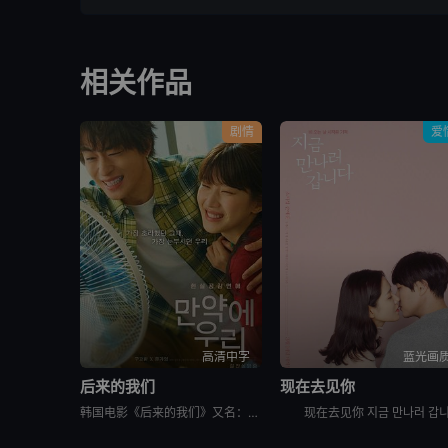
相关作品
剧情
爱
高清中字
蓝光画
后来的我们
现在去见你
韩国电影《后来的我们》又名：之后的我们(台),后来的我们韩国版,Once We Were Us,만약에 우리，讲述了：在开往家乡的客运上，恩浩（具教焕 饰）遇见了休学后下定决心要前往某处的正媛（文佳煐