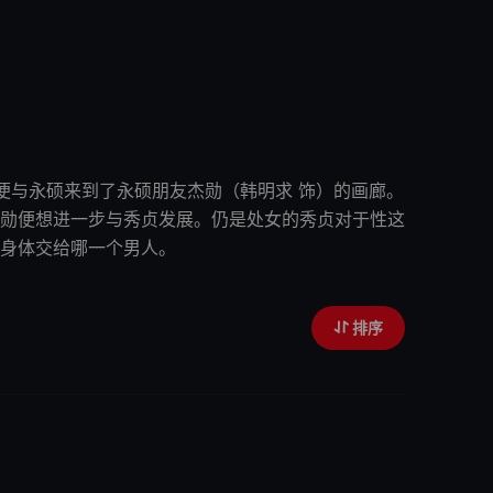
与永硕来到了永硕朋友杰勋（韩明求 饰）的画廊。
勋便想进一步与秀贞发展。仍是处女的秀贞对于性这
身体交给哪一个男人。
排序