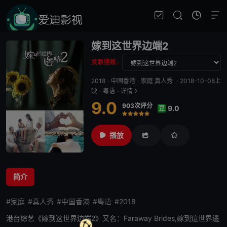
嫁到这世界边端2
关联视频 :
2018
·
中国香港
·
家庭 真人秀
·
2018-10-08上
映
·
粤语
·
详情
9.0
903次评分
9.0
豆
很差
较差
还行
推荐
力荐
播放
简介
#家庭
#真人秀
#中国香港
#粤语
#2018
港台综艺《
嫁到这世界边端2
》又名：Faraway Brides,嫁到這世界邊