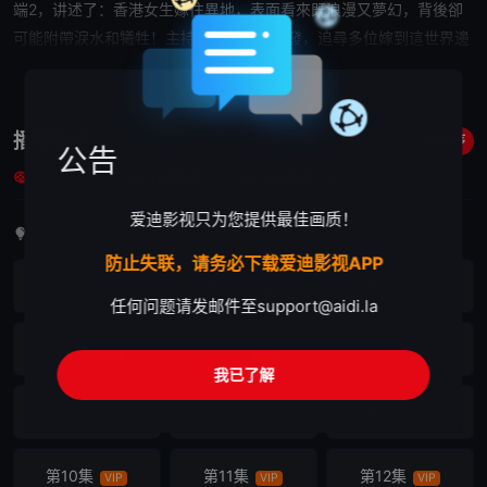
端2，讲述了：香港女生嫁往異地，表面看來既浪漫又夢幻，背後卻
可能附帶淚水和犧牲！主持陳貝兒再次出發，追尋多位嫁到這世界邊
端的香港新娘，揭開她們的愛情故事。
展开

播放列表
排序
公告
蓝光直链
VIP线路
app专用
15
15
15
爱迪影视只为您提供最佳画质！
首集免费，其余剧集需VIP观看
防止失联，请务必下载爱迪影视APP
第1集
第2集
第3集
首免
VIP
VIP
任何问题请发邮件至
support@aidi.la
第4集
第5集
第6集
VIP
VIP
VIP
我已了解
第7集
第8集
第9集
VIP
VIP
VIP
第10集
第11集
第12集
VIP
VIP
VIP