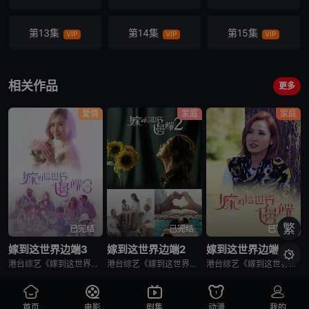
第13集
第14集
第15集
VIP
VIP
VIP
相关作品
更多
爱情
家庭
家庭
繁
已完结
已完结
已完结
嫁到这世界边端3
嫁到这世界边端2
嫁到这世界边端

港台综艺《嫁到这世界边端3》又名：嫁到這世界邊端3，讲述了：尋找嫁到世界邊端的香港人妻故事，旅程踏入第三季，主持陳貝兒更無畏沿途艱險，尋至冷門的國度，包括非洲的尼日利亞、摩洛哥與埃及，還有新疆、法國阿
港台综艺《嫁到这世界边端2》又名：Faraway Brides,嫁到這世界邊端2，讲述了：香港女生嫁往異地，表面看來既浪漫又夢幻，背後卻可能附帶淚水和犧牲！主持陳貝兒再次出發，追尋多位嫁到這世界邊端的
港台综艺《嫁到这世界边端》又名：Faraway Brides,嫁到這世界邊端，讲述了：不少香港女士夢想做過埠新娘，現實真的如夢想般完美？有女士遠嫁德國，語言、文化、人脈全然陌生，工作、婆媳相處困難重重
首页
电影
剧集
动漫
我的