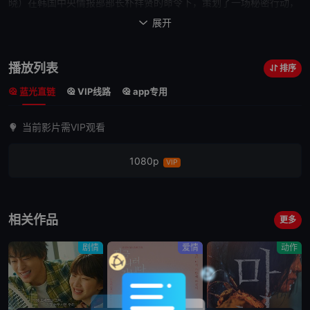
晓
）在韩国中央情报部部长朴祥贤的命令下，策划了一场
秘密
行动，
誓要不惜一切代价让飞机安全迫降。
展开

空军精英中尉徐高名在毫不知情的情况下被卷入任
务，他必须完成几乎不可能的使命：智胜机上
劫机
者，并在地面上实
播放列表
排序
施“双重
劫机
”。在一切都悬于一线之际，这场大胆的行动能否成功？
蓝光直链
VIP线路
app专用
当前影片需VIP观看
1080p
VIP
相关作品
更多
剧情
爱情
动作