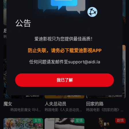
公告
高清中字
蓝光画质
蓝光画质
后来的我们
现在去见你
魔女2
韩国电影《后来的我们》又名：之后的我们(台),后来的我们韩国版,Once We Were Us,만약에 우리，讲述了：在开往家乡的客运上，恩浩（具教焕 饰）遇见了休学后下定决心要前往某处的正媛（文佳煐
现在去见你 지금 만나러 갑니다，英文名为Be with You，是2018年上映的韩国剧情电影。本片根据市川拓司小说《相约在雨季》改编，苏志燮和孙艺珍主演，讲述男子(苏志燮饰)的妻子秀雅(孙艺珍
韩国电影魔女2 마녀 Part2. The Other One讲述了一名少女在某个巨型秘密实验室里醒来，她逃出实验室，偶然遇到努力从犯罪组织那里守护自己的家的庆熙。闯入庆熙家里的犯罪组织和少女冲突
爱迪影视只为您提供最佳画质！
动作
剧情
剧情
防止失联，请务必下载爱迪影视APP
任何问题请发邮件至
support@aidi.la
我已了解
蓝光画质
蓝光画质
蓝光画质
魔女
人夫总动员
回家的路
韩国电影魔女 마녀讲述了10年前在一起奇怪的事故中独自生还的失忆少女子允，在一对老夫妇的抚养下长大。为了贴补家用，子允参加了某档电视节目，但让她没想到的是，就在节目播出后，开始有各种奇怪的人出现在
韩国电影《人夫总动员》讲述了，资深缉毒警黄忠植被困多年的贩毒团伙突然反扑，前妻诗奈惨遭绑架，沦为犯罪组织要挟他的筹码。摆在他面前的，只有一条险路：和诗奈的现任丈夫李敏锡联手救人。李敏锡看似是文弱的兽医
韩国电影《回家的路》讲述了，金宗裴（高修 饰）和宋静妍（全度妍 饰）是一对平凡的夫妇，他们共同经营一家汽车修理店，并育有可爱的女儿慧琳。生活固然快乐，但是不免狂风暴雨的侵袭。宗裴曾给朋友秀载作担保，但
女性
爱情
剧情