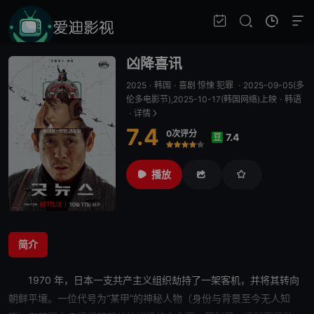
凶降喜讯
2025
·
韩国
·
喜剧 惊悚 犯罪
·
2025-09-05(多
伦多电影节),2025-10-17(韩国网络)上映
·
韩语
·
详情
7.4
0次评分
7.4
豆
很差
较差
还行
推荐
力荐
播放
简介
1970 年，日本一支共产主义组织劫持了一架客机，并将其转向
朝鲜平壤。一位代号为“某甲”的神秘人物（身份与背景至今
无人知