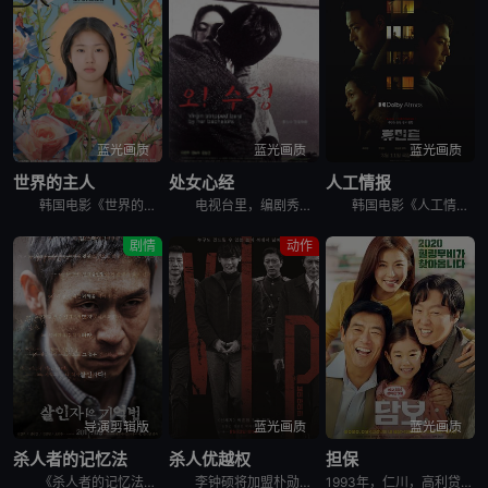
蓝光画质
蓝光画质
蓝光画质
世界的主人
处女心经
人工情报
韩国电影《世界的主人》讲述了，珠仁17岁的时光，是热切投入青涩的恋爱，和好友打闹笑谈对性的好奇，替任职幼儿园校长的甩碌阿妈善后，闲时练跆拳道和做义工挥洒满身活力。某日，同学发起联署，反对出狱在即的
电视台里，编剧秀贞（李恩珠 饰）爱上了有妇之夫的制片永硕（文成根 饰）。永硕的独立电影需要投资，秀贞便与永硕来到了永硕朋友杰勋（韩明求 饰）的画廊。这位朋友却对秀贞很感兴趣，更希望秀贞能成为自己的
韩国电影《人工情报》讲述了，韩国国情院特工赵科长，奉命追查跨国犯罪集团，循着牺牲情报员的线索前往俄罗斯符拉迪沃斯托克，意外与朝鲜特工朴健狭路相逢。两人围绕核心情报源蔡善花展开博弈，却同时被各自国家
剧情
动作
导演剪辑版
蓝光画质
蓝光画质
杀人者的记忆法
杀人优越权
担保
《杀人者的记忆法》导演剪辑版讲述的是：安静的医院内，一名半百老人正向警察供述他日记中的罪行。老人名叫金炳秀（薛景求 饰），童年时代的黑暗经历让他性格扭曲，当亲手杀死了禽兽父亲后，生活似乎朝着更好的
李钟硕将加盟朴勋政执导新片[VIP]。韩国电影《杀人优越权》讲述朝鲜某高官儿子在世界各国连续杀人，韩朝两国警方以及国际刑警对其进行追捕。李钟硕在片中饰演被追捕的连环杀人犯，这也是欧巴首次挑战反派角
1993年，仁川，高利贷追讨者头石（成东日饰）和宗培（金熙元饰）想从明子（金允珍饰）处拿回欠款，却因为明子的窘迫只得将她的女儿承利（朴昭怡饰）带走作为担保。因为被人举报，作为非法滞留者的明子遭到驱逐，