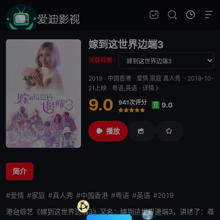
嫁到这世界边端3
关联视频 :
2019
·
中国香港
·
爱情 家庭 真人秀
·
2019-10-
21上映
·
粤语,英语
·
详情
9.0
941次评分
9.0
豆
很差
较差
还行
推荐
力荐
播放
简介
#爱情
#家庭
#真人秀
#中国香港
#粤语
#英语
#2019
港台综艺《
嫁到这世界边端3
》又名：嫁到這世界邊端3，讲述了：尋