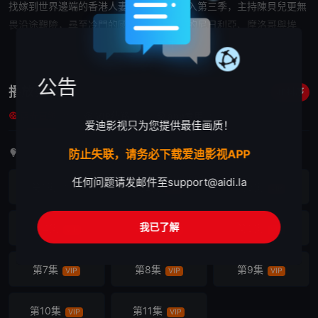
找嫁到世界邊端的香港人妻故事，旅程踏入第三季，主持陳貝兒更無
畏沿途艱險，尋至冷門的國度，包括非洲的尼日利亞、摩洛哥與埃
及，還有新疆、法國阿爾卑斯山、比利時等，發掘多段動人心弦的異
展开

國戀情。製作團隊稟承節目的求真精神，將一眾香港人妻最真摯感人
的愛情故事，以及各地真實貼地的生活原貌，呈現到觀眾面前。節目
公告
播放列表
排序
首位「嫁」到外國的男性人妻，如何排除萬難令家人接受？有港女願
蓝光直链
VIP线路
app专用
意嫁往罪案率極高的國家，更見愛得情深！
11
11
11
爱迪影视只为您提供最佳画质！
首集免费，其余剧集需VIP观看
防止失联，请务必下载爱迪影视APP
任何问题请发邮件至
support@aidi.la
第1集
第2集
第3集
首免
VIP
VIP
我已了解
第4集
第5集
第6集
VIP
VIP
VIP
第7集
第8集
第9集
VIP
VIP
VIP
第10集
第11集
VIP
VIP