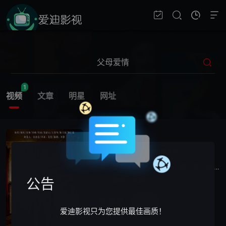
1
视频
文章
明星
网址
父母爱情
已完结
2014
中国大陆
演员 :
郭涛
,
梅婷
,
王菁华
,
郭广平
,
张延
,
类型 :
爱情
,
家庭
公告
播放
爱迪影视只为您提供最佳画质！