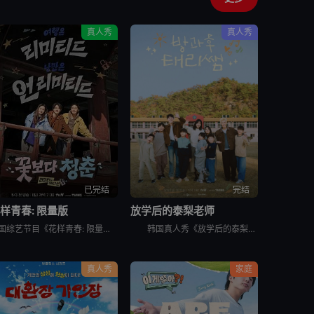
真人秀
真人秀
已完结
完结
样青春: 限量版
放学后的泰梨老师
韩国综艺节目《花样青春: 限量版》的妙趣在于突发旅行。突然告诉出演者去旅行的日程，出演者带着制作组原封不动地给的每人10万韩元经费，于2026年2月24日通过频道十五夜直播被绑架到旅行地。出演人员是郑
韩国真人秀《放学后的泰梨老师》讲述的，是金泰梨成为某乡村小学的戏剧班老师，给学生们上戏剧课的节目。 成为充满热情的演技老师金泰梨和可爱学生们展开的特别旅程，将为观众带来纯真的笑容和感动。
真人秀
家庭