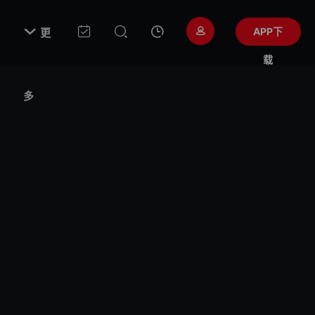

APP下
更
载
多