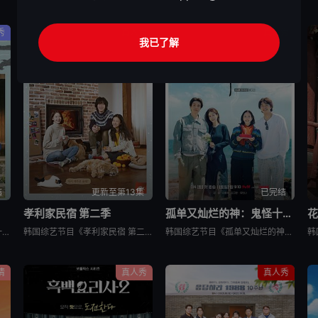
秀
真人秀
真人秀
我已了解
结
更新至第13集
已完结
孝利家民宿 第二季
孤单又灿烂的神：鬼怪十周年特辑
花
韩国综艺节目《孝利家民宿 第一季》又名：孝利家的民宿,Hyori&#39;s Homestay,효리네민박，讲述了：《孝利家民宿》为韩国JTBC的综艺节目，由李孝利主持，节目背景为李孝利与丈夫李尚顺音
韩国综艺节目《孝利家民宿 第二季》又名：효리네 민박2，讲述了：《孝利家民宿 第二季》继续讲述李尚顺、李孝利夫妇在自家民宿接待客人的故事，本季将展现冬季济州岛的美景，而民宿新职员林允儿和短期兼职生朴宝
韩国综艺节目《孤单又灿烂的神：鬼怪十周年特辑》又名：鬼怪十周年特别篇,鬼怪十周年之旅(台),도깨비 10주년，讲述了：为纪念开播十周年，剧中主演睽违多年再度聚首，展开特別旅行，重访经典场景、回顾难忘台
情
真人秀
真人秀