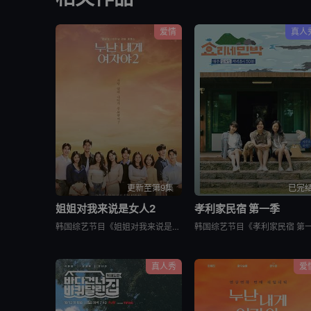
爱情
真人
更新至第9集
已完
姐姐对我来说是女人2
孝利家民宿 第一季
韩国综艺节目《姐姐对我来说是女人2》又名：Noona is a Woman to Me 2，讲述了：节目旨在开掘为了事业而度过激烈的时间还没有找到爱情的女性和在爱情面前相信年龄只是数字的男性之间的罗曼
真人秀
爱