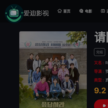
首页
电影
请
完结
又名 :
R
导演 :
类型 :
9.2
很差
较差
还