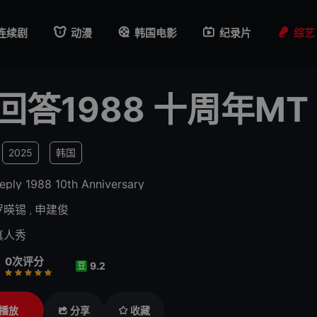
连续剧
动漫
韩国电影
纪录片
综艺
回答1988 十周年MT
2025
韩国
eply 1988 10th Anniversary
罗暎锡
,
申建俊
真人秀
0次评分
9.2
豆
行
推荐
力荐
播放
分享
收藏