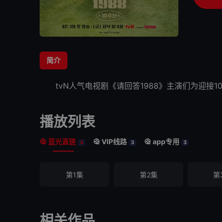
简介
tvN人气电视剧《
请回答1988
》主演们为迎接1
播放列表
蓝光直链
VIP线路
app专用
3
3
3
第1集
第2集
第
相关作品