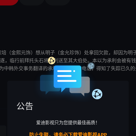
和宗培（金熙元饰）想从明子（金允珍饰）处拿回欠款，却因为明
逐，临行前拜托头石将承利送至其大伯处。本以为承利会被有钱
为中韩外交事务翻译的承利接到宗培的电话，得知了失踪已久的
公告
爱迪影视只为您提供最佳画质！
防止失联，请务必下载爱迪影视APP