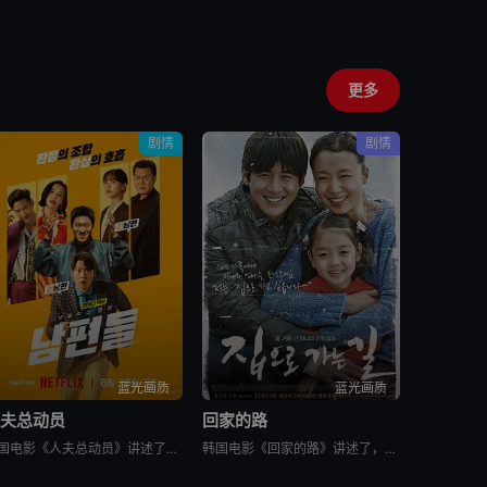
更多
剧情
剧情
蓝光画质
蓝光画质
人夫总动员
回家的路
韩国电影《人夫总动员》讲述了，资深缉毒警黄忠植被困多年的贩毒团伙突然反扑，前妻诗奈惨遭绑架，沦为犯罪组织要挟他的筹码。摆在他面前的，只有一条险路：和诗奈的现任丈夫李敏锡联手救人。李敏锡看似是文弱的兽医
韩国电影《回家的路》讲述了，金宗裴（高修 饰）和宋静妍（全度妍 饰）是一对平凡的夫妇，他们共同经营一家汽车修理店，并育有可爱的女儿慧琳。生活固然快乐，但是不免狂风暴雨的侵袭。宗裴曾给朋友秀载作担保，但