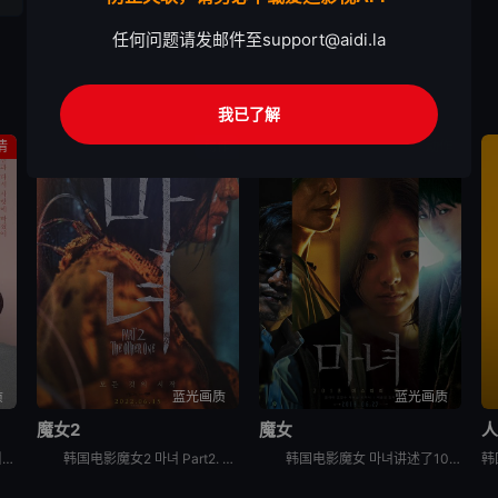
任何问题请发邮件至
support@aidi.la
我已了解
情
动作
动作
质
蓝光画质
蓝光画质
魔女2
魔女
现在去见你 지금 만나러 갑니다，英文名为Be with You，是2018年上映的韩国剧情电影。本片根据市川拓司小说《相约在雨季》改编，苏志燮和孙艺珍主演，讲述男子(苏志燮饰)的妻子秀雅(孙艺珍
韩国电影魔女2 마녀 Part2. The Other One讲述了一名少女在某个巨型秘密实验室里醒来，她逃出实验室，偶然遇到努力从犯罪组织那里守护自己的家的庆熙。闯入庆熙家里的犯罪组织和少女冲突
韩国电影魔女 마녀讲述了10年前在一起奇怪的事故中独自生还的失忆少女子允，在一对老夫妇的抚养下长大。为了贴补家用，子允参加了某档电视节目，但让她没想到的是，就在节目播出后，开始有各种奇怪的人出现在