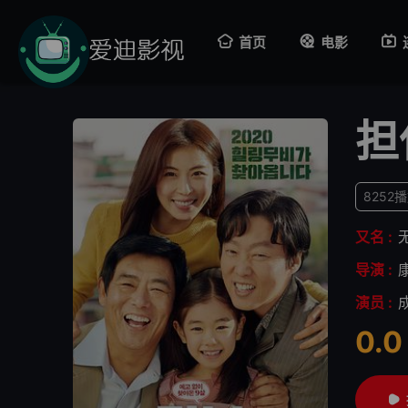
首页
电影
担
8252
又名 :
导演 :
演员 :
0.0
很差
较