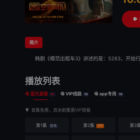
很
简介
韩剧《
模范出租车3
》讲述的是：5283，开始
播放列表
蓝光直链
VIP线路
app专用
16
16
16
首集免费，其余剧集需VIP观看
第1集
第2集
第3
首免
VIP