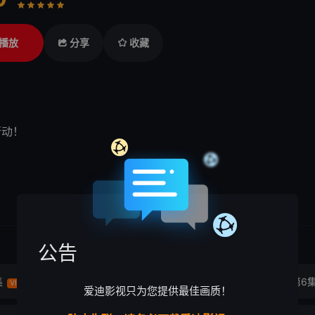
差
较差
还行
推荐
力荐
播放
分享
收藏
行动！
公告
集
第4集
第5集
第6
VIP
VIP
VIP
爱迪影视只为您提供最佳画质！