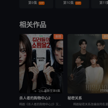
第9集
第10集
第11
VIP
VIP
相关作品
剧情
剧
更新至第6集
已完
杀人者的购物中心2
秘密关系
韩剧《杀人者的购物中心2》又名：A Shop for Killers S2,A Shop for Killers Season 2,킬러들의 쇼핑몰2，讲述了：购物中心即将重新开张！郑进湾（李栋旭 饰