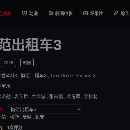
连续剧
动漫
韩国电影
纪录片
综艺
范出租车3
2025
韩国
모범택시3
,
模范计程车3
,
Taxi Driver Season 3
姜宝承
李帝勋
,
表艺珍
,
金义城
,
张赫镇
,
裴侑蓝
,
笠松将
 :
剧情
,
动作
,
悬疑
,
犯罪
0
1次评分