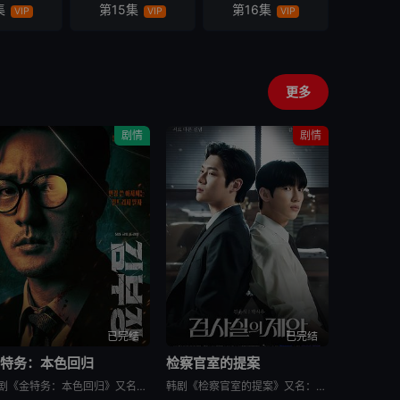
集
第15集
第16集
VIP
VIP
VIP
更多
剧情
剧情
已完结
已完结
金特务：本色回归
检察官室的提案
韩剧《金特务：本色回归》又名金部长,Agent Kim,김부장,金特务：本色回归，剧中主角金科长由苏志燮饰演。在剧中，金科长是敏智的父亲，也是一名朝鲜间谍。他被派去执行无数特别任务，包括17次朝鲜任务
韩剧《检察官室的提案》又名：检察官办公室的提议,检察官的提案(台),The Prosecutors Proposal,검사실의 제안，讲述了：改编自同名小说。一个是凶手的儿子，一个是受害者的儿子——一