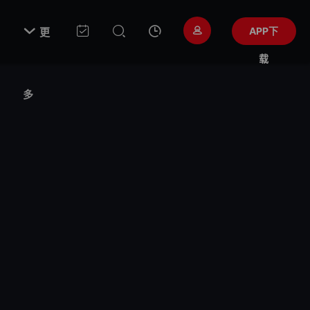

APP下
更
载
多