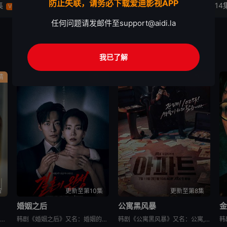
防止失联，请务必下载爱迪影视APP
集
第12集
第13集
第14
VIP
VIP
VIP
任何问题请发邮件至
support@aidi.la
我已了解
情
剧情
剧情
结
更新至第10集
更新至第8集
婚姻之后
公寓黑风暴
韩剧秘密关系改编自同名漫画。多温聪明机灵、足智多谋，努力摆脱贫困。但他的吝啬行为却惹恼了同事成贤，成贤讨厌他。在与自己贫困的父母发生冲突后，多温突然与成贤的关系越来越亲密，同时也在平衡着对前任导师
韩剧《婚姻之后》又名：婚姻的完成,The Husband,The Fulfillment of Marriage,결혼의 완성，讲述了：神经外科权威姜泰柱（南宫珉 饰）因为老婆高世允（李雪 饰）在提出
韩剧《公寓黑风暴》又名：公寓,The Apartment Job,아파트，讲述了：曾经的帮派老大急需现金，于是和有志成为律师的同伴合作，打算窃取住宅社区的储备基金，却意外揭开深藏的腐败真相。