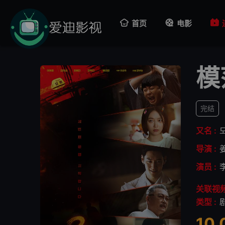
首页
电影
模
完结
又名 :
导演 :
演员 :
关联视频
类型 :
10.