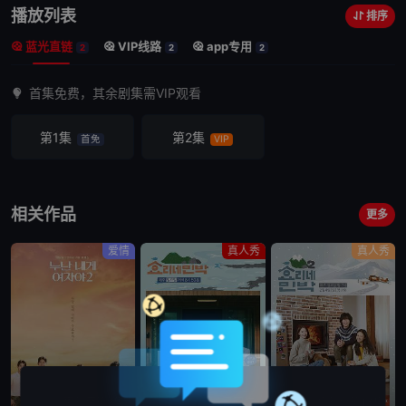
播放列表
排序
蓝光直链
VIP线路
app专用
2
2
2
首集免费，其余剧集需VIP观看
第1集
第2集
首免
VIP
相关作品
更多
爱情
真人秀
真人秀
更新至第9集
已完结
更新至第13集