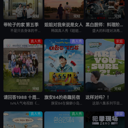
完结
完结
完结
带轮子的家 第五季
姐姐对我来说是女人
黑白厨师：料理阶级战争 第二季
不是只去身体的平凡旅行， &nbsp; &nbsp; &nbsp; &nbsp; &nbsp; &nbsp; &nbsp; &nbsp; &nbsp; &nbsp; &nbsp; &nbsp; &
韩国真人秀《姐姐对我来说是女人》讲述了，超越年龄差距这一现实的障碍，在爱情面前果敢坦率的姐弟恋男女们挑性真诚的恋爱细胞再生真人秀。
盛大的料理对决再度展开，新一批“黑汤匙”厨师迎战实力坚强的“白汤匙”主厨。谁能在火热竞赛中脱颖而出？谁会黯然退场？
真人秀
真人秀
家庭
完结
完结
完结
请回答1988 十周年MT
旗安84的奇趣民宿
这样对吗？！
tvN人气电视剧《请回答1988》主演们为迎接10周年而出发的两天一夜旅行，大家聚在一起按照电视剧的主题，穿搭了符合1988年的时代发型和服装风格。
旗安84在偏僻小岛上开设让人逃离烦嚣的另类民宿，由防弹少年团Jin和池艺恩带领客人进行有趣的冒险，过程中也少不了各种爆笑的突发状况。
这部八集系列节目拍摄于2023年，在朴智旻和田柾国入伍韩国军队之前，它记录了两人前往三个标志性全球目的地的旅行：美国纽约州、韩国济州岛和日本札幌。 &nbsp; &nbsp; &nbsp; &nb
真人秀
真人秀
悬疑