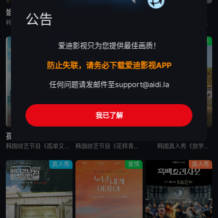
姐姐对我来说是女人2
孝利家民宿 第一季
孝利家民宿 第二季
公告
韩国综艺节目《姐姐对我来说是女人2》又名：Noona is a Woman to Me 2，讲述了：节目旨在开掘为了事业而度过激烈的时间还没有找到爱情的女性和在爱情面前相信年龄只是数字的男性之间的罗曼
韩国综艺节目《孝利家民宿 第一季》又名：孝利家的民宿,Hyori&#39;s Homestay,효리네민박，讲述了：《孝利家民宿》为韩国JTBC的综艺节目，由李孝利主持，节目背景为李孝利与丈夫李尚顺音
韩国综艺节目《孝利家民宿 第二季》又名：효리네 민박2，讲述了：《孝利家民宿 第二季》继续讲述李尚顺、李孝利夫妇在自家民宿接待客人的故事，本季将展现冬季济州岛的美景，而民宿新职员林允儿和短期兼职生朴宝
真人秀
真人秀
真人秀
爱迪影视只为您提供最佳画质！
防止失联，请务必下载爱迪影视APP
任何问题请发邮件至
support@aidi.la
我已了解
已完结
已完结
完结
孤单又灿烂的神：鬼怪十周年特辑
花样青春: 限量版
放学后的泰梨老师
韩国综艺节目《孤单又灿烂的神：鬼怪十周年特辑》又名：鬼怪十周年特别篇,鬼怪十周年之旅(台),도깨비 10주년，讲述了：为纪念开播十周年，剧中主演睽违多年再度聚首，展开特別旅行，重访经典场景、回顾难忘台
韩国综艺节目《花样青春: 限量版》的妙趣在于突发旅行。突然告诉出演者去旅行的日程，出演者带着制作组原封不动地给的每人10万韩元经费，于2026年2月24日通过频道十五夜直播被绑架到旅行地。出演人员是郑
韩国真人秀《放学后的泰梨老师》讲述的，是金泰梨成为某乡村小学的戏剧班老师，给学生们上戏剧课的节目。 成为充满热情的演技老师金泰梨和可爱学生们展开的特别旅程，将为观众带来纯真的笑容和感动。
真人秀
爱情
真人秀