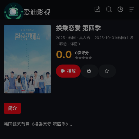
换乘恋爱 第四季
2025
·
韩国
·
真人秀
·
2025-10-01(韩国)上映
·
韩语
·
详情
0.0
0次评分
很差
较差
还行
推荐
力荐
播放
简介
韩国综艺节目《
换乘恋爱 第四季
》。