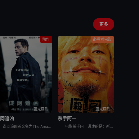
更多
动作
必看老电影
蓝光画质
蓝光画质
谍网追凶
杀手阿一
谍网追凶英文名为The Amateur，查理·海勒（拉米·马雷克 Rami Malek 饰）是美国中央情报局一名才华横溢但性格极其内向的密码破译员，在兰利总部的一间地下办公室工作。当他的妻子萨拉（
电影杀手阿一讲述的是：新宿歌舞伎町的民宿大厦——“流氓公寓”的山口组蜗居点。黑社会组织安生组的老大安生芳雄与情妇及一亿日圆现金失踪后，流氓公寓每天都有黑道人被杀。外界断定这是传说中的杀手“Ichi