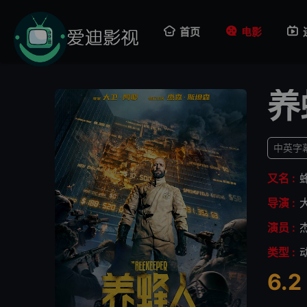
首页
电影
养
中英字幕
又名 :
导演 :
演员 :
类型 :
6.2
很差
较差
还