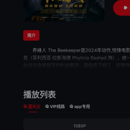
简介
养蜂人
The Beekeeper是2024年动作,惊悚电
克（菲利西亚·拉斯海德 Phylicia Rasha
伙背后盘根错节的利益集团，面临疯子
特工
、权势财
之力对抗滔天罪恶？新的“疯暴”正在袭来……
播放列表
蓝光五
VIP线路
app专用
1080P