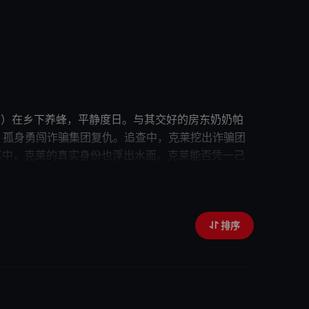
ham 饰）在乡下养蜂，平静度日。与其交好的房东奶奶帕
后，孤身勇闯诈骗集团
复仇
。追查中，克莱挖出诈骗团
其中，克莱的
真实身份
也浮出水面。克莱能否凭一己
排序