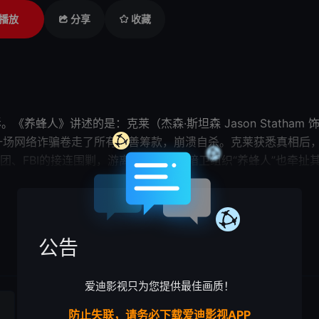
播放
分享
收藏
影。《
养蜂人
》讲述的是：克莱（杰森·斯坦森 Jason Stat
d 饰），被一场网络诈骗卷走了所有慈善筹款，崩溃自杀。克莱获悉真相
团、FBI的接连围剿，游离法律之外的暗卫组织“
养蜂人
”也牵扯
展开

公告
爱迪影视只为您提供最佳画质！
防止失联，请务必下载爱迪影视APP