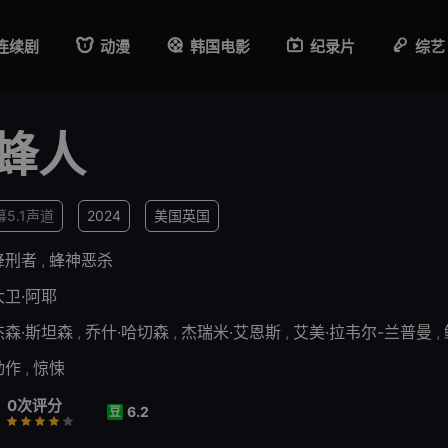
连续剧
动漫
韩国电影
纪录片
综艺
蜂人
5.1声道
2024
美国
英国
蜂刑者
,
蜂神恶杀
大卫·阿耶
杰森·斯坦森
,
乔什·哈切森
,
杰瑞米·艾恩斯
,
艾美·拉韦尔-兰普曼
,
动作
,
惊悚
0次评分
6.2
豆
行
推荐
力荐