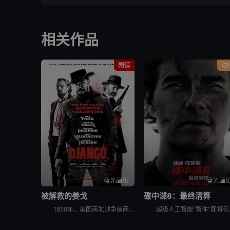
相关作品
剧情
动
蓝光画质
蓝光画
被解救的姜戈
碟中谍8：最终清算
1858年，美国南北战争前两年。德国赏金猎人金·舒尔茨（克里斯托弗·瓦尔兹 Christoph Waltz饰）从贩奴商人手中买下黑奴姜戈（杰米·福克斯 Jamie Foxx饰），让其重获自由。舒尔
超级人工智能“智体”即将引爆全球