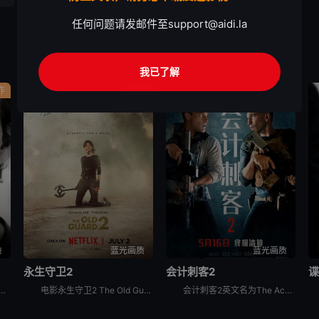
任何问题请发邮件至
support@aidi.la
我已了解
作
动作
剧情
质
蓝光画质
蓝光画质
永生守卫2
会计刺客2
核弹危机，把世界推向毁灭边缘。而伊森·亨特（汤姆·克鲁斯 饰）和他的IMF小队在上次行动中遭遇重创，团队濒临分崩离析。虽然伊森已获得关闭“智体”的钥匙，但要彻底消灭
电影永生守卫2 The Old Guard 2讲述的是：安蒂（查理兹·塞隆 饰）与不死军团再度集结，展现前所未有的使命感，誓死保护全世界。布克（马提亚斯·修奈尔 饰）背叛后流亡在外，而琼（吴青芸
会计刺客2英文名为The Accountant 2，当一位老友遭到谋杀，只留下一条神秘讯息：“找到那个会计师”，克里斯蒂安·沃尔夫（本·阿弗莱克饰）不得已开始追查此案，并招来了战力惊人的弟弟布莱斯