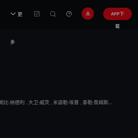

APP下
更
载
多
鲍比·纳德利
,
大卫·威茨
,
米迦勒·埃普
,
泰勒·詹姆斯
,
菲利西亚·