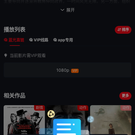
主要导向并逐渐将触角伸向政界，一时间风光无限。另一方面，组织
内老派干部受到排挤，心存不满；警方敏锐注意到山王会的动向，暗
展开

中部署有针对性的坏灭行动；狡猾的片冈刑警（小日向文世 饰）出于
自身利益，谋划着以黑制黑的凶险棋局。片冈首先策动山王会干部富
播放列表
排序
田（中尾彬 饰）结交关西头号黑帮组织花菱会，在这一步棋失败后，
蓝光直链
VIP线路
app专用
随即找来了曾被山王会覆灭的村濑组若头木村（中野
英雄
饰）以及一
度传闻惨死狱中的山王会大友组组长大友（北野武 饰）。两位曾经的
当前影片需VIP观看
仇家既往不咎，势要将布施（神山繁 饰）所统领的花菱会势力带入关
东，上演一出两强相碰的黑帮大火并……
1080p
VIP
本片为北野武自编自导自演同名黑帮影片的续
集，并荣获2012年电影旬报十佳影片第三名。
相关作品
更多
剧情
动作
动作