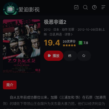
极恶非道2
2012
·
日本
·
动作 犯罪
·
2012-10-06(日本)上
映
·
日语,韩语
·
详情
19.4
20次评分
7.8
豆
很差
较差
还行
推荐
力荐
播放
简介
自从五年前成功
篡位
以来，加藤（三浦友和 饰）在石原（加濑亮
饰）的辅佐下带领山王会蹿升为关东最大暴力团，
他们
以经济利益为