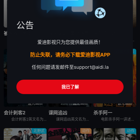
公告
蓝光画质
蓝光画质
蓝光画质
被解救的姜戈
碟中谍8：最终清算
永生守卫2
1858年，美国南北战争前两年。德国赏金猎人金·舒尔茨（克里斯托弗·瓦尔兹 Christoph Waltz饰）从贩奴商人手中买下黑奴姜戈（杰米·福克斯 Jamie Foxx饰），让其重获自由。舒尔
超级人工智能“智体”即将引爆全球核弹危机，把世界推向毁灭边缘。而伊森·亨特（汤姆·克鲁斯 饰）和他的IMF小队在上次行动中遭遇重创，团队濒临分崩离析。虽然伊森已获得关闭“智体”的钥匙，但要彻底消灭
电影永生守卫2 The Old Guard 2讲述的是：安蒂（查理兹·塞隆 饰）与不死军团再度集结，展现前所未有的使命感，誓死保护全世界。布克（马提亚斯·修奈尔 饰）背叛后流亡在外，而琼（吴青芸
爱迪影视只为您提供最佳画质！
剧情
动作
必看老电影
防止失联，请务必下载爱迪影视APP
任何问题请发邮件至
support@aidi.la
我已了解
蓝光画质
蓝光画质
蓝光画质
会计刺客2
谍网追凶
杀手阿一
会计刺客2英文名为The Accountant 2，当一位老友遭到谋杀，只留下一条神秘讯息：“找到那个会计师”，克里斯蒂安·沃尔夫（本·阿弗莱克饰）不得已开始追查此案，并招来了战力惊人的弟弟布莱斯
谍网追凶英文名为The Amateur，查理·海勒（拉米·马雷克 Rami Malek 饰）是美国中央情报局一名才华横溢但性格极其内向的密码破译员，在兰利总部的一间地下办公室工作。当他的妻子萨拉（
电影杀手阿一讲述的是：新宿歌舞伎町的民宿大厦——“流氓公寓”的山口组蜗居点。黑社会组织安生组的老大安生芳雄与情妇及一亿日圆现金失踪后，流氓公寓每天都有黑道人被杀。外界断定这是传说中的杀手“Ichi
北野武
动作
动作