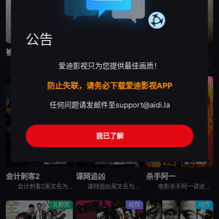
公告
蓝光画质
蓝光画质
蓝光画质
被解救的姜戈
碟中谍8：最终清算
永生守卫2
1858年，美国南北战争前两年。德国赏金猎人金·舒尔茨（克里斯托弗·瓦尔兹 Christoph Waltz饰）从贩奴商人手中买下黑奴姜戈（杰米·福克斯 Jamie Foxx饰），让其重获自由。舒尔
超级人工智能“智体”即将引爆全球核弹危机，把世界推向毁灭边缘。而伊森·亨特（汤姆·克鲁斯 饰）和他的IMF小队在上次行动中遭遇重创，团队濒临分崩离析。虽然伊森已获得关闭“智体”的钥匙，但要彻底消灭
电影永生守卫2 The Old Guard 2讲述的是：安蒂（查理兹·塞隆 饰）与不死军团再度集结，展现前所未有的使命感，誓死保护全世界。布克（马提亚斯·修奈尔 饰）背叛后流亡在外，而琼（吴青芸
爱迪影视只为您提供最佳画质！
剧情
动作
必看老电影
防止失联，请务必下载爱迪影视APP
任何问题请发邮件至
support@aidi.la
我已了解
蓝光画质
蓝光画质
蓝光画质
会计刺客2
谍网追凶
杀手阿一
会计刺客2英文名为The Accountant 2，当一位老友遭到谋杀，只留下一条神秘讯息：“找到那个会计师”，克里斯蒂安·沃尔夫（本·阿弗莱克饰）不得已开始追查此案，并招来了战力惊人的弟弟布莱斯
谍网追凶英文名为The Amateur，查理·海勒（拉米·马雷克 Rami Malek 饰）是美国中央情报局一名才华横溢但性格极其内向的密码破译员，在兰利总部的一间地下办公室工作。当他的妻子萨拉（
电影杀手阿一讲述的是：新宿歌舞伎町的民宿大厦——“流氓公寓”的山口组蜗居点。黑社会组织安生组的老大安生芳雄与情妇及一亿日圆现金失踪后，流氓公寓每天都有黑道人被杀。外界断定这是传说中的杀手“Ichi
北野武
动作
动作