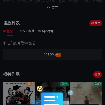
起反抗，对至高无上的神明大为不敬。在冥王哈迪斯（拉尔夫·费因斯
Ralph Fiennes 饰）的怂恿下，天神宙斯（连姆·尼森 Liam Neeson
展开

饰）决定对愚蠢的人类施以惩罚。遭遇海难流落到阿戈斯的青年珀修
斯（萨姆·沃辛顿 Sam Worthington 饰）是宙斯和亚克里斯的皇后生
播放列表
排序
下的半神，他亲眼目睹哈迪斯所施下的恐怖
神迹
，并得知哈迪斯将释
蓝光五
VIP线路
app专用
放北海怪兽克拉肯惩戒世人，除非亚克里斯将美丽的公主安德鲁美达
（艾莉克莎·黛沃洛斯 Alexa Davalos 饰）作为牺牲献给众神。在女
当前影片需VIP观看
神爱娥（Gemma Arterton 饰）的点拨下，珀修斯知晓了自己的身世
与使命，于是决定启程杀死北海怪兽并摧毁哈迪斯的阴谋……
诸神之
1080P
VIP
战
Clash of the Titans根据希腊神话传说改编，也是20世纪80年代
同名影片翻拍版...
相关作品
更多
剧情
动作
动作