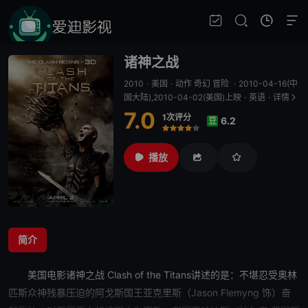
诸神之战
2010
·
美国
·
动作 奇幻 冒险
·
2010-04-16(中
国大陆),2010-04-02(美国)上映
·
英语
·
详情
7.0
1次评分
6.2
豆
很差
较差
还行
推荐
力荐
播放
简介
美国电影
诸神之战
Clash of the Titans讲述的是：不堪忍受奥林
匹斯众神残暴压迫的阿戈斯国王亚克里斯（Jason Flemyng 饰）奋