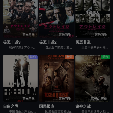
蓝光画质
蓝光画质
蓝光画质
极恶非道3
极恶非道2
极恶非道
极恶非道3 アウトレイジ最終章，英文名为Outrage: Final Chapter，是2017年上映的日本动作犯罪电影。枪杀刑警片冈后，大友（北野武 饰）在韩国代理人张会长（金田时男 饰）的庇护
自从五年前成功篡位以来，加藤（三浦友和 饰）在石原（加濑亮 饰）的辅佐下带领山王会蹿升为关东最大暴力团，他们以经济利益为主要导向并逐渐将触角伸向政界，一时间风光无限。另一方面，组织内老派干部受到排
隶属于关东头号黑帮组织山王会的池元组头目（国村隼 饰）曾在监狱与小组织村濑组头目（石桥莲司 饰）结为兄弟。山王会野心勃勃，时刻觊觎村濑的地盘和毒品生意。在山王会若头加藤（三浦友和 饰）的授意下，池
动作
剧情
动作
蓝光画质
蓝光画质
蓝光5.1声道
自由之声
因果报应
诸神之战
电影自由之声 Sound of Freedom是基于令人难以置信的真实事件改编，联邦探员蒂姆·巴拉德（吉姆·卡维泽 Jim Caviezel 饰）在把一个小男孩从残忍的儿童拐卖犯罪中解救出来之后，
因果报应英文名Maharaja是2024年剧情,动作,惊悚,犯罪电影。讲述的是：印度在一个宁静的社区里，受人尊敬的中年理发师马哈拉吉与女儿乔蒂和拉克希米住在一起。当马哈拉吉向警方报案称有蒙面入侵者
美国电影诸神之战 Clash of the Titans讲述的是：不堪忍受奥林匹斯众神残暴压迫的阿戈斯国王亚克里斯（Jason Flemyng 饰）奋起反抗，对至高无上的神明大为不敬。在冥王哈迪斯