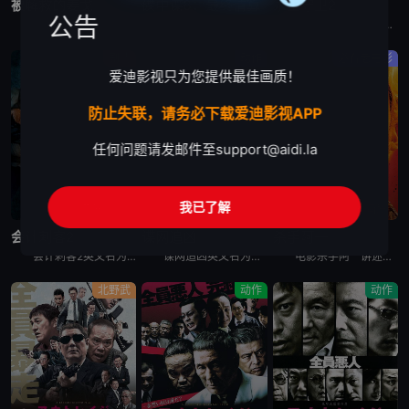
被解救的姜戈
碟中谍8：最终清算
永生守卫2
公告
1858年，美国南北战争前两年。德国赏金猎人金·舒尔茨（克里斯托弗·瓦尔兹 Christoph Waltz饰）从贩奴商人手中买下黑奴姜戈（杰米·福克斯 Jamie Foxx饰），让其重获自由。舒尔
超级人工智能“智体”即将引爆全球核弹危机，把世界推向毁灭边缘。而伊森·亨特（汤姆·克鲁斯 饰）和他的IMF小队在上次行动中遭遇重创，团队濒临分崩离析。虽然伊森已获得关闭“智体”的钥匙，但要彻底消灭
电影永生守卫2 The Old Guard 2讲述的是：安蒂（查理兹·塞隆 饰）与不死军团再度集结，展现前所未有的使命感，誓死保护全世界。布克（马提亚斯·修奈尔 饰）背叛后流亡在外，而琼（吴青芸
剧情
动作
必看老电影
爱迪影视只为您提供最佳画质！
防止失联，请务必下载爱迪影视APP
任何问题请发邮件至
support@aidi.la
我已了解
蓝光画质
蓝光画质
蓝光画质
会计刺客2
谍网追凶
杀手阿一
会计刺客2英文名为The Accountant 2，当一位老友遭到谋杀，只留下一条神秘讯息：“找到那个会计师”，克里斯蒂安·沃尔夫（本·阿弗莱克饰）不得已开始追查此案，并招来了战力惊人的弟弟布莱斯
谍网追凶英文名为The Amateur，查理·海勒（拉米·马雷克 Rami Malek 饰）是美国中央情报局一名才华横溢但性格极其内向的密码破译员，在兰利总部的一间地下办公室工作。当他的妻子萨拉（
电影杀手阿一讲述的是：新宿歌舞伎町的民宿大厦——“流氓公寓”的山口组蜗居点。黑社会组织安生组的老大安生芳雄与情妇及一亿日圆现金失踪后，流氓公寓每天都有黑道人被杀。外界断定这是传说中的杀手“Ichi
北野武
动作
动作