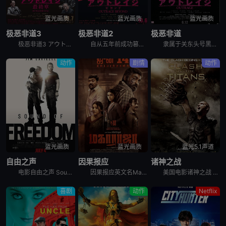
蓝光画质
蓝光画质
蓝光画质
极恶非道3
极恶非道2
极恶非道
极恶非道3 アウトレイジ最終章，英文名为Outrage: Final Chapter，是2017年上映的日本动作犯罪电影。枪杀刑警片冈后，大友（北野武 饰）在韩国代理人张会长（金田时男 饰）的庇护
自从五年前成功篡位以来，加藤（三浦友和 饰）在石原（加濑亮 饰）的辅佐下带领山王会蹿升为关东最大暴力团，他们以经济利益为主要导向并逐渐将触角伸向政界，一时间风光无限。另一方面，组织内老派干部受到排
隶属于关东头号黑帮组织山王会的池元组头目（国村隼 饰）曾在监狱与小组织村濑组头目（石桥莲司 饰）结为兄弟。山王会野心勃勃，时刻觊觎村濑的地盘和毒品生意。在山王会若头加藤（三浦友和 饰）的授意下，池
动作
剧情
动作
蓝光画质
蓝光画质
蓝光5.1声道
自由之声
因果报应
诸神之战
电影自由之声 Sound of Freedom是基于令人难以置信的真实事件改编，联邦探员蒂姆·巴拉德（吉姆·卡维泽 Jim Caviezel 饰）在把一个小男孩从残忍的儿童拐卖犯罪中解救出来之后，
因果报应英文名Maharaja是2024年剧情,动作,惊悚,犯罪电影。讲述的是：印度在一个宁静的社区里，受人尊敬的中年理发师马哈拉吉与女儿乔蒂和拉克希米住在一起。当马哈拉吉向警方报案称有蒙面入侵者
美国电影诸神之战 Clash of the Titans讲述的是：不堪忍受奥林匹斯众神残暴压迫的阿戈斯国王亚克里斯（Jason Flemyng 饰）奋起反抗，对至高无上的神明大为不敬。在冥王哈迪斯
喜剧
动作
Netflix