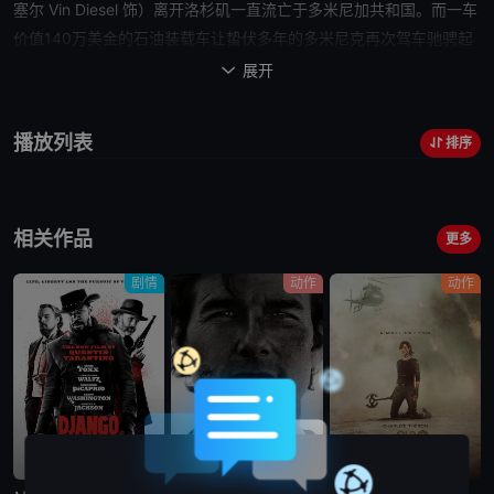
塞尔 Vin Diesel 饰）离开洛杉矶一直流亡于多米尼加共和国。而一车
价值140万美金的石油装载车让蛰伏多年的多米尼克再次驾车驰骋起
来。而这时，却传来红颜知己莉迪（米歇尔·罗德里格兹 Michelle
展开

Rodriguez 饰）惨死的消息。为了查明真相，满腔怒火的多米尼克再
次孤身赶回美国。原来，莉迪是为了获得赦免多米尼克的机会，而协
播放列表
排序
助警局抓捕大毒枭坎波斯（约翰·奥提兹 John Ortiz 饰）。不过出于
习惯，坎波斯将运送毒品后的莉迪杀人灭口。这样，一边是为女友报
仇的多米尼克，一边是历练多年的警探布莱恩（保罗·沃克 Paul
相关作品
Walker 饰），两人再次携手，目标直指大毒枭巴尔加。一场急速
复
更多
仇
就此展开……《
速度与激情4
》沿用了第三部东京漂移的华裔导演
剧情
动作
动作
林诣彬，剧情上跳过第三部，直接承袭第二部...
蓝光画质
蓝光画质
蓝光画质