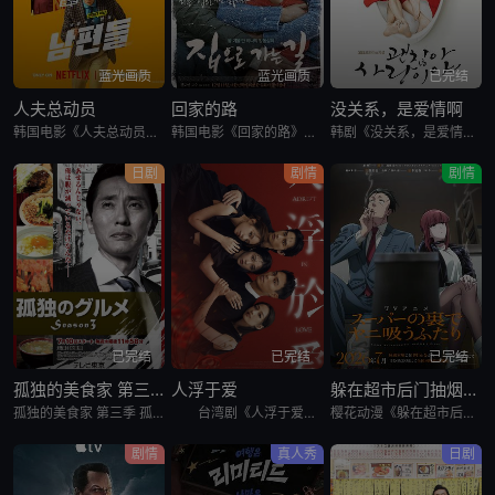
蓝光画质
蓝光画质
已完结
人夫总动员
回家的路
没关系，是爱情啊
韩国电影《人夫总动员》讲述了，资深缉毒警黄忠植被困多年的贩毒团伙突然反扑，前妻诗奈惨遭绑架，沦为犯罪组织要挟他的筹码。摆在他面前的，只有一条险路：和诗奈的现任丈夫李敏锡联手救人。李敏锡看似是文弱的兽医
韩国电影《回家的路》讲述了，金宗裴（高修 饰）和宋静妍（全度妍 饰）是一对平凡的夫妇，他们共同经营一家汽车修理店，并育有可爱的女儿慧琳。生活固然快乐，但是不免狂风暴雨的侵袭。宗裴曾给朋友秀载作担保，但
韩剧《没关系，是爱情啊》由《那年冬天，风在吹》的金奎泰导演和卢熙京编剧再次合作打造，是一部关于精神医学的电视剧。赵寅成饰演在强迫症的折磨下生活的推理小说家兼广播DJ张载烈，孔孝真出演在大学医院精神科里
日剧
剧情
剧情
已完结
已完结
已完结
孤独的美食家 第三季
人浮于爱
躲在超市后门抽烟的两人
孤独的美食家 第三季 孤独のグルメ Season3是2013日本剧情日剧。久违的吃货五郎又回来了！个体杂货商店的老板井之头五郎（松重丰 Yutaka Matsushige 饰）将在这个夏天不仅继续为千奇百怪的客人搜寻各种稀奇古怪的玩意儿
台湾剧《人浮于爱》改编自侯文咏的同名小说，故事围绕“爱情”主题，因为爱煽动着剧中主角与无数的恋人们，不惜冒着溺毙的危险，前仆后继，只为跳进湍急的河水里，谈一场载浮载沉的爱情。
樱花动漫《躲在超市后门抽烟的两人》讲述了，每天过着社畜生活的上班族佐佐木，唯一的慰藉就是常去超市的收银员山田。某天疲惫不堪的他再次前往超市寻求治愈，却发现山田刚好不在。郁闷的他试图通过抽烟缓解压力，却
剧情
真人秀
日剧