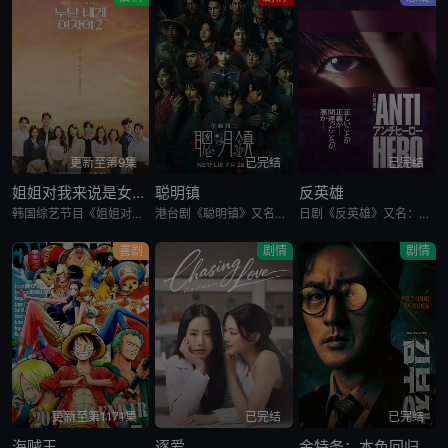
更新至第9集
已完结
已完结
姐姐对我来说是女人2
聪明镇
反英雄
韩国综艺节目《姐姐对我来说是女人2》又名：Noona is a Woman to Me 2，讲述了：节目旨在开掘为了事业而度过激烈的时间还没有找到爱情的女性和在爱情面前相信年龄只是数字的男性之间的罗曼
港台剧《聪明镇》又名：富江,Junji Ito: Bloody Smart,聰明鎮，讲述了：一对母女来到以高升学率闻名的偏远小镇，却发现这里的学生们能够成就非凡，是因为背后藏有黑暗骇人的秘密。该剧改编
日剧《反英雄》又名：ANTI HERO,アンチヒーロー，讲述了：本剧超越了“律政电视剧”的框架，通过长谷川博己饰演的反英雄，向观众传达“正义到底是什么?”“被认为是世上的恶，真的是坏事吗?”，以快速的
喜剧
剧情
剧情
更新至第1171集
已完结
已完结
海贼王
逐爱
金特务：本色回归