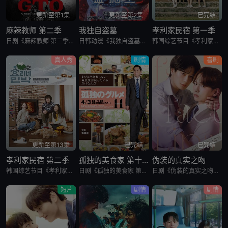
更新至第1集
更新至第2集
已完结
麻辣教师 第二季
我独自盗墓
孝利家民宿 第一季
日剧《麻辣教师 第二季》又名：GTO 2,GTO 続編，讲述了：故事背景设定在由大型企业出资设立的私立诚进学园。在这个推崇数字化管理、师生评价透明化的“令和教育现场”，52岁的鬼塚英吉将出任班主任。面
日韩动漫《我独自盗墓》又名：盗墓王,盗掘王,Tomb Raider King,トウクツオウ,도굴왕，讲述了：2025年，世界各处惊现古墓，获得墓中“宝物”之人便能获得先人的异能，全世界为获得宝物而疯狂
韩国综艺节目《孝利家民宿 第一季》又名：孝利家的民宿,Hyori&#39;s Homestay,효리네민박，讲述了：《孝利家民宿》为韩国JTBC的综艺节目，由李孝利主持，节目背景为李孝利与丈夫李尚顺音
真人秀
剧情
喜剧
更新至第13集
已完结
已完结
孝利家民宿 第二季
孤独的美食家 第十一季
伪装的真实之吻
韩国综艺节目《孝利家民宿 第二季》又名：효리네 민박2，讲述了：《孝利家民宿 第二季》继续讲述李尚顺、李孝利夫妇在自家民宿接待客人的故事，本季将展现冬季济州岛的美景，而民宿新职员林允儿和短期兼职生朴宝
日剧《孤独的美食家 第十一季》又名：孤独のグルメ Season11，讲述了：《孤独的美食家》 第11季宣布回归，定档4月3日开播。这也是继2022年10月第10季播出以来，该系列时隔三年半再次推出新一
日剧《伪装的真实之吻》又名：Fake Fact Lips,フェイクファクトリップス，讲述了：四谷良与志藤全自高中时代起便是竞争对手，如今又成为营业部同期。同样优秀的两人，从成绩、运动到情人节巧克力数量
短片
剧情
剧情