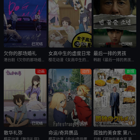
已完结
已完结
已完结
欠你的那场婚礼
女高中生的虚度日常
最后一排的男孩
港台剧《欠你的那场婚礼》又名：Dogman,欠妳的那場婚禮，讲述了：曾经凭一张帅脸与音乐才华风靡乐坛的「马子狗乐团」主唱周可杰（张孝全 饰），如今成了自我感觉良好、却再也写不出歌的落魄中年，更与妻子陈
樱花动漫《女高中生的虚度日常》又名：女子高中生的虚度日常,女高中生的无所事事,女高中生的浪费青春,Wasteful Days of High School Girls,女子高生の無駄づかい，讲述了：性
韩剧《最后一排的男孩》又名最后一排的少年,末行手记,末排的少年,登堂入室(韩国版),The Boy in the Last Row,Notes from the Last Row,맨 끝줄 소년,最后
动画
动作
剧情
已完结
已完结
已完结
散华礼弥
命运/奇异赝品
孤独的美食家 第八季
樱花动漫《散华礼弥》又名Sankarea,僵尸哪有那么萌？(台),さんかれあ,散华礼弥，讲述了：散华礼弥（内田真礼 配音）本该是一个快乐活泼的女孩，可是与亡母过分想象的外貌激发了父亲散华团一郎（石冢运
樱花动漫《命运/奇异赝品》讲述了，魔术师与英灵为夺取能如愿所偿的愿望机“圣杯”而展开圣杯战争。日本的第五次圣杯战争结束后的几年，在美国西部的城市雪原市被观测到有新的圣杯战争预兆，集结的魔术师与英灵……
日剧《孤独的美食家 第八季》将围绕“勿忘初心”，挑战甜点特辑和美食剪辑等全新的主题，一定会让你大吃一惊。另外，那些藏在名不见经传的街头巷尾的美食也不容错过。备受瞩目的第一集将从那个热闹的地方启程。前所