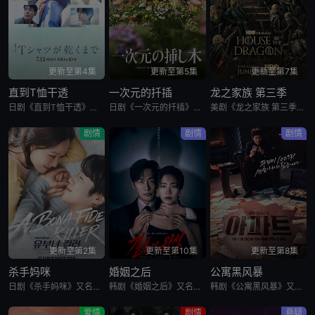
更新至第4集
更新至第5集
更新至第7集
直到T恤干透
一次元的扦插
龙之家族 第三季
日剧《直到T恤干透》又名：直到T恤干了为止(台),T恤晾干为止,T恤渐干,Until the T-Shirt Dries,Ｔシャツが乾くまで，讲述了：40岁的杂志编辑咲子（苍井优 饰）原本深信自己拥有
日剧《一次元的扦插》又名：一次元的紫阳花,Labyrinth of Hortensia and the Minotaur,一次元の挿し木，讲述了：遗传学研究室的博士生七濑悠（山田凉介 饰）一直无法走出
美剧《龙之家族 第三季》，铁王座面前，绝无怜悯。
剧情
剧情
剧情
更新至第2集
更新至第10集
更新至第8集
杀手妈咪
婚姻之后
公寓黑风暴
日剧《杀手妈咪》又名：主妇杀手,有夫之妇杀手,Married Woman Killer,A Bona Fide Killer,유부녀 킬러，讲述了：改编自同名漫画。35岁的俞宝娜过着相夫教子的普通生活
韩剧《婚姻之后》又名：婚姻的完成,The Husband,The Fulfillment of Marriage,결혼의 완성，讲述了：神经外科权威姜泰柱（南宫珉 饰）因为老婆高世允（李雪 饰）在提出
韩剧《公寓黑风暴》又名：公寓,The Apartment Job,아파트，讲述了：曾经的帮派老大急需现金，于是和有志成为律师的同伴合作，打算窃取住宅社区的储备基金，却意外揭开深藏的腐败真相。
爱情
剧情
悬疑