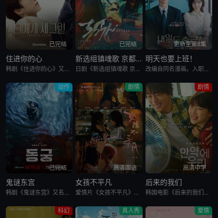
已完结
已完结
更新至第8集
住进你的心
新选组镇魂歌 京都决战篇
明天也要上班！
韩剧《住进你的心》又名：Check In To You,너에게 체크인，讲述了：一位是完美主义、以利益为重的冷酷CEO车道京，他计划卖掉一间充满魅力的民宿；另一位是感性、温柔且深爱这个民宿的经理尹智梧
日剧《新选组镇魂歌 京都决战篇》又名：ちるらん 新撰組鎮魂歌 配信ドラマ,ちるらん 新撰組鎮魂歌 京都決戦篇，讲述了：幕末的江户，终日打架斗殴、被称作“刺头”的土方岁三，与近藤勇、山南敬助、冲田总司等
改编自同名漫画。入职五年的智允在无聊的公司生活中与公司最挑剔的男上司时宇纠缠在了一起，甚至以不想结婚为由而逃跑的前男友秋天出现了...
动作
剧情
剧情
已完结
高清国语
高清中字
鬼谜东宫
女孩不平凡
后来的我们
韩剧《鬼谜东宫》又名：东宫,East Palace,동궁，讲述了：讲述拥有穿梭于灵界能力的具天（南柱赫 饰）和能听见死者声音的宫女生姜（卢允瑞 饰）被王（曹承佑 饰）召见，以揭开笼罩在世子宫中的诅咒的
爱情片《女孩不平凡》又名：Girlfriends，讲述了：17岁的欣，身处去哪都不超过三十分钟的澳门。她的生活平凡，直到遇见学姐菲才开始思考自己是否可以过更多姿多彩的生活。22岁时，她在台湾就读新闻系
韩国电影《后来的我们》又名：之后的我们(台),后来的我们韩国版,Once We Were Us,만약에 우리，讲述了：在开往家乡的客运上，恩浩（具教焕 饰）遇见了休学后下定决心要前往某处的正媛（文佳煐
科幻
真人秀
爱情