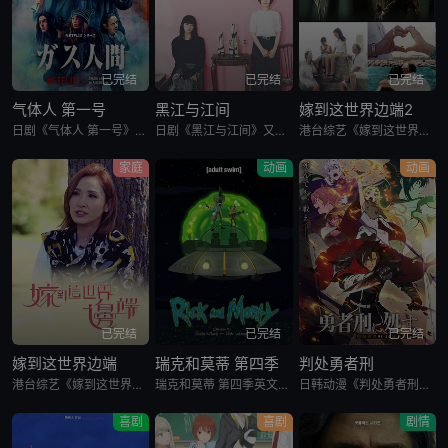
已完结
已完结
已完结
气体人 第一号
黑江与江间
嫁到这世界边端2
日剧《气体人 第一号》又名：气体人第一号,气体人 第1号,气体人,Human Vapor,ガス人間，讲述了：冈本贤治（小栗旬 饰）是一位停职中的刑警，受命追查造成一连串离奇命案的罪魁祸首。一切始于一位
日剧《黑江与江间》又名：黑江间,克洛伊与艾玛,克洛伊玛,克萝埃艾玛,クロエマ，讲述了：故事围绕着同时失去工作、恋人和住所的30岁女性艾玛展开。她在落魄之际偶遇神秘资产家克洛伊，两人随即在后者的豪宅中开
港台综艺《嫁到这世界边端2》又名：Faraway Brides,嫁到這世界邊端2，讲述了：香港女生嫁往異地，表面看來既浪漫又夢幻，背後卻可能附帶淚水和犧牲！主持陳貝兒再次出發，追尋多位嫁到這世界邊端的
家庭
动画
动画
已完结
已完结
已完结
嫁到这世界边端
瑞克和莫蒂 第四季
判处勇者刑
港台综艺《嫁到这世界边端》又名：Faraway Brides,嫁到這世界邊端，讲述了：不少香港女士夢想做過埠新娘，現實真的如夢想般完美？有女士遠嫁德國，語言、文化、人脈全然陌生，工作、婆媳相處困難重重
瑞克和莫蒂 第四季英文名为Rick and Morty Season 4，是2019美国科幻冒险动漫。Rick（瑞克）和Morty（莫蒂）讲述了地球C-137（S1-06之后转移到的时空N/A（可在S2-02Jerry寄托所中Rick填的表格中看到）之前的时空由于Rick的药水使除了Morty一家
日韩动漫《判处勇者刑》又名：勇者刑に処す,勇者处刑 惩罚勇者9004队服刑记录,勇者刑に処す 懲罰勇者9004隊刑務記録，讲述了：勇者刑是最严重的刑罚。犯了大罪被判处勇者刑的人，将受到勇者的惩罚。所谓
喜剧
喜剧
剧情