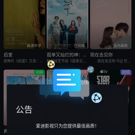
高清中字
已完结
蓝光画质
后室
孤单又灿烂的神：鬼怪十周年特辑
现在去见你
恐怖片《后室》又名：后室(电影版),边缘空间：电影,嚇房(港),嚇房(戏院独家加长版),Backrooms: Everything Must Go Edition w,Bonus Footage,Ba
韩国综艺节目《孤单又灿烂的神：鬼怪十周年特辑》又名：鬼怪十周年特别篇,鬼怪十周年之旅(台),도깨비 10주년，讲述了：为纪念开播十周年，剧中主演睽违多年再度聚首，展开特別旅行，重访经典场景、回顾难忘台
现在去见你 지금 만나러 갑니다，英文名为Be with You，是2018年上映的韩国剧情电影。本片根据市川拓司小说《相约在雨季》改编，苏志燮和孙艺珍主演，讲述男子(苏志燮饰)的妻子秀雅(孙艺珍
动画
剧情
剧情
公告
更新至第2集
已完结
已完结
爱迪影视只为您提供最佳画质！
再见菈菈
朱音落语
星城