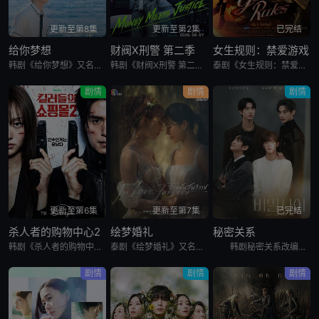
更新至第8集
更新至第2集
已完结
给你梦想
财阀X刑警 第二季
女生规则：禁爱游戏
韩剧《给你梦想》又名：Dream For You,그대에게 드림，讲述了：该剧是一部浪漫喜剧，讲述了连一个梦想都无所畏惧的十几岁，被现实挡住而受挫的二十几岁，像变成那样的大人的三十几岁的记者李载与一个
韩剧《财阀X刑警 第二季》又名：재벌X형사 2,재벌X형사2,财阀X刑警 2,财阀X刑警2,Flex x Cop2,纨绔子弟(韩国版),재벌X형사 시즌2，讲述了：财阀富三代警察陈利手（安普贤 饰）华
泰剧《女生规则：禁爱游戏》又名：Girl Rules,女孩规则,女孩守则：禁止爱她,女生规则：禁止爱她,女孩规则：禁爱游戏,基本守则...禁止爱她,กฎหลัก...ห้ามรักเธอ，讲述了：时尚
剧情
剧情
剧情
更新至第6集
更新至第7集
已完结
杀人者的购物中心2
绘梦婚礼
秘密关系
韩剧《杀人者的购物中心2》又名：A Shop for Killers S2,A Shop for Killers Season 2,킬러들의 쇼핑몰2，讲述了：购物中心即将重新开张！郑进湾（李栋旭 饰
泰剧《绘梦婚礼》又名：In Love Forever,In Love Forever The Series,วาดฝันวันวิวาห์，讲述了：被欢笑、笑容和祝福环绕的婚礼仅仅是爱情生活的起点。未
韩剧秘密关系改编自同名漫画。多温聪明机灵、足智多谋，努力摆脱贫困。但他的吝啬行为却惹恼了同事成贤，成贤讨厌他。在与自己贫困的父母发生冲突后，多温突然与成贤的关系越来越亲密，同时也在平衡着对前任导师
剧情
剧情
剧情