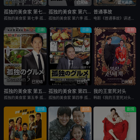
已完结
已完结
蓝光画质
孤独的美食家 第七季
孤独的美食家 第六季
普通事故
孤独的美食家 第七季 孤独のグルメ Season7是2018上映的剧情日剧。2012年1月，深夜开始悄悄播放的“孤独的美食家”终于迎来第7季了！众所周知，上季season 6从大阪的味道开始播出，但这次season 7重返初心，并开始与市井中不为人知的奇妙美食相遇。在“孤独的
孤独的美食家 第六季 孤独のグルメ Season6是2017剧情日剧。由久住昌之创作、谷口治郎作画，从1994年到1996年在扶桑社《月刊PANJA》杂志上连载的漫画。 讲述的是一名个人经营进口杂货商店的男子井之头五郎，在工作间隙前往餐馆当中吃饭的场景的故事。
电影《普通事故》讲述了，一场看似微不足道的事故，却引发连锁反应，导致事态不断升级。
日剧
日剧
喜剧
已完结
已完结
已完结
孤独的美食家 第五季
孤独的美食家 第四季
我的王室死对头
孤独的美食家 第五季 孤独のグルメ Season5是2015剧情日剧。松重丰饰演的主人公井之头五郎，借工作之便在出差地周边的美食店驻足，自由享用想吃的美食并度过自在时光。《孤独的美食家 第五季》就是这样的一档美食纪录片。 五郎叔的食相实在是太诱人
孤独的美食家 第四季 孤独のグルメ Season4是2014剧情日剧。美食漫画《孤独的美食家》在改编真人日剧后大受欢迎，现在日剧《孤独的美食家4》宣布将从7月9日起在东京电视台播出，主人公井之头五郎继续由演员松重丰饰演。
韩剧《我的王室死对头》讲述了，朝鲜时代恶名昭彰的妖妃姜丹心（林智妍 饰）被赐死后，灵魂意外穿越附身到2026年一名无名女演员申瑞莉身上。正当她决心在现代重活一次、远离男人时，却遇上了被称为“资本主义怪
剧情
剧情
剧情