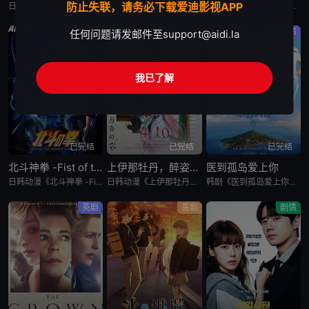
防止失联，请务必下载爱迪影视APP
日韩动漫《再见菈菈》又名：Sayonara Lara,再见,劳拉,さよならララ，讲述了：昔々あるところに、ララという人魚のプリンセスがおりました。海の王である父と、姉たちに愛されて、すくすくと育ちまし
日韩动漫《朱音落语》又名：落语朱音,Akane-banashi,あかね噺，讲述了：朱音从小就非常崇拜身为落语家的父亲，经常在门后偷看父亲练习的模样。然而，父亲参加「真打」晋升测验却遭到无情地逐出师门之
美剧《星城》为太空竞赛题材剧《为全人类》的衍生剧，是同一设定下的全新篇章。《星城》将我们带回太空竞赛另类历史重述的关键时刻——苏联成为首个实现载人登月的国家。但这次，我们将从铁幕后方探索这个故事，展现
动作
剧情
剧情
任何问题请发邮件至
support@aidi.la
我已了解
已完结
已完结
已完结
北斗神拳 -Fist of the North Star-
上伊那牡丹，醉姿如百合
医到孤岛爱上你
日韩动漫《北斗神拳 -Fist of the North Star-》又名：北⽃之拳 -Fist of the North Star-,北斗の拳 -FIST OF THE NORTH STAR-，讲述
日韩动漫《上伊那牡丹，醉姿如百合》又名：Kamiina Botan,Yoeru Sugata wa Yuri no Hana,the Drunken Appearance Is a Lily Flow
韩剧《医到孤岛爱上你》讲述了，立志成为顶尖整形外科医生都志义（李宰旭 饰），同身世神秘的助理护士陆遐俐（辛叡恩 饰），在命运安排下被分配到与世隔绝、恶名昭彰的“平同岛”上工作。两个同样受伤的灵魂，在艰
英剧
喜剧
剧情