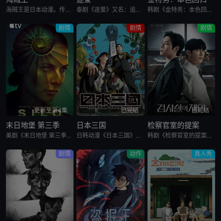
海贼王是日本动漫。传奇海盗哥尔•D•罗杰在临死前曾留下关于其毕生的财富“OnePiece”的消息，由此引得群雄并起，众海盗们为了这笔传说中的巨额财富展开争夺，各种势力、政权不断交替，整个世界进入了动荡混乱的“大海贼
泰剧《逐爱》又名：追逐爱情,Chasing Love,พี่เองก็ลำบาก，讲述了：美食研究员 Song 与一位神秘女子约定了一夜情，严格的前提是：不涉及感情。然而对方违背了约定，要求建立情感关
韩剧《金特务：本色回归》又名金部长,Agent Kim,김부장,金特务：本色回归，剧中主角金科长由苏志燮饰演。在剧中，金科长是敏智的父亲，也是一名朝鲜间谍。他被派去执行无数特别任务，包括17次朝鲜任务
剧情
剧情
剧情
更新至第4集
已完结
已完结
末日地堡 第三季
日本三国
检察官室的提案
美剧《末日地堡 第三季》又名：羊毛战记,羊毛记,Silo Season 3，讲述了：当下，Juliette Nichols在被迫接受“净化”后幸存下来，但记忆却已丧失，而地堡正从叛乱中恢复，并面临着新
日韩动漫《日本三国》又名：日本三國，讲述了：令和末期，日本因全球核战影响走向衰败，大量难民涌入，更严重的病毒、大地震、苛政与饥荒接连发生，引发民众暴动，国家体制崩溃，人口锐减至原来的十分之一以下，文明
韩剧《检察官室的提案》又名：检察官办公室的提议,检察官的提案(台),The Prosecutors Proposal,검사실의 제안，讲述了：改编自同名小说。一个是凶手的儿子，一个是受害者的儿子——一
剧情
动作
真人秀