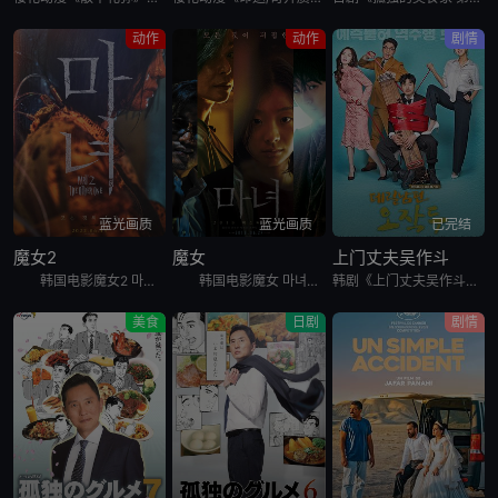
动作
动作
剧情
蓝光画质
蓝光画质
已完结
魔女2
魔女
上门丈夫吴作斗
韩国电影魔女2 마녀 Part2. The Other One讲述了一名少女在某个巨型秘密实验室里醒来，她逃出实验室，偶然遇到努力从犯罪组织那里守护自己的家的庆熙。闯入庆熙家里的犯罪组织和少女冲突
韩国电影魔女 마녀讲述了10年前在一起奇怪的事故中独自生还的失忆少女子允，在一对老夫妇的抚养下长大。为了贴补家用，子允参加了某档电视节目，但让她没想到的是，就在节目播出后，开始有各种奇怪的人出现在
韩剧《上门丈夫吴作斗》讲述了，30代中半，什么都不缺的单身女，社会对单身女的偏见与不便，所以她为了获得“有夫之妇”的社会地位，而将吴作斗带回家作为入赘丈夫，两人从结婚到恋爱的逆行爱情故事，计划能引起这
美食
日剧
剧情