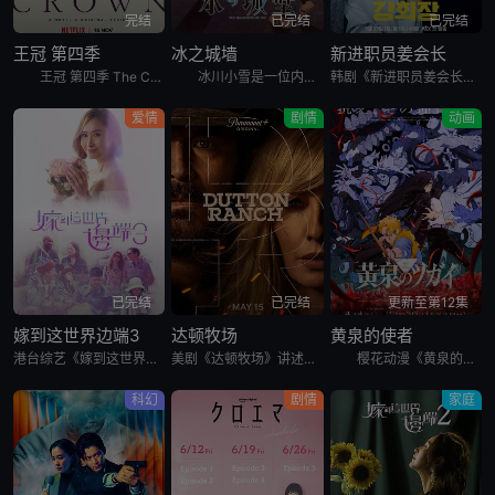
完结
已完结
已完结
王冠 第四季
冰之城墙
新进职员姜会长
王冠 第四季 The Crown Season 4涵盖1977年到1990年的事件，撒切尔夫人和戴安娜正式登场。1970年代来到尾声，英女王伊丽莎白 (Olivia Colman)一家煞费苦心为年
冰川小雪是一位内向的学生，她总是向外筑起一道高高的心墙，只跟儿时好友安昙美姫互动。有一天，名叫雨宫凑的男孩，没来由地开始试图打进小雪的心房，扰乱了她平静的生活。 孤僻的小雪、受欢迎的美姫、没有边界
韩剧《新进职员姜会长》改编自同名小说。韩国10大财阀崔成集团的会长姜龙浩在宣布隐退后，与从天而降的新员工相撞，莫名其妙进入该员工身体后发生的故事。
爱情
剧情
动画
已完结
已完结
更新至第12集
嫁到这世界边端3
达顿牧场
黄泉的使者
港台综艺《嫁到这世界边端3》又名：嫁到這世界邊端3，讲述了：尋找嫁到世界邊端的香港人妻故事，旅程踏入第三季，主持陳貝兒更無畏沿途艱險，尋至冷門的國度，包括非洲的尼日利亞、摩洛哥與埃及，還有新疆、法國阿
美剧《达顿牧场》讲述了，抛开《黄石》时期经历的阴影，Beth和Rip努力共筑未来，但他们遭遇了残酷的新现实，以及一家不择手段、只为保住自己帝国的无情敌对牧场。在南得克萨斯州，血脉之深远胜于一切，宽恕转
樱花动漫《黄泉的使者》讲述了，月落和亚晨是一对双胞胎兄妹，他们在一个与世隔绝的深山小村落里出生，被称为“分隔夜与昼的双子”。他们拥有获得特殊力量的资格，一场围绕他们的双使战斗也随之展开。 &nbs
科幻
剧情
家庭