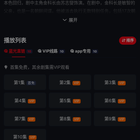
本色回归
，剧中主角
金科长
由苏志燮饰演。在剧中，
金科长
是敏智的
父亲，也是一名朝鲜
间谍
。他被派去执行无数特别任务，包括17次朝
鲜任务、五次韩国
双重间谍
任务，以及一次针对朝鲜最高司令官的暗
展开

杀行动。他是朝鲜黑名单上的头号人物，如同一颗定时炸弹，其存在
必须对韩国保密。同时他还是一位单身父亲，带着一个女儿，在韩国
播放列表
排序
一家小型储蓄银行有一份稳定的工作，过着平凡的生活。
蓝光直链
VIP线路
app专用
10
10
10
首集免费，其余剧集需VIP观看
第1集
第2集
第3集
首免
VIP
VIP
第4集
第5集
第6集
VIP
VIP
VIP
第7集
第8集
第9集
VIP
VIP
VIP
第10集
VIP