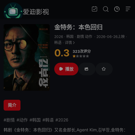
金特务：本色回归
2026
·
韩国
·
剧情 动作
·
2026-06-26上映
·
韩语
·
详情
0.3
323次评分
很差
较差
还行
推荐
力荐
播放
简介
#剧情
#动作
#韩国
#韩语
#2026
韩剧《
金特务：本色回归
》又名金部长,Agent Kim,김부장,
金特务：