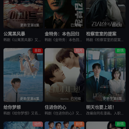
更新至第8集
已完结
已完结
公寓黑风暴
金特务：本色回归
检察官室的提案
韩剧《公寓黑风暴》又名：公寓,The Apartment Job,아파트，讲述了：曾经的帮派老大急需现金，于是和有志成为律师的同伴合作，打算窃取住宅社区的储备基金，却意外揭开深藏的腐败真相。
韩剧《金特务：本色回归》又名金部长,Agent Kim,김부장,金特务：本色回归，剧中主角金科长由苏志燮饰演。在剧中，金科长是敏智的父亲，也是一名朝鲜间谍。他被派去执行无数特别任务，包括17次朝鲜任务
韩剧《检察官室的提案》又名：检察官办公室的提议,检察官的提案(台),The Prosecutors Proposal,검사실의 제안，讲述了：改编自同名小说。一个是凶手的儿子，一个是受害者的儿子——一
喜剧
短片
剧情
更新至第4集
已完结
更新至第8集
给你梦想
住进你的心
明天也要上班！
韩剧《给你梦想》又名：Dream For You,그대에게 드림，讲述了：该剧是一部浪漫喜剧，讲述了连一个梦想都无所畏惧的十几岁，被现实挡住而受挫的二十几岁，像变成那样的大人的三十几岁的记者李载与一个
韩剧《住进你的心》又名：Check In To You,너에게 체크인，讲述了：一位是完美主义、以利益为重的冷酷CEO车道京，他计划卖掉一间充满魅力的民宿；另一位是感性、温柔且深爱这个民宿的经理尹智梧
改编自同名漫画。入职五年的智允在无聊的公司生活中与公司最挑剔的男上司时宇纠缠在了一起，甚至以不想结婚为由而逃跑的前男友秋天出现了...
动作
剧情
剧情