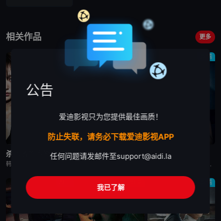
相关作品
更多
剧情
剧情
剧情
公告
爱迪影视只为您提供最佳画质！
防止失联，请务必下载爱迪影视APP
更新至第6集
已完结
更新至第10集
杀人者的购物中心2
秘密关系
婚姻之后
任何问题请发邮件至
support@aidi.la
韩剧《杀人者的购物中心2》又名：A Shop for Killers S2,A Shop for Killers Season 2,킬러들의 쇼핑몰2，讲述了：购物中心即将重新开张！郑进湾（李栋旭 饰
韩剧秘密关系改编自同名漫画。多温聪明机灵、足智多谋，努力摆脱贫困。但他的吝啬行为却惹恼了同事成贤，成贤讨厌他。在与自己贫困的父母发生冲突后，多温突然与成贤的关系越来越亲密，同时也在平衡着对前任导师
韩剧《婚姻之后》又名：婚姻的完成,The Husband,The Fulfillment of Marriage,결혼의 완성，讲述了：神经外科权威姜泰柱（南宫珉 饰）因为老婆高世允（李雪 饰）在提出
剧情
剧情
剧情
我已了解