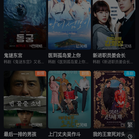
已完结
已完结
已完结
鬼谜东宫
医到孤岛爱上你
新进职员姜会长
韩剧《鬼谜东宫》又名：东宫,East Palace,동궁，讲述了：讲述拥有穿梭于灵界能力的具天（南柱赫 饰）和能听见死者声音的宫女生姜（卢允瑞 饰）被王（曹承佑 饰）召见，以揭开笼罩在世子宫中的诅咒的
韩剧《医到孤岛爱上你》讲述了，立志成为顶尖整形外科医生都志义（李宰旭 饰），同身世神秘的助理护士陆遐俐（辛叡恩 饰），在命运安排下被分配到与世隔绝、恶名昭彰的“平同岛”上工作。两个同样受伤的灵魂，在艰
韩剧《新进职员姜会长》改编自同名小说。韩国10大财阀崔成集团的会长姜龙浩在宣布隐退后，与从天而降的新员工相撞，莫名其妙进入该员工身体后发生的故事。
剧情
剧情
喜剧
繁
已完结
已完结
已完结
最后一排的男孩
上门丈夫吴作斗
我的王室死对头
