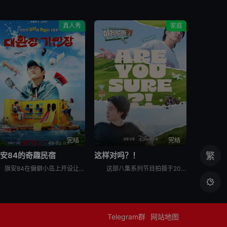
真人秀
家庭
完结
完结
安84的奇趣民宿
这样对吗？！
繁
旗安84在偏僻小岛上开设让人逃离烦嚣的另类民宿，由防弹少年团Jin和池艺恩带领客人进行有趣的冒险，过程中也少不了各种爆笑的突发状况。
这部八集系列节目拍摄于2023年，在朴智旻和田柾国入伍韩国军队之前，它记录了两人前往三个标志性全球目的地的旅行：美国纽约州、韩国济州岛和日本札幌。 &nbsp; &nbsp; &nbsp; &nb

Telegram群
网站地图