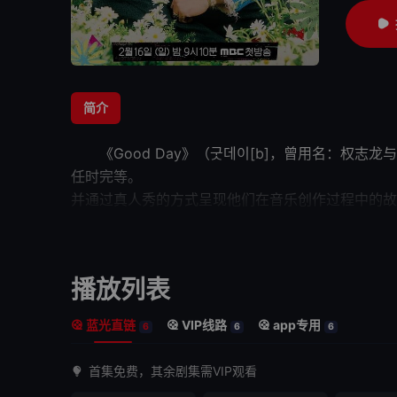
简介
《Good Day》（굿데이[b]，曾用名：权志
任时完等。 《Good Da
并通过真人秀的方式呈现
他们
在音乐创作过程
引发期待的最新综艺最终定名为《Good Day》。20
播放列表
蓝光直链
VIP线路
app专用
6
6
6
首集免费，其余剧集需VIP观看