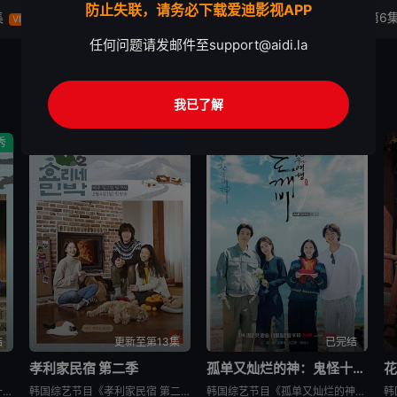
防止失联，请务必下载爱迪影视APP
集
第4集
第5集
第6
VIP
VIP
VIP
任何问题请发邮件至
support@aidi.la
我已了解
秀
真人秀
真人秀
结
更新至第13集
已完结
孝利家民宿 第二季
孤单又灿烂的神：鬼怪十周年特辑
花
韩国综艺节目《孝利家民宿 第一季》又名：孝利家的民宿,Hyori&#39;s Homestay,효리네민박，讲述了：《孝利家民宿》为韩国JTBC的综艺节目，由李孝利主持，节目背景为李孝利与丈夫李尚顺音
韩国综艺节目《孝利家民宿 第二季》又名：효리네 민박2，讲述了：《孝利家民宿 第二季》继续讲述李尚顺、李孝利夫妇在自家民宿接待客人的故事，本季将展现冬季济州岛的美景，而民宿新职员林允儿和短期兼职生朴宝
韩国综艺节目《孤单又灿烂的神：鬼怪十周年特辑》又名：鬼怪十周年特别篇,鬼怪十周年之旅(台),도깨비 10주년，讲述了：为纪念开播十周年，剧中主演睽违多年再度聚首，展开特別旅行，重访经典场景、回顾难忘台