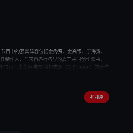
目。节目中的嘉宾阵容包括金秀贤、金高银、丁海寅、
任
制作人
，与来自各行各界的嘉宾共同创作歌曲，
和权志龙（G-Dragon）的合作
Good Day》发布预告
排序