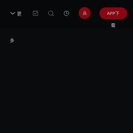

APP下
更
载
多