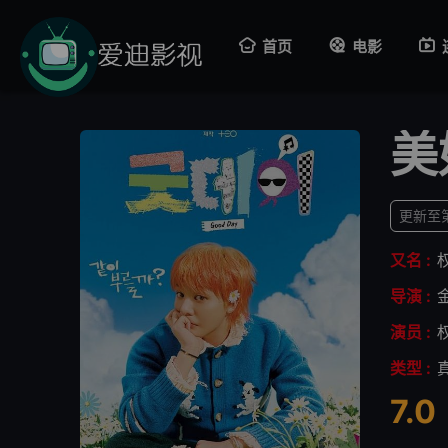
首页
电影
美
更新至
又名 :
导演 :
演员 :
类型 :
7.0
很差
较差
还