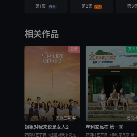
第1集
第2集
第3
首免
VIP
相关作品
爱情
真人
更新至第9集
已完
姐姐对我来说是女人2
孝利家民宿 第一季
韩国综艺节目《姐姐对我来说是女人2》又名：Noona is a Woman to Me 2，讲述了：节目旨在开掘为了事业而度过激烈的时间还没有找到爱情的女性和在爱情面前相信年龄只是数字的男性之间的罗曼