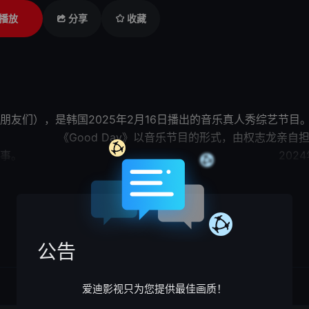
播放
分享
收藏
龙与朋友们），是韩国2025年2月16日播出的音乐真人秀综艺节
y》以音乐节目的形式，由权志龙亲自担
中的故事。 2024年12月，由金泰浩PD
25年1月，权志龙新综艺《Good Day》海报公开。同月，综艺《
展开

公告
爱迪影视只为您提供最佳画质！