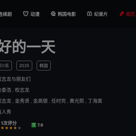
连续剧
动漫
韩国电影
纪录片
综艺
好的一天
第6集
2025
韩国
权志龙与朋友们
金泰浩
,
权志龙
权志龙
,
金秀贤
,
金高银
,
任时完
,
黄光熙
,
丁海寅
真人秀
1次评分
7.9
豆
行
推荐
力荐