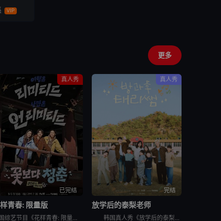
集
VIP
更多
真人秀
真人秀
已完结
完结
样青春: 限量版
放学后的泰梨老师
韩国综艺节目《花样青春: 限量版》的妙趣在于突发旅行。突然告诉出演者去旅行的日程，出演者带着制作组原封不动地给的每人10万韩元经费，于2026年2月24日通过频道十五夜直播被绑架到旅行地。出演人员是郑
韩国真人秀《放学后的泰梨老师》讲述的，是金泰梨成为某乡村小学的戏剧班老师，给学生们上戏剧课的节目。 成为充满热情的演技老师金泰梨和可爱学生们展开的特别旅程，将为观众带来纯真的笑容和感动。