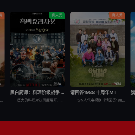
情
真人秀
真人秀
结
完结
完结
黑白厨师：料理阶级战争 第二季
请回答1988 十周年MT
旗
韩国真人秀《姐姐对我来说是女人》讲述了，超越年龄差距这一现实的障碍，在爱情面前果敢坦率的姐弟恋男女们挑性真诚的恋爱细胞再生真人秀。
盛大的料理对决再度展开，新一批“黑汤匙”厨师迎战实力坚强的“白汤匙”主厨。谁能在火热竞赛中脱颖而出？谁会黯然退场？
tvN人气电视剧《请回答1988》主演们为迎接10周年而出发的两天一夜旅行，大家聚在一起按照电视剧的主题，穿搭了符合1988年的时代发型和服装风格。