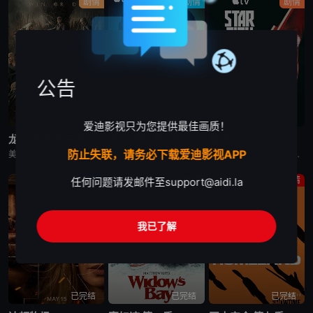
剧情
剧情
剧情
公告
更新至第7集
更新至第4集
已完结
爱迪影视只为您提供最佳画质！
龙之家族 第三季
末日地堡 第三季
星城
防止失联，请务必下载爱迪影视APP
美剧《龙之家族 第三季》，铁王座面前，绝无怜悯。
美剧《末日地堡 第三季》又名：羊毛战记,羊毛记,Silo Season 3，讲述了：当下，Juliette Nichols在被迫接受“净化”后幸存下来，但记忆却已丧失，而地堡正从叛乱中恢复，并面临着新
美剧《星城》为太空竞赛题材剧《为全人类》的衍生剧，是同一设定下的全新篇章。《星城》将我们带回太空竞赛另类历史重述的关键时刻——苏联成为首个实现载人登月的国家。但这次，我们将从铁幕后方探索这个故事，展现
剧情
剧情
剧情
任何问题请发邮件至
support@aidi.la
我已了解
已完结
已完结
已完结