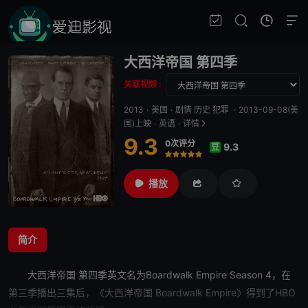
大西洋帝国 第四季
关联视频 :
2013
·
美国
·
剧情 历史 犯罪
·
2013-09-08(美
国)上映
·
英语
·
详情
9.3
0次评分
9.3
豆
很差
较差
还行
推荐
力荐
播放
简介
大西洋帝国 第四季
英文名为Boardwalk Empire Season 4，在
第三季播出三集后，《大西洋帝国 Boardwalk Empire》得到了HBO