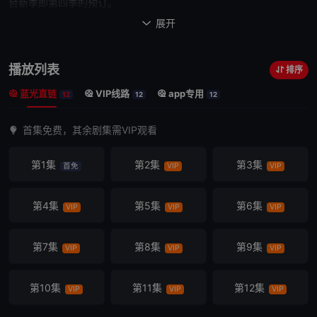
台新季即第四季的预订。
HBO高层Michael Lombardo在宣布预订时说：“由Terry
展开

Winter、Martin Scorsese等带领的出色团队继续给观众呈现了精彩
纷呈的新季，不断地给我们带来惊喜。因此我们决定预订该剧第四
播放列表
排序
季。”《大西洋帝国》在刚举行的艾美奖上获得了四个奖，包括最佳
蓝光直链
VIP线路
app专用
导演、最佳单镜头摄影等
12
12
12
首集免费，其余剧集需VIP观看
第1集
第2集
第3集
首免
VIP
VIP
第4集
第5集
第6集
VIP
VIP
VIP
第7集
第8集
第9集
VIP
VIP
VIP
第10集
第11集
第12集
VIP
VIP
VIP