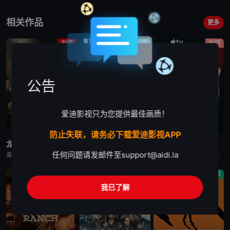
相关作品
更多
剧情
剧情
剧情
公告
爱迪影视只为您提供最佳画质！
更新至第7集
更新至第4集
已完结
防止失联，请务必下载爱迪影视APP
龙之家族 第三季
末日地堡 第三季
星城
任何问题请发邮件至
support@aidi.la
美剧《龙之家族 第三季》，铁王座面前，绝无怜悯。
美剧《末日地堡 第三季》又名：羊毛战记,羊毛记,Silo Season 3，讲述了：当下，Juliette Nichols在被迫接受“净化”后幸存下来，但记忆却已丧失，而地堡正从叛乱中恢复，并面临着新
美剧《星城》为太空竞赛题材剧《为全人类》的衍生剧，是同一设定下的全新篇章。《星城》将我们带回太空竞赛另类历史重述的关键时刻——苏联成为首个实现载人登月的国家。但这次，我们将从铁幕后方探索这个故事，展现
剧情
剧情
剧情
我已了解