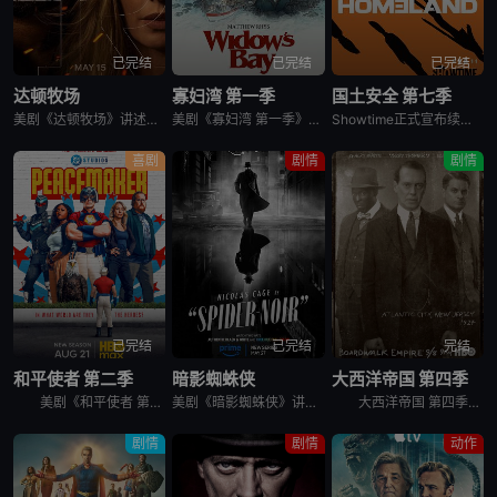
已完结
已完结
已完结
达顿牧场
寡妇湾 第一季
国土安全 第七季
美剧《达顿牧场》讲述了，抛开《黄石》时期经历的阴影，Beth和Rip努力共筑未来，但他们遭遇了残酷的新现实，以及一家不择手段、只为保住自己帝国的无情敌对牧场。在南得克萨斯州，血脉之深远胜于一切，宽恕转
美剧《寡妇湾 第一季》讲述了，新英格兰外海40英里处的寡妇湾，终年被迷雾笼罩。这里流传着百年前的海难传说，所有出海的渔民葬身深海，只留下满岛寡妇与一道血色诅咒。新任市长汤姆·洛夫蒂斯决心振兴衰败的小镇
Showtime正式宣布续订《国土安全》第7季。
喜剧
剧情
剧情
已完结
已完结
完结
和平使者 第二季
暗影蜘蛛侠
大西洋帝国 第四季
美剧《和平使者 第二季》英文名为：Peacemaker Season 2。和平使者的正义联盟面试似乎不太顺利，同时他和朋友们面对着天眼局的威胁，必须比以往更加团结。
美剧《暗影蜘蛛侠》讲述了，私家侦探本·莱利接下了几个看似简单的案子…结果却被黑帮、怪物和一个神秘的蛇蝎美人卷入一张阴谋之网，使他不得不再度面对自己曾经的身份：纽约唯一的超级英雄&quot;蜘蛛&quo
大西洋帝国 第四季英文名为Boardwalk Empire Season 4，在第三季播出三集后，《大西洋帝国 Boardwalk Empire》得到了HBO台新季即第四季的预订。 &nbsp;
剧情
剧情
动作