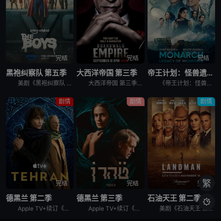
完结
完结
完结
黑袍纠察队 第五季
大西洋帝国 第三季
帝王计划：怪兽遗产 第二季
美剧《黑袍纠察队 第五季》讲述了，这是祖国人的世界，完全受制于他反复无常、自大狂妄的意志。休伊、母乳和法兰奇被囚禁在一个“自由营”里。星光努力组织抵抗，对抗压倒性的超级英雄力量。喜美子下落不明。但
大西洋帝国 第三季英文名为Boardwalk Empire Season 3，屡获殊荣的《大西洋帝国》（Boardwalk Empire）第三季将于北京时间9月17日播出，本季为12集。 &nbs
《帝王计划：怪兽遗产 第二季》讲述了，泰坦X并非普通的怪兽，它本身就是一场活生生的灾难。当它巨大的、散发着生物光辉的身躯冲破海面时，整个世界仿佛都屏住了呼吸。在第二季中，泰坦X成为了谜团的核心——
剧情
剧情
剧情
繁
完结
完结
完结
德黑兰 第二季
德黑兰 第三季
石油天王 第二季

Apple TV+续订《德黑兰》第二季。
Apple TV+续订《德黑兰》第三季，休·劳瑞加盟。
美剧《石油天王 第二季》，Paramount+续订第二季。