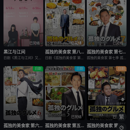
已完结
已完结
已完结
黑江与江间
孤独的美食家 第八季
孤独的美食家 第七季
日剧《黑江与江间》又名：黑江间,克洛伊与艾玛,克洛伊玛,克萝埃艾玛,クロエマ，讲述了：故事围绕着同时失去工作、恋人和住所的30岁女性艾玛展开。她在落魄之际偶遇神秘资产家克洛伊，两人随即在后者的豪宅中开
日剧《孤独的美食家 第八季》将围绕“勿忘初心”，挑战甜点特辑和美食剪辑等全新的主题，一定会让你大吃一惊。另外，那些藏在名不见经传的街头巷尾的美食也不容错过。备受瞩目的第一集将从那个热闹的地方启程。前所
孤独的美食家 第七季 孤独のグルメ Season7是2018上映的剧情日剧。2012年1月，深夜开始悄悄播放的“孤独的美食家”终于迎来第7季了！众所周知，上季season 6从大阪的味道开始播出，但这次season 7重返初心，并开始与市井中不为人知的奇妙美食相遇。在“孤独的
日剧
日剧
日剧
繁
已完结
已完结
已完结
孤独的美食家 第六季
孤独的美食家 第五季
孤独的美食家 第四季
