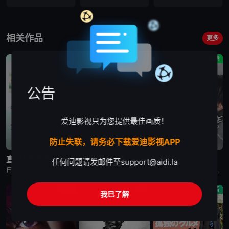
相关作品
更多
剧情
剧情
剧情
公告
爱迪影视只为您提供最佳画质！
防止失联，请务必下载爱迪影视APP
更新至第4集
更新至第5集
更新至第2集
直到T恤干透
一次元的扦插
杀手妈咪
任何问题请发邮件至
support@aidi.la
日剧《直到T恤干透》又名：直到T恤干了为止(台),T恤晾干为止,T恤渐干,Until the T-Shirt Dries,Ｔシャツが乾くまで，讲述了：40岁的杂志编辑咲子（苍井优 饰）原本深信自己拥有
日剧《一次元的扦插》又名：一次元的紫阳花,Labyrinth of Hortensia and the Minotaur,一次元の挿し木，讲述了：遗传学研究室的博士生七濑悠（山田凉介 饰）一直无法走出
日剧《杀手妈咪》又名：主妇杀手,有夫之妇杀手,Married Woman Killer,A Bona Fide Killer,유부녀 킬러，讲述了：改编自同名漫画。35岁的俞宝娜过着相夫教子的普通生活
悬疑
剧情
剧情
我已了解