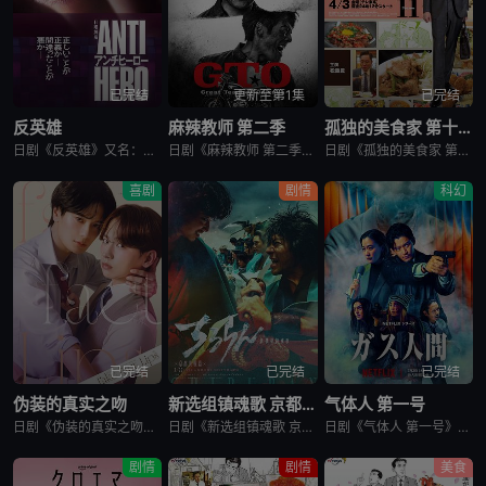
已完结
更新至第1集
已完结
反英雄
麻辣教师 第二季
孤独的美食家 第十一季
日剧《反英雄》又名：ANTI HERO,アンチヒーロー，讲述了：本剧超越了“律政电视剧”的框架，通过长谷川博己饰演的反英雄，向观众传达“正义到底是什么?”“被认为是世上的恶，真的是坏事吗?”，以快速的
日剧《麻辣教师 第二季》又名：GTO 2,GTO 続編，讲述了：故事背景设定在由大型企业出资设立的私立诚进学园。在这个推崇数字化管理、师生评价透明化的“令和教育现场”，52岁的鬼塚英吉将出任班主任。面
日剧《孤独的美食家 第十一季》又名：孤独のグルメ Season11，讲述了：《孤独的美食家》 第11季宣布回归，定档4月3日开播。这也是继2022年10月第10季播出以来，该系列时隔三年半再次推出新一
喜剧
剧情
科幻
已完结
已完结
已完结
伪装的真实之吻
新选组镇魂歌 京都决战篇
气体人 第一号
日剧《伪装的真实之吻》又名：Fake Fact Lips,フェイクファクトリップス，讲述了：四谷良与志藤全自高中时代起便是竞争对手，如今又成为营业部同期。同样优秀的两人，从成绩、运动到情人节巧克力数量
日剧《新选组镇魂歌 京都决战篇》又名：ちるらん 新撰組鎮魂歌 配信ドラマ,ちるらん 新撰組鎮魂歌 京都決戦篇，讲述了：幕末的江户，终日打架斗殴、被称作“刺头”的土方岁三，与近藤勇、山南敬助、冲田总司等
日剧《气体人 第一号》又名：气体人第一号,气体人 第1号,气体人,Human Vapor,ガス人間，讲述了：冈本贤治（小栗旬 饰）是一位停职中的刑警，受命追查造成一连串离奇命案的罪魁祸首。一切始于一位
剧情
剧情
美食