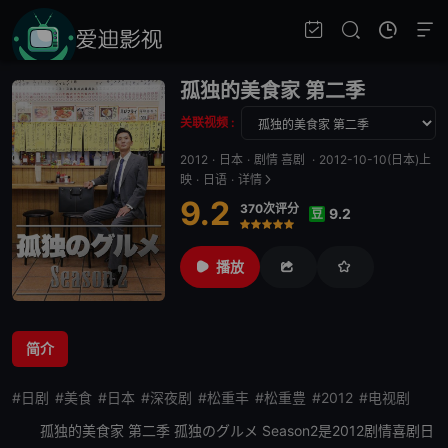
孤独的美食家 第二季
关联视频 :
2012
·
日本
·
剧情 喜剧
·
2012-10-10(日本)上
映
·
日语
·
详情
9.2
370次评分
9.2
豆
很差
较差
还行
推荐
力荐
播放
简介
#日剧
#美食
#日本
#深夜剧
#松重丰
#松重豊
#2012
#电视剧
孤独的美食家 第二季
孤独のグルメ Season2是2012剧情喜剧日