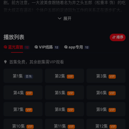
剧。前方注意，一大波美食跟随着名为井之头五郎（松重丰 饰）的吃
货大叔正在逼近！个体户五郎的足迹因为工作的关系正在逐步扩大。
去四处拜访顾客，为顾客找寻满意的物件，五郎在和不同的人和事的
展开

接触过程中，也邂逅了各类美食。每当工作完成，肚子就会开始指使
五郎跟随自己的心意追寻理想的美食。好吃的食物并不只存在于高档
播放列表
排序
酒店，精致布局，它可能就是一份便宜的天妇罗定食、引得人人欢呼
蓝光直链
VIP线路
app专用
的鸡汁土豆泥、商店街的小吃、海边小镇随意的鱼料理……但它们就
12
12
12
是有魔力消除
一天
的疲惫和心中的不快，然后在饱腹和暖意中让人怀
首集免费，其余剧集需VIP观看
着笑意继续前行。本片是根据由久住昌之创作，谷口二郎绘画的同名
漫画改编的电视剧第二季。新的一季延续了第一季的风格和脉络，在
第1集
第2集
第3集
首免
VIP
VIP
此基础上，加入了甜品的部分，可谓美食加倍。原作者还会在正片后
亲自带领大家前往片中出现的真实小店参观和了解。
第4集
第5集
第6集
VIP
VIP
VIP
第7集
第8集
第9集
VIP
VIP
VIP
第10集
第11集
第12集
VIP
VIP
VIP