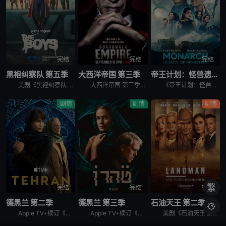
完结
完结
完结
黑袍纠察队 第五季
大西洋帝国 第三季
帝王计划：怪兽遗产 第二季
美剧《黑袍纠察队 第五季》讲述了，这是祖国人的世界，完全受制于他反复无常、自大狂妄的意志。休伊、母乳和法兰奇被囚禁在一个“自由营”里。星光努力组织抵抗，对抗压倒性的超级英雄力量。喜美子下落不明。但
大西洋帝国 第三季英文名为Boardwalk Empire Season 3，屡获殊荣的《大西洋帝国》（Boardwalk Empire）第三季将于北京时间9月17日播出，本季为12集。 &nbs
《帝王计划：怪兽遗产 第二季》讲述了，泰坦X并非普通的怪兽，它本身就是一场活生生的灾难。当它巨大的、散发着生物光辉的身躯冲破海面时，整个世界仿佛都屏住了呼吸。在第二季中，泰坦X成为了谜团的核心——
剧情
剧情
剧情
繁
完结
完结
完结
德黑兰 第二季
德黑兰 第三季
石油天王 第二季

Apple TV+续订《德黑兰》第二季。
Apple TV+续订《德黑兰》第三季，休·劳瑞加盟。
美剧《石油天王 第二季》，Paramount+续订第二季。