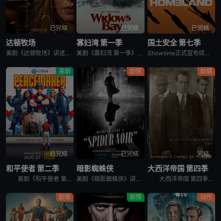
已完结
已完结
已完结
达顿牧场
寡妇湾 第一季
国土安全 第七季
美剧《达顿牧场》讲述了，抛开《黄石》时期经历的阴影，Beth和Rip努力共筑未来，但他们遭遇了残酷的新现实，以及一家不择手段、只为保住自己帝国的无情敌对牧场。在南得克萨斯州，血脉之深远胜于一切，宽恕转
美剧《寡妇湾 第一季》讲述了，新英格兰外海40英里处的寡妇湾，终年被迷雾笼罩。这里流传着百年前的海难传说，所有出海的渔民葬身深海，只留下满岛寡妇与一道血色诅咒。新任市长汤姆·洛夫蒂斯决心振兴衰败的小镇
Showtime正式宣布续订《国土安全》第7季。
喜剧
剧情
剧情
已完结
已完结
完结
和平使者 第二季
暗影蜘蛛侠
大西洋帝国 第四季
美剧《和平使者 第二季》英文名为：Peacemaker Season 2。和平使者的正义联盟面试似乎不太顺利，同时他和朋友们面对着天眼局的威胁，必须比以往更加团结。
美剧《暗影蜘蛛侠》讲述了，私家侦探本·莱利接下了几个看似简单的案子…结果却被黑帮、怪物和一个神秘的蛇蝎美人卷入一张阴谋之网，使他不得不再度面对自己曾经的身份：纽约唯一的超级英雄&quot;蜘蛛&quo
大西洋帝国 第四季英文名为Boardwalk Empire Season 4，在第三季播出三集后，《大西洋帝国 Boardwalk Empire》得到了HBO台新季即第四季的预订。 &nbsp;
剧情
剧情
动作