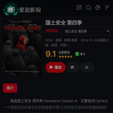
国土安全 第四季
关联视频 :
2014
·
美国
·
剧情 悬疑
·
2014-10-05(美国)上
映
·
英语
·
详情
9.1
0次评分
9.1
豆
很差
较差
还行
推荐
力荐
播放
简介
美剧
国土安全 第四季
Homeland Season 4，主要描述Carrie以
一个情报官员的身份在别国首都开展工作的情况:她如何招募情报线