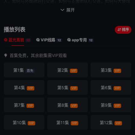
人，如何与外国政府打交道，如何与支援团队打交道，如何与大使馆
打交道，如何与宿主国的情报机构打交道以及她如何与所在国的情报
展开

部门合作——这是一个复杂多变，风云诡谲的世界，充满了阴谋，戏
剧和冒险。
播放列表
排序
蓝光直链
VIP线路
app专用
12
12
12
首集免费，其余剧集需VIP观看
第1集
第2集
第3集
首免
VIP
VIP
第4集
第5集
第6集
VIP
VIP
VIP
第7集
第8集
第9集
VIP
VIP
VIP
第10集
第11集
第12集
VIP
VIP
VIP