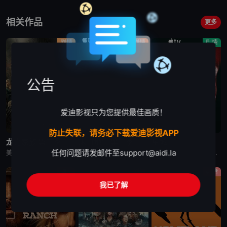
相关作品
更多
剧情
剧情
剧情
公告
爱迪影视只为您提供最佳画质！
更新至第7集
更新至第4集
已完结
防止失联，请务必下载爱迪影视APP
龙之家族 第三季
末日地堡 第三季
星城
任何问题请发邮件至
support@aidi.la
美剧《龙之家族 第三季》，铁王座面前，绝无怜悯。
美剧《末日地堡 第三季》又名：羊毛战记,羊毛记,Silo Season 3，讲述了：当下，Juliette Nichols在被迫接受“净化”后幸存下来，但记忆却已丧失，而地堡正从叛乱中恢复，并面临着新
美剧《星城》为太空竞赛题材剧《为全人类》的衍生剧，是同一设定下的全新篇章。《星城》将我们带回太空竞赛另类历史重述的关键时刻——苏联成为首个实现载人登月的国家。但这次，我们将从铁幕后方探索这个故事，展现
剧情
剧情
剧情
我已了解