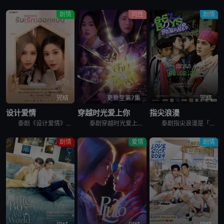
剧情
同性
剧情
完结
更新至第7集
完结
设计爱情
穿越时光爱上你
指尖浪漫
泰剧《设计爱情》讲述了：Oakbab是一位坚定追梦的女孩，她渴望证明自己，同时也想向曾经窃取她作品的学姐 Mind复仇。然而，事情变得更加复杂，她遇到了天才建筑师 Rin，这个人不仅在事业上与她争
泰剧穿越时光爱上你改编自作家Zezeho的同名小说，讲述了濒临死亡边缘的少女KliaoKliuen被神秘女子所救，多年后再次与神秘女子相遇，才知她的名字叫Karan，是医院的心脏外科医生，然而Ka
泰剧指尖浪漫是「围绕四位年轻人之间可爱的关系，将触动整个暹罗广场的心」的可爱噱头氛围引入现时发生的流行文化，美甲已不仅仅是普通的绘画，它可以创建无限的图案，并成为青少年表达不受性別限制的领域之一.
剧情
爱情
剧情