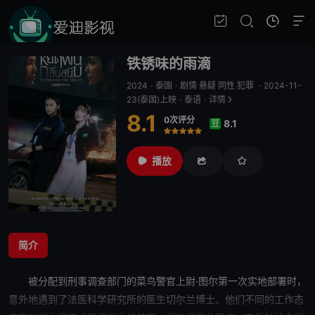
铁锈味的雨滴
2024
·
泰国
·
剧情 悬疑 同性 犯罪
·
2024-11-
23(泰国)上映
·
泰语
·
详情
8.1
0次评分
8.1
豆
很差
较差
还行
推荐
力荐
播放
简介
被分配到刑事调查部门的菜鸟警官上尉·图尔第一次实地部署时，
意外地遇到了法医科学研究所的医生切尔兰博士。
他们
不同的工作态