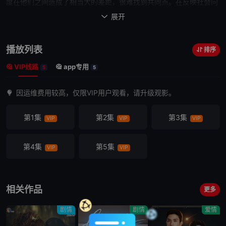
度在
他们
之间造成了相当大的差距，很难找到共同点。在反映社会问
题的犯罪现场中，Tul侦探还与来自有利于有
影响
力的团体的工作系
展开

统的压力作斗争。她穿越了干扰旨在保护盟友和可能
影响
案件结果的
社会潮流。至少Tul的正直在这些挑战中保持完整。当她与法医
播放列表
排序
Cherran合作时，
他们
有条不紊地分析留在犯罪现场的证据，使
他们
VIP线路
app专用
更接近于确定每个案件中的肇事者。随着时间的推移，Tul和Cherran
5
5
越来越
信任
彼此，不知疲倦地保护无辜者的生命，并最终为受害者家
因运维费用较高，仅限VIP用户观看，请升级观影。
属伸张正义。~~改编自由DobbyMANU7和hitokage组成的二人组
1617的网络小说《雨中的铁锈》(หยดฝนกลิ่นสนิม)。
第1集
第2集
第3集
VIP
VIP
VIP
第4集
第5集
VIP
VIP
相关作品
更多
剧情
剧情
爱情