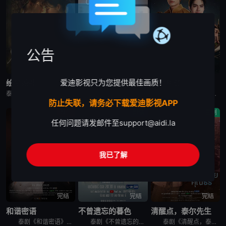
公告
更新至第7集
已完结
已完结
爱迪影视只为您提供最佳画质！
绘梦婚礼
逐爱
隔世相逢
泰剧《绘梦婚礼》又名：In Love Forever,In Love Forever The Series,วาดฝันวันวิวาห์，讲述了：被欢笑、笑容和祝福环绕的婚礼仅仅是爱情生活的起点。未
泰剧《逐爱》又名：追逐爱情,Chasing Love,พี่เองก็ลำบาก，讲述了：美食研究员 Song 与一位神秘女子约定了一夜情，严格的前提是：不涉及感情。然而对方违背了约定，要求建立情感关
泰剧《隔世相逢》讲述的是，如果这是梦，那也太过真实了。谁会猜到仅仅是一觉醒来，命运给“nakhoon”开了一个玩笑，穿越到了近400年前的阿瑜陀耶时代。在疑惑中害怕，所有人都叫他为“klao”，下落不
防止失联，请务必下载爱迪影视APP
剧情
剧情
喜剧
任何问题请发邮件至
support@aidi.la
我已了解
完结
完结
完结
和谐密语
不曾遗忘的暮色
清醒点，泰尔先生
泰剧《和谐密语》改编自Serenista的同名小说，讲述Maywika和Aiwarin作为两大商业集团的女继承人，在充满尔虞我诈遍布欺骗阴谋的商场战争中，她们彼此征服斗智斗勇，同时却不断被彼此魅力
泰剧《不曾遗忘的暮色》讲述了，背负着沉重的债务莫克，一名机械师，被迫接受一份高薪工作，作为一个白天的看护，一个富有的继承人，在一次事故后遭受部分失明。Day雇佣了Mork，因为他意识到Mork并不
泰剧《清醒点，泰尔先生》讲述了：当一个痴迷于肥皂剧的黑手党老大寻求摄影师的帮助时，火花四溅，引发了一场意想不到的浪漫，并为一场盛大而惊险的冒险奠定了基础。 &nbsp; &nbsp; &nbsp;