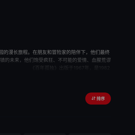
园的漫长旅程。在朋友和冒险家的陪伴下，
他们
最终
镇的未来，
他们
饱受疯狂、不可能的爱情、血腥荒谬
《
百年孤独
》出版于1967年，是1982
了广泛的好评，销量超过5000万册，被翻译成40
排序