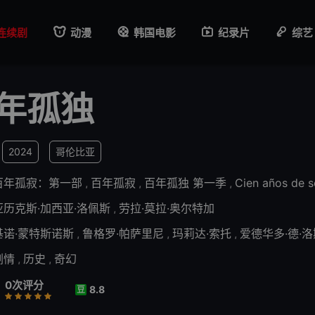
连续剧
动漫
韩国电影
纪录片
综艺
年孤独
2024
哥伦比亚
百年孤寂：第一部
,
百年孤寂
,
百年孤独 第一季
,
Cien años de s
亚历克斯·加西亚·洛佩斯
,
劳拉·莫拉·奥尔特加
基诺·蒙特斯诺斯
,
鲁格罗·帕萨里尼
,
玛莉达·索托
,
爱德华多·德·洛
剧情
,
历史
,
奇幻
0次评分
8.8
豆
行
推荐
力荐