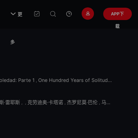

APP下
更
载
多
oledad: Parte 1
,
One Hundred Years of Solitude
,
One Hundr
斯·雷耶斯
,
,
克劳迪奥·卡塔诺
,
杰罗尼莫·巴伦
,
马可·冈萨雷斯
,