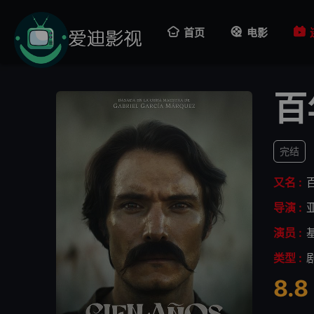
首页
电影
百
完结
又名 :
导演 :
演员 :
类型 :
8.8
很差
较差
还