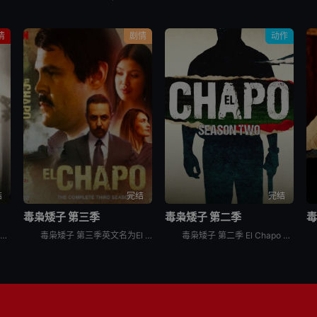
情
剧情
动作
结
完结
完结
毒枭矮子 第三季
毒枭矮子 第二季
毒
《栗子人》以哥本哈根宁静的郊外为背景，在十月份一个狂风大作的早晨，警察发现了一件恐怖的事情。一名年轻女子在操场被残忍谋杀，并且她的一只手不见了。她的身旁放了一个用栗子做成的小人。雄心勃勃的年轻侦探
毒枭矮子 第三季英文名为El Chapo Season 3，是2018年墨西哥剧情剧集。The DEA is alarmed by the expansive growth of El Chapo
毒枭矮子 第二季 El Chapo Season 2讲述的是：毒枭“矮子”逃离监狱，并得到了政府的支持，成为贩毒集团联盟领袖。然而并非所有集团都同意加入，一场战争就此展开。