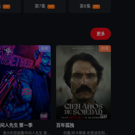
集
第7集
第8集
VIP
VIP
VIP
更多
喜剧
剧情
完结
完结
间人先生 第一季
百年孤独
澳大利亚剧集中间人先生 第一季英文名为Mr Inbetween Season 1，Scott Ryan主创兼主演﹑Nash Edgerton执导的喜剧《中间人先生 Mr Inbetween》获FX
何塞·阿卡蒂奥·布恩迪亚和乌苏拉·伊瓜兰这对表兄妹不顾父母的反对结婚了，他们离开了村庄，踏上了寻找新家园的漫长旅程。在朋友和冒险家的陪伴下，他们最终在一条有史前石头的河岸旁建立了一座乌托邦小镇，并