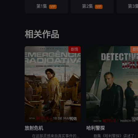
第1集
第2集
第3
VIP
VIP
相关作品
剧情
剧
完结
完
放射危机
哈利警探
在这部灵感来自真实事件的剧集中，物理学家和医生争分夺秒，试图控制大规模放射性灾难，拯救数千人的生命。