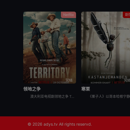
Netflix
剧
完结
完
领地之争
寒栗
澳大利亚电视剧领地之争 Territory讲述的是：世界上最大的养牛场没有明确的继任者，而代际冲突可能会导致劳森家族的分裂。察觉到这个曾经盛大的王朝正在衰落后，澳大利亚内地最大的几伙势力（敌对的牛
© 2026
adys.tv
All rights reservd.