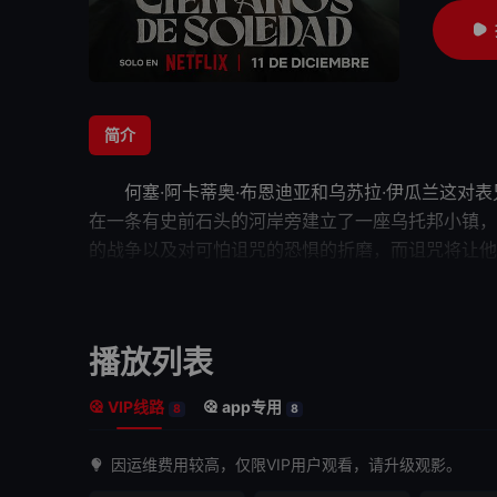
简介
何塞·阿卡蒂奥·布恩迪亚和乌苏拉·伊瓜兰这对表
在一条有史前石头的河岸旁建立了一座乌托邦小镇，
的战争以及对可怕诅咒的恐惧的折磨，而诅咒将让
他
年诺贝尔文学奖得主加夫列尔·加西亚·马尔克斯的代
多种语言。
播放列表
VIP线路
app专用
8
8
因运维费用较高，仅限VIP用户观看，请升级观影。