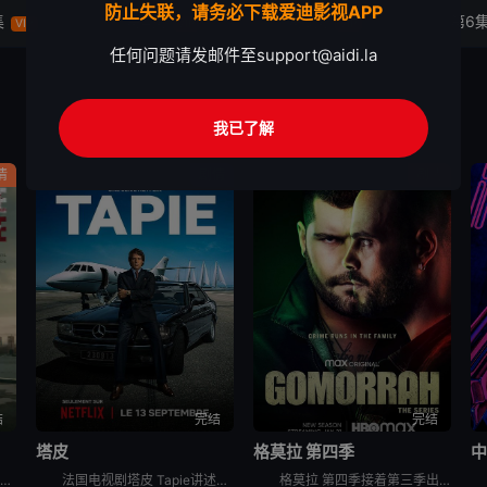
防止失联，请务必下载爱迪影视APP
集
第4集
第5集
第6
VIP
VIP
VIP
任何问题请发邮件至
support@aidi.la
我已了解
情
剧情
剧情
结
完结
完结
塔皮
格莫拉 第四季
中
剧集《哈利警探》讲述了：奥斯陆发生一系列仪式性谋杀案 ，一位才华横溢的侦探必须解开错综复杂的谜团，克服腐败和自身的心魔，才能抓住凶手。
法国电视剧塔皮 Tapie讲述的是：伯纳德·塔皮，一个野心勃勃的工人阶级男人，成为了法国最具争议的公众人物之一。本剧是关于他的传记历史片
格莫拉 第四季接着第三季出乎意料的结局，在第四季，杰尼和帕特莉西娅必须建立新的权力制衡体系，与此同时，恩佐和瓦莱里奥需要巩固他们的帮派在那不勒斯市中心的统治地位。他们两方都将面临新的威胁与敌人。为