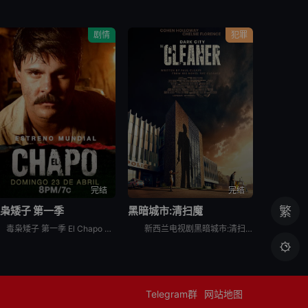
剧情
犯罪
完结
完结
枭矮子 第一季
黑暗城市:清扫魔
繁
毒枭矮子 第一季 El Chapo Season 1是剧情类剧集，记录了恶名昭彰的墨西哥毒枭“矮子”华金·古斯曼崛起、被捕和逃脱的真实故事。
新西兰电视剧黑暗城市:清扫魔英文名为Dark City: The Cleaner，是根据Paul Cleave的小说《清掃魔》（The Cleaner）改编。

Telegram群
网站地图