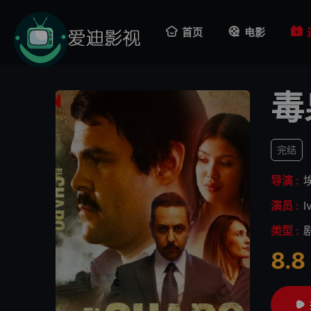
首页
电影
毒
完结
导演 :
演员 :
I
类型 :
8.8
很差
较差
还