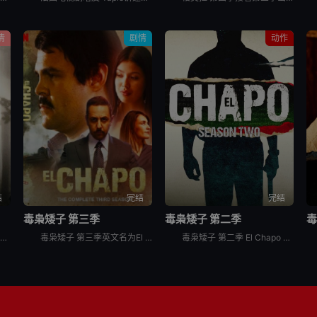
情
剧情
动作
结
完结
完结
毒枭矮子 第三季
毒枭矮子 第二季
毒
《栗子人》以哥本哈根宁静的郊外为背景，在十月份一个狂风大作的早晨，警察发现了一件恐怖的事情。一名年轻女子在操场被残忍谋杀，并且她的一只手不见了。她的身旁放了一个用栗子做成的小人。雄心勃勃的年轻侦探
毒枭矮子 第三季英文名为El Chapo Season 3，是2018年墨西哥剧情剧集。The DEA is alarmed by the expansive growth of El Chapo
毒枭矮子 第二季 El Chapo Season 2讲述的是：毒枭“矮子”逃离监狱，并得到了政府的支持，成为贩毒集团联盟领袖。然而并非所有集团都同意加入，一场战争就此展开。