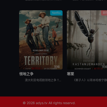
Netflix
剧
完结
完
领地之争
寒栗
澳大利亚电视剧领地之争 Territory讲述的是：世界上最大的养牛场没有明确的继任者，而代际冲突可能会导致劳森家族的分裂。察觉到这个曾经盛大的王朝正在衰落后，澳大利亚内地最大的几伙势力（敌对的牛
© 2026
adys.tv
All rights reservd.