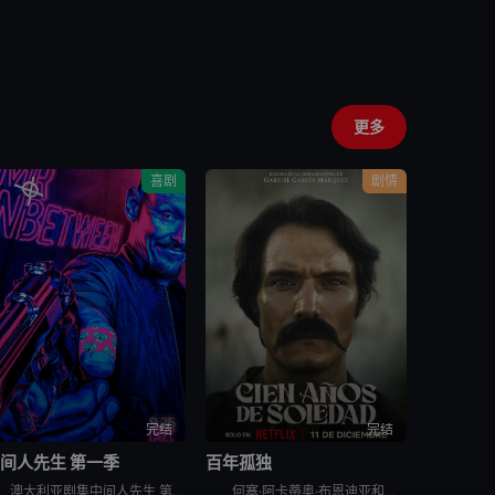
更多
喜剧
剧情
完结
完结
间人先生 第一季
百年孤独
澳大利亚剧集中间人先生 第一季英文名为Mr Inbetween Season 1，Scott Ryan主创兼主演﹑Nash Edgerton执导的喜剧《中间人先生 Mr Inbetween》获FX
何塞·阿卡蒂奥·布恩迪亚和乌苏拉·伊瓜兰这对表兄妹不顾父母的反对结婚了，他们离开了村庄，踏上了寻找新家园的漫长旅程。在朋友和冒险家的陪伴下，他们最终在一条有史前石头的河岸旁建立了一座乌托邦小镇，并