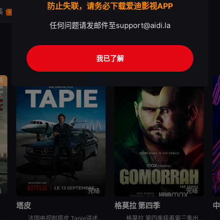
防止失联，请务必下载爱迪影视APP
集
第12集
第13集
VIP
VIP
VIP
任何问题请发邮件至
support@aidi.la
我已了解
情
剧情
剧情
结
完结
完结
塔皮
格莫拉 第四季
中
剧集《哈利警探》讲述了：奥斯陆发生一系列仪式性谋杀案 ，一位才华横溢的侦探必须解开错综复杂的谜团，克服腐败和自身的心魔，才能抓住凶手。
法国电视剧塔皮 Tapie讲述的是：伯纳德·塔皮，一个野心勃勃的工人阶级男人，成为了法国最具争议的公众人物之一。本剧是关于他的传记历史片
格莫拉 第四季接着第三季出乎意料的结局，在第四季，杰尼和帕特莉西娅必须建立新的权力制衡体系，与此同时，恩佐和瓦莱里奥需要巩固他们的帮派在那不勒斯市中心的统治地位。他们两方都将面临新的威胁与敌人。为