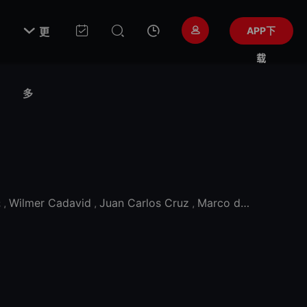

APP下
更
载
多
托
,
Wilmer Cadavid
,
Juan Carlos Cruz
,
Marco de la O
,
胡安·