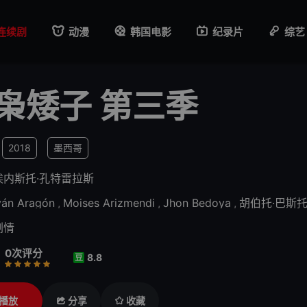
连续剧
动漫
韩国电影
纪录片
综艺
枭矮子 第三季
2018
墨西哥
埃内斯托·孔特雷拉斯
ván Aragón
,
Moises Arizmendi
,
Jhon Bedoya
,
胡伯托·巴斯
剧情
0次评分
8.8
豆
行
推荐
力荐
播放
分享
收藏