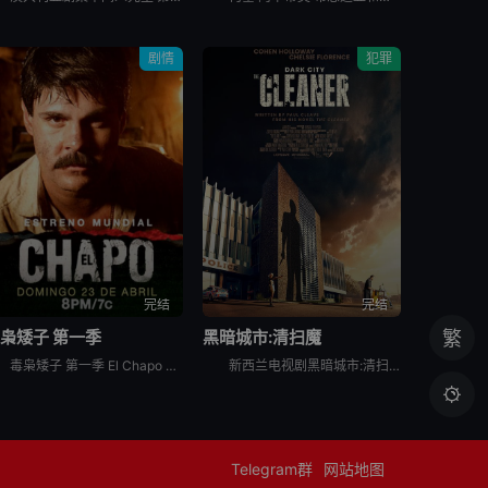
剧情
犯罪
完结
完结
枭矮子 第一季
黑暗城市:清扫魔
繁
毒枭矮子 第一季 El Chapo Season 1是剧情类剧集，记录了恶名昭彰的墨西哥毒枭“矮子”华金·古斯曼崛起、被捕和逃脱的真实故事。
新西兰电视剧黑暗城市:清扫魔英文名为Dark City: The Cleaner，是根据Paul Cleave的小说《清掃魔》（The Cleaner）改编。

Telegram群
网站地图