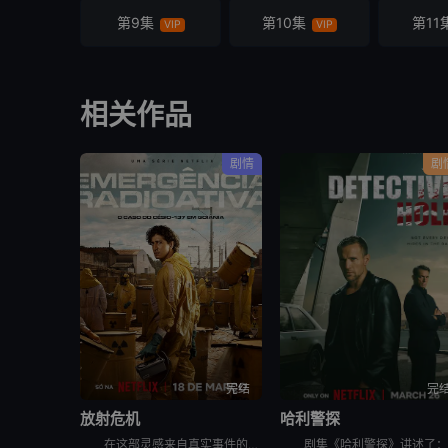
第9集
第10集
第11
VIP
VIP
相关作品
剧情
剧
完结
完
放射危机
哈利警探
在这部灵感来自真实事件的剧集中，物理学家和医生争分夺秒，试图控制大规模放射性灾难，拯救数千人的生命。