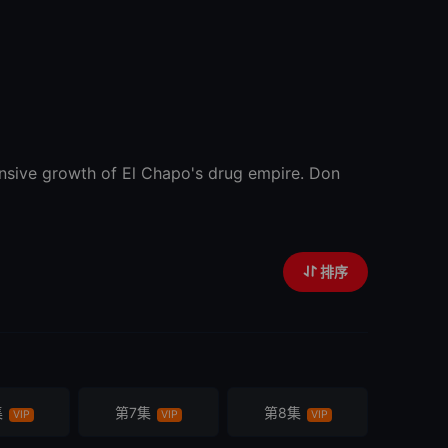
growth of El Chapo's drug empire. Don
排序
集
第7集
第8集
VIP
VIP
VIP