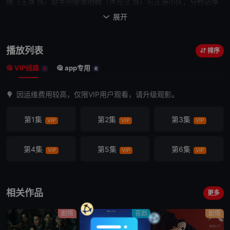
晴（王净 饰）联手刑警吴明翰（许光汉 饰）与正港小队，分秒必争
解开杀人魔的致命谜题。
展开

播放列表
排序
VIP线路
app专用
6
6
因运维费用较高，仅限VIP用户观看，请升级观影。
第1集
第2集
第3集
VIP
VIP
VIP
第4集
第5集
第6集
VIP
VIP
VIP
相关作品
更多
剧情
喜剧
剧情