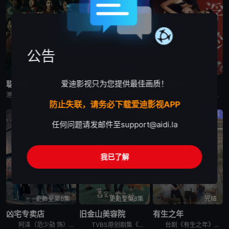
公告
已完结
已完结
已完结
爱迪影视只为您提供最佳画质！
聪明镇
欠你的那场婚礼
人浮于爱
港台剧《聪明镇》又名：富江,Junji Ito: Bloody Smart,聰明鎮，讲述了：一对母女来到以高升学率闻名的偏远小镇，却发现这里的学生们能够成就非凡，是因为背后藏有黑暗骇人的秘密。该剧改编
港台剧《欠你的那场婚礼》又名：Dogman,欠妳的那場婚禮，讲述了：曾经凭一张帅脸与音乐才华风靡乐坛的「马子狗乐团」主唱周可杰（张孝全 饰），如今成了自我感觉良好、却再也写不出歌的落魄中年，更与妻子陈
台湾剧《人浮于爱》改编自侯文咏的同名小说，故事围绕“爱情”主题，因为爱煽动着剧中主角与无数的恋人们，不惜冒着溺毙的危险，前仆后继，只为跳进湍急的河水里，谈一场载浮载沉的爱情。
防止失联，请务必下载爱迪影视APP
惊悚
剧情
剧情
任何问题请发邮件至
support@aidi.la
我已了解
更新至第6集
更新至第8集
完结
凶宅专卖店
旧金山美容院
有生之年
阿泽（范少勋 饰）为了筹措妹妹欣爱的换心手术费，决心卖掉自住二十年的凶宅，却意外加入专门买卖凶宅的“义胜房屋”。办公室寒酸，头顶日光灯闪个不停，同事也各有怪癖：抽烟抖脚又沉迷手游的勇仁、消息灵通的
TVBS原创剧集《旧金山美容院》由刘品言、连晨翔、章广辰 领衔主演！王牌制作人戴天易与金奖编剧杜政哲联手，以生活、人性、商战为故事主轴，是一部重于刻画剧本对白及角色心境的写实类型剧，势必将在视觉与
台剧《有生之年》讲述离家多年落魄的高嘉岳（吴慷仁 饰）感情、事业双双卡关，与世界告别前他回家探望家人，却因为高家人各自遭遇各种难题而产生羁绊的故事。