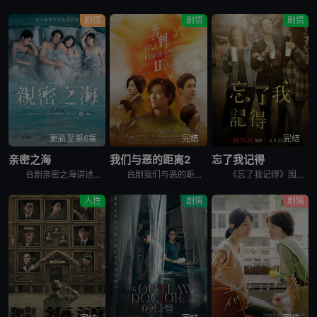
剧情
剧情
剧情
更新至第6集
完结
完结
亲密之海
我们与恶的距离2
忘了我记得
台剧亲密之海讲述的是：2003年，陈汉荣校园邂逅初恋，从此关于李宪宏，他无役不与。十年过去他守候依旧。李宪宏却告别过去，不但悄悄转移事业中心，满腹胸怀也不如往昔;与公司总经理晓雯长期婚外情，更为情
台剧我们与恶的距离2的故事从一场超市纵火案展开，24岁的嫌犯造成五死十二伤的惨剧，这案件成为施⾏国民法官制度后，首个可能判处死刑的案例。大火也烧出了六个家庭交织的命运，时有错过又彼此牵扯，他们背负
《忘了我记得》围绕着已婚女性程乐乐（谢盈萱饰）展开，她一边做脱口秀演员，一边兼职便利店员工。在平淡无奇的生活中，乐乐对未来充满希望和梦想，但却接连遭遇挑战。除了与丈夫张凯（霍建华饰）之间的婚姻危机
人性
剧情
剧情