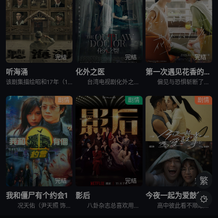
完结
完结
完结
听海涌
化外之医
第一次遇见花香的那刻2
该剧集描绘昭和17年（1942）， 日本从殖民地台湾大量征召台籍青年，替日军监看战争中捕获的盟军战俘；这些台籍战俘监视员们，卷入了一场冷血屠杀，被盟军检察官指控犯下「虐待战俘」的罪行。有些人因此再也没
台湾电视剧化外之医讲述的是：隐身在台打黑工的外籍医师范文宁（连炳发 饰）在一场气爆意外中，与神经外科女医师郑琬平（张钧甯 饰）携手救治病患，却也因此卷入医疗争议被迫逃亡，面对黑白势力的进逼，他们从
偏见与恐惧斩断了怡敏和亭亭的高中恋情，成年后再次重逢，她们的爱情故事能否迎来幸福结局？天桥后分开的一年，怡敏（林辰唏 饰）和亭亭（程予希 饰）各自展开了新的人生。怡敏结束和仁修（李易 饰）的婚姻，
剧情
剧情
剧情
繁
完结
完结
完结
我和僵尸有个约会1
影后
今夜一起为爱鼓掌

况天佑（尹天照 饰）带着“儿子”况复生（张国权 饰）和常人一样生活在现代的香港闹市，少有人知他们的真实身份其实是吸血鬼，六十年前同时被僵尸王将臣（任达华 饰）所咬，因此不老不死，以父子相称相依为命
八卦杂志总喜欢用竞争视角去形容同期出道的薛亚之（谢盈萱 饰）和周凡（杨谨华 饰），但这一点都无伤这对好姊妹的友谊，因为一直以来她们都是彼此的依靠，直到薛亚之决定要嫁给李子齐（薛仕凌 饰）这天。而这
高中彼此看不顺眼的佳晨（杨谨华 饰）和青语（陈嘉桦 饰），长大后青语因缘际会成为佳晨的性治疗个案，两人该如何在咨商与治疗的过程中，找到性与爱的平衡呢？ &nbsp; &nbsp; &nbsp; &