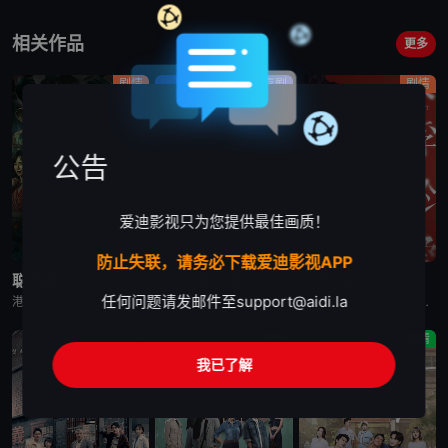
相关作品
更多
剧情
喜剧
剧情
公告
爱迪影视只为您提供最佳画质！
已完结
已完结
已完结
防止失联，请务必下载爱迪影视APP
聪明镇
欠你的那场婚礼
人浮于爱
任何问题请发邮件至
support@aidi.la
港台剧《聪明镇》又名：富江,Junji Ito: Bloody Smart,聰明鎮，讲述了：一对母女来到以高升学率闻名的偏远小镇，却发现这里的学生们能够成就非凡，是因为背后藏有黑暗骇人的秘密。该剧改编
港台剧《欠你的那场婚礼》又名：Dogman,欠妳的那場婚禮，讲述了：曾经凭一张帅脸与音乐才华风靡乐坛的「马子狗乐团」主唱周可杰（张孝全 饰），如今成了自我感觉良好、却再也写不出歌的落魄中年，更与妻子陈
台湾剧《人浮于爱》改编自侯文咏的同名小说，故事围绕“爱情”主题，因为爱煽动着剧中主角与无数的恋人们，不惜冒着溺毙的危险，前仆后继，只为跳进湍急的河水里，谈一场载浮载沉的爱情。
惊悚
剧情
剧情
我已了解