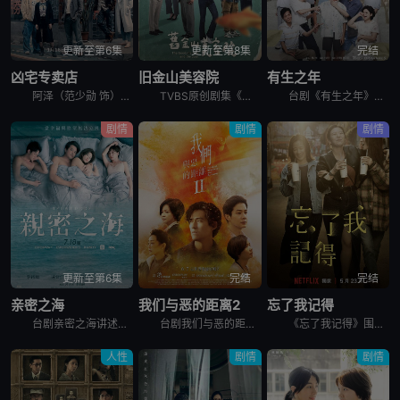
更新至第6集
更新至第8集
完结
凶宅专卖店
旧金山美容院
有生之年
阿泽（范少勋 饰）为了筹措妹妹欣爱的换心手术费，决心卖掉自住二十年的凶宅，却意外加入专门买卖凶宅的“义胜房屋”。办公室寒酸，头顶日光灯闪个不停，同事也各有怪癖：抽烟抖脚又沉迷手游的勇仁、消息灵通的
TVBS原创剧集《旧金山美容院》由刘品言、连晨翔、章广辰 领衔主演！王牌制作人戴天易与金奖编剧杜政哲联手，以生活、人性、商战为故事主轴，是一部重于刻画剧本对白及角色心境的写实类型剧，势必将在视觉与
台剧《有生之年》讲述离家多年落魄的高嘉岳（吴慷仁 饰）感情、事业双双卡关，与世界告别前他回家探望家人，却因为高家人各自遭遇各种难题而产生羁绊的故事。
剧情
剧情
剧情
更新至第6集
完结
完结
亲密之海
我们与恶的距离2
忘了我记得
台剧亲密之海讲述的是：2003年，陈汉荣校园邂逅初恋，从此关于李宪宏，他无役不与。十年过去他守候依旧。李宪宏却告别过去，不但悄悄转移事业中心，满腹胸怀也不如往昔;与公司总经理晓雯长期婚外情，更为情
台剧我们与恶的距离2的故事从一场超市纵火案展开，24岁的嫌犯造成五死十二伤的惨剧，这案件成为施⾏国民法官制度后，首个可能判处死刑的案例。大火也烧出了六个家庭交织的命运，时有错过又彼此牵扯，他们背负
《忘了我记得》围绕着已婚女性程乐乐（谢盈萱饰）展开，她一边做脱口秀演员，一边兼职便利店员工。在平淡无奇的生活中，乐乐对未来充满希望和梦想，但却接连遭遇挑战。除了与丈夫张凯（霍建华饰）之间的婚姻危机
人性
剧情
剧情