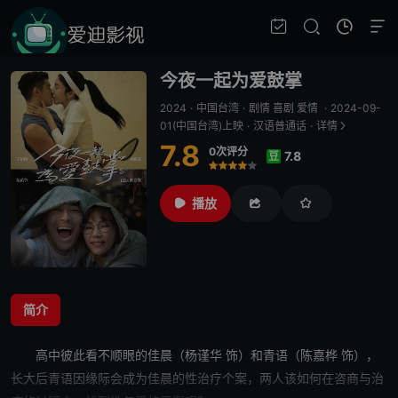
今夜一起为爱鼓掌
2024
·
中国台湾
·
剧情 喜剧 爱情
·
2024-09-
01(中国台湾)上映
·
汉语普通话
·
详情
7.8
0次评分
7.8
豆
很差
较差
还行
推荐
力荐
播放
简介
高中彼此看不顺眼的佳晨（杨谨华 饰）和青语（陈嘉桦 饰），
长大后青语因缘际会成为佳晨的性治疗个案，两人该如何在咨商与治