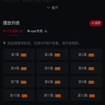
疗的过程中，找到性与爱的平衡呢？
美丽奔放型的佳晨，是一名具有护理、心理双证
展开

照的性治疗师。热爱运动的佳晨，也勇于性的探索，但熟稔性爱技巧
的她，仍在情场受挫。佳晨和旧爱王纪华外型登对、性格合拍，却因
播放列表
排序
性事卡关，王纪华某日更无预警人间蒸发 。
VIP线路
app专用
森林系风格的图书馆员青语，有外人羡
12
12
慕的理想家庭和工作，却无法跟老公阿哲做爱。青语想找人倾诉，但
因运维费用较高，仅限VIP用户观看，请升级观影。
她的图书馆好同事们自身难保，各自情感关系岌岌可危。
青语因缘际会成为佳晨的个
第1集
第2集
第3集
VIP
VIP
VIP
案，在佳晨协助青语解开性问题的过程中，陆续有早泄菜市场扛坝
子、未成年、SM直播主、老年女同志⋯⋯等个案找佳晨协助，其中
还有固定电话咨询的神秘男子Z。
第4集
第5集
第6集
VIP
VIP
VIP
当青语逐渐勇于面对自我，和阿哲揭开过往伤疤，
两人关系也来到临界点。而曾让佳晨伤心的王...
第7集
第8集
第9集
VIP
VIP
VIP
第10集
第11集
第12集
VIP
VIP
VIP