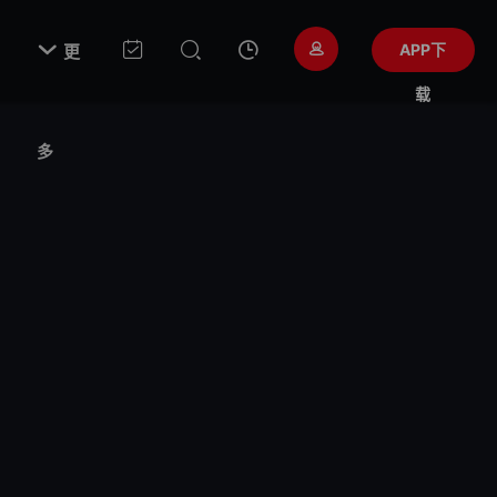

APP下
更
载
多