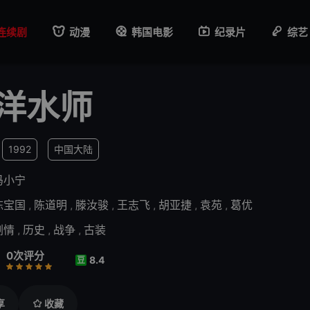
连续剧
动漫
韩国电影
纪录片
综艺
洋水师
1992
中国大陆
冯小宁
陈宝国
,
陈道明
,
滕汝骏
,
王志飞
,
胡亚捷
,
袁苑
,
葛优
剧情
,
历史
,
战争
,
古装
0次评分
8.4
豆
差
还行
推荐
力荐
享
收藏