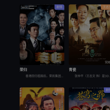
剧情
王志
完结
完
荣归
青瓷
香港回归祖国后，荣凯集团总裁李国凯（郑少秋 饰）得以和在北京的胞兄李国荣（焦晃 饰）团聚。由于之前一直生活在不同的社会制度下，世界观、人生观不同，哥俩不久产生了摩擦。亚洲金融危机暴发后，李国凯的事
张仲平（王志文 饰）是3D拍卖公司老总，他派外甥徐艺（杜江 饰）带50
剧情
剧