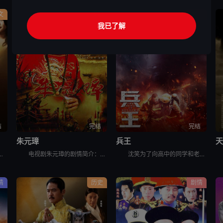
文
传记
剧情
我已了解
结
完结
完结
朱元璋
兵王
万现金找胜利大厦开发商左达（汪俊 饰），以换取该大厦拍卖推荐函，嗜赌成性的左达与徐艺赌输赢，最终以自己跳楼自杀收场，而省下50
电视剧朱元璋的剧情简介：元朝末年，天下大乱。朱元璋自幼父母双亡，沦为乞丐，后又遁入空门。他走投无路，参加了义军，从此南征北战，一步步走上了中国历史的舞台。朱元璋心思缜密，把徐达、汤和等一批将才笼络
沈笑为了向高中的同学和老师证明这个世界上除了上大学外，还有更多证明自己价值的机会和岗位，报名参了军，成为了北港市消防部队的一名消防战士。在部队里，沈笑是一个训练成绩和调皮捣蛋同时冒尖的“刺头兵”，
情
历史
剧情