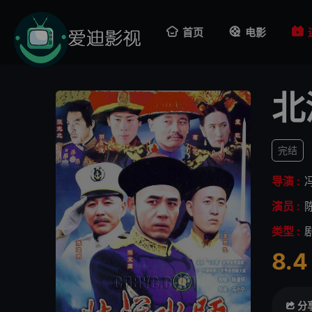
首页
电影
北
完结
导演 :
演员 :
类型 :
8.4
很差
较
分