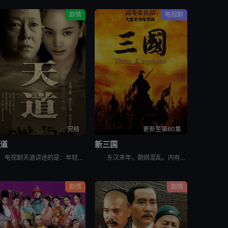
剧情
电视剧
完结
更新至第60集
天道
新三国
电视剧天道讲述的是：年轻的女警官芮小丹（左小青 饰）通过朋友结识了商界怪才丁元英（王志文 饰），并受托在古城照料丁元英的生活。丁元英异于常人的性格和让人瞠目结舌的才华深深吸引着芮小丹。借由对音乐的
东汉末年，朝纲混乱。内有董卓（吕晓禾 饰）巨奸权倾朝野，专横跋扈；外有黄巾军起义，撼动社稷。时有曹操（陈建斌 饰）韬光养晦，欲为国除害。逃出京城后，曹操与各地诸侯袁绍、刘备（于和伟 饰）、孙坚等二
剧情
剧情