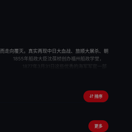
而走向覆灭。真实再现中日大血战、旅顺大屠杀、朝
臣沈葆桢创办福州船政学堂，
1日这些优秀的海军军官一部
遣的军官也在英国留学，成为
他们
后来的对手。
50分马江海战爆发；1888年威震世
五艘……合计56艘，官兵4000多人。
排序
更多