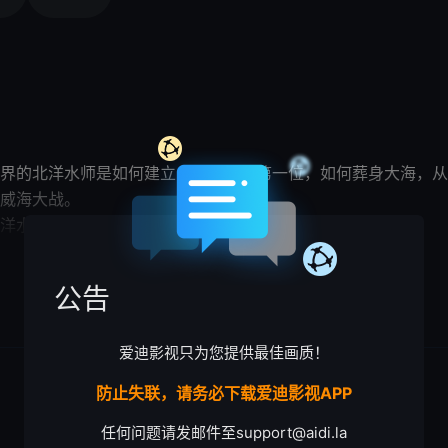
界的
北洋水师
是如何建立，成为亚洲第一位，如何葬身大海，从
、山东威海大战。 1855年船政大
洋水师
指挥官。 1877年3月3
重托。而明治维新后的日本抓紧购买和制造军舰加速发展海军派
展开

台湾并派兵登陆。 1884年8月23日13点
公告
两艘、巡洋舰八艘、炮舰六艘、鱼雷艇十六艘、练习舰
.
爱迪影视只为您提供最佳画质！
防止失联，请务必下载爱迪影视APP
任何问题请发邮件至
support@aidi.la