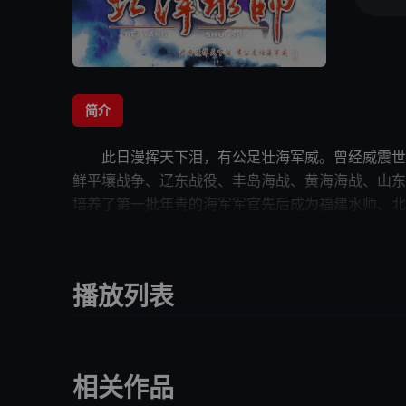
简介
此日漫挥天下泪，有公足壮海军威。曾经威震世
鲜平壤战争、辽东战役、丰岛海战、
黄海
海战
培养了第一批年青的海军军官先后成为福建水师、
北
分到英国海军学院留学，背负了国家给予
他们
的厚望
1874年日本借口硫球渔民被杀炮击
界的北洋海军正式成立，拥有大型铁甲舰
播放列表
1894年中日朝鲜战争爆发，7..
相关作品