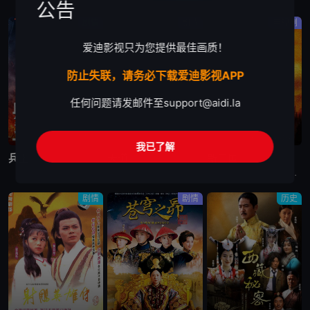
公告
剧情
剧情
电视剧
爱迪影视只为您提供最佳画质！
防止失联，请务必下载爱迪影视APP
任何问题请发邮件至
support@aidi.la
完结
完结
更新至第60集
我已了解
兵王
天道
新三国
沈笑为了向高中的同学和老师证明这个世界上除了上大学外，还有更多证明自己价值的机会和岗位，报名参了军，成为了北港市消防部队的一名消防战士。在部队里，沈笑是一个训练成绩和调皮捣蛋同时冒尖的“刺头兵”，
电视剧天道讲述的是：年轻的女警官芮小丹（左小青 饰）通过朋友结识了商界怪才丁元英（王志文 饰），并受托在古城照料丁元英的生活。丁元英异于常人的性格和让人瞠目结舌的才华深深吸引着芮小丹。借由对音乐的
东汉末年，朝纲混乱。内有董卓（吕晓禾 饰）巨奸权倾朝野，专横跋扈；外有黄巾军起义，撼动社稷。时有曹操（陈建斌 饰）韬光养晦，欲为国除害。逃出京城后，曹操与各地诸侯袁绍、刘备（于和伟 饰）、孙坚等二
剧情
剧情
历史