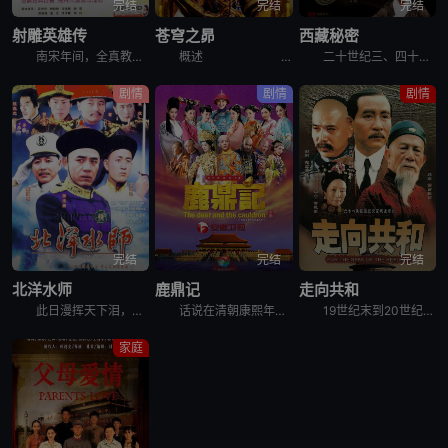
完结
完结
完结
射雕英雄传
苍穹之昴
西藏秘密
南宋年间，全真教道士丘处机与江南七怪武功不相上下，两方决定各培养一个徒弟，日后比武来决定双方武功高低。丘处机的徒弟是金国小王子杨康（苗侨伟 饰），江南七怪的徒弟则是自小随母亲在蒙古生活的郭靖（黄日
概述 &nbs
二十世纪三、四十年代的西藏是怎样的面貌？这部剧通过藏人说藏人的形式，力求真实还原那个时候西藏真实的风土人情和日常生活。借扎西顿珠这个人物，讲述了他为推翻西藏农奴制度的传奇一生。 &n
剧情
剧情
剧情
完结
完结
完结
北洋水师
鹿鼎记
走向共和
此日漫挥天下泪，有公足壮海军威。曾经威震世界的北洋水师是如何建立，成为亚洲第一位，如何葬身大海，从而走向覆灭。真实再现中日大血战、旅顺大屠杀、朝鲜平壤战争、辽东战役、丰岛海战、黄海海战、山东威海大
话说在清朝康熙年间，在喧嚣市井的闹市区，生活着油嘴滑舌、机灵刁钻的妓女之子韦小宝（韩栋 饰）。他偶然以小太监的身份入宫，在神秘公公海大富手下饱受摧残，之后结识了以“小玄子”之名和他比武的当今皇帝康
19世纪末到20世纪初，这当中的二三十年说短不短说长也不长。对于中国，则是风云变化的几十年。在这当中，中国自二次鸦片战争后，又经历了洋务运动、甲午战争、戊戌变法、辛亥革命、二次革命等。其中，中国结
家庭