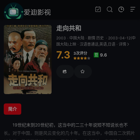
走向共和
2003
·
中国大陆
·
剧情 历史
·
2003-04-12(中
国大陆)上映
·
汉语普通话,英语,日语
·
详情
7.3
3次评分
9.6
豆
很差
较差
还行
推荐
力荐
简介
19世纪末到20世纪初，这当中的二三十年说短不短说长也不
长。对于中国，则是风云变化的几十年。在这当中，中国自二次鸦片