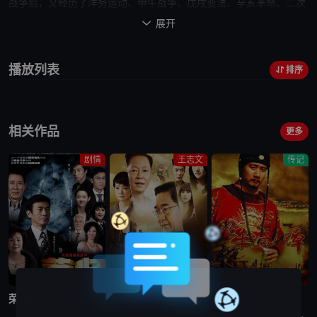
战争后，又经历了洋务运动、甲午战争、戊戌变法、辛亥革命、二次
革命等。其中，中国结束了清朝的统治，走向了民国；新思潮开始传
展开

来，旧制度渐渐走向衰退。千疮百孔的中国也正向着更光明的明天前
进着。 在这二三十
播放列表
排序
年的历史河流中，留下了许多亦正亦邪的人物，慈禧太后（吕中
饰）、李鸿章（王冰 饰）、袁世凯（孙淳 饰）、孙中山（马少骅
饰）等
他们
被记载在历史课本里，和中国的历史相挂钩。借由这部
相关作品
剧，让我们再回顾一下那个时代，那个风起云涌变化万千的时代。前
更多
路虽然艰辛，但我们也正一步步向前迈进。
剧情
王志文
传记
完结
完结
完结
荣归
青瓷
朱元璋
香港回归祖国后，荣凯集团总裁李国凯（郑少秋 饰）得以和在北京的胞兄李国荣（焦晃 饰）团聚。由于之前一直生活在不同的社会制度下，世界观、人生观不同，哥俩不久产生了摩擦。亚洲金融危机暴发后，李国凯的事
张仲平（王志文 饰）是3D拍卖公司老总，他派外甥徐艺（杜江 饰）带50万现金找胜利大厦开发商左达（汪俊 饰），以换取该大厦拍卖推荐函，嗜赌成性的左达与徐艺赌输赢，最终以自己跳楼自杀收场，而省下50
电视剧朱元璋的剧情简介：元朝末年，天下大乱。朱元璋自幼父母双亡，沦为乞丐，后又遁入空门。他走投无路，参加了义军，从此南征北战，一步步走上了中国历史的舞台。朱元璋心思缜密，把徐达、汤和等一批将才笼络