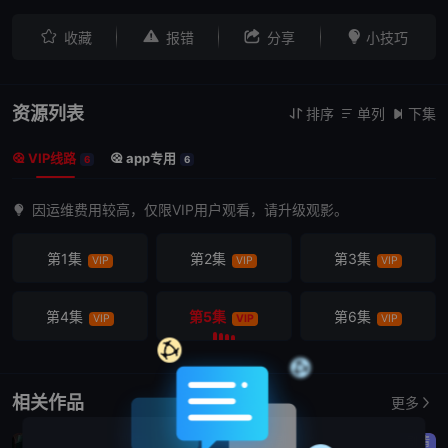




收藏
报错
分享
小技巧
资源列表
排序
单列
下集



VIP线路
app专用


6
6
因运维费用较高，仅限VIP用户观看，请升级观影。
第1集
第2集
第3集
VIP
VIP
VIP
第4集
第5集
第6集
VIP
VIP
VIP
相关作品
更多
剧情
喜剧
剧情