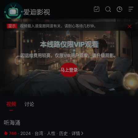
提示
不要轻易相信视频中的广告，谨防上当受骗!
提示
如果无法播放请重新刷新页面，或者切换线路。
提示
视频载入速度跟网速有关，请耐心等待几秒钟。
提示
不要轻易相信视频中的广告，谨防上当受骗!
本线路仅限VIP观看
因运维费用较高，仅限VIP用户观看，请升级观影。
马上登录
视频
讨论
听海涌
746
·
2024
·
台湾
·
人性
·
历史
·
详情

