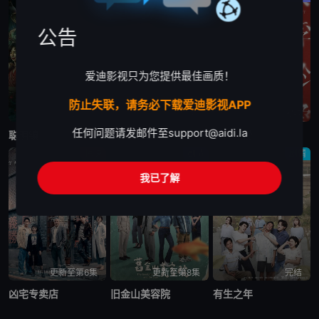
公告
爱迪影视只为您提供最佳画质！
防止失联，请务必下载爱迪影视APP
已完结
已完结
已完结
任何问题请发邮件至
support@aidi.la
聪明镇
欠你的那场婚礼
人浮于爱
惊悚
剧情
剧情
我已了解
更新至第6集
更新至第8集
完结
凶宅专卖店
旧金山美容院
有生之年