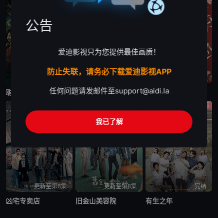
公告
爱迪影视只为您提供最佳画质！
防止失联，请务必下载爱迪影视APP
已完结
已完结
已完结
任何问题请发邮件至
support@aidi.la
聪明镇
欠你的那场婚礼
人浮于爱
惊悚
剧情
剧情
我已了解
更新至第6集
更新至第8集
完结
凶宅专卖店
旧金山美容院
有生之年