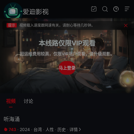
提示
不要轻易相信视频中的广告，谨防上当受骗!
提示
如果无法播放请重新刷新页面，或者切换线路。
提示
视频载入速度跟网速有关，请耐心等待几秒钟。
提示
不要轻易相信视频中的广告，谨防上当受骗!
本线路仅限VIP观看
因运维费用较高，仅限VIP用户观看，请升级观影。
马上登录
视频
讨论
听海涌
743
·
2024
·
台湾
·
人性
·
历史
·
详情

