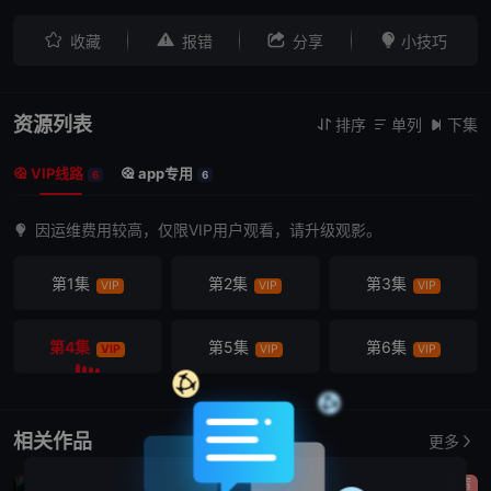




收藏
报错
分享
小技巧
资源列表
排序
单列
下集



VIP线路
app专用


6
6
因运维费用较高，仅限VIP用户观看，请升级观影。
第1集
第2集
第3集
VIP
VIP
VIP
第4集
第5集
第6集
VIP
VIP
VIP
相关作品
更多
剧情
喜剧
剧情