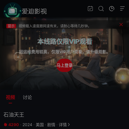
提示
不要轻易相信视频中的广告，谨防上当受骗!
提示
如果无法播放请重新刷新页面，或者切换线路。
提示
视频载入速度跟网速有关，请耐心等待几秒钟。
提示
不要轻易相信视频中的广告，谨防上当受骗!
本线路仅限VIP观看
因运维费用较高，仅限VIP用户观看，请升级观影。
马上登录
视频
讨论
石油天王
4290
·
2024
·
美国
·
剧情
·
详情

