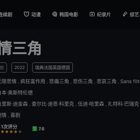
连续剧
动漫
韩国电影
纪录片
综艺
情三角
播放
2022
瑞典
法国
英国
德国
无限悲情
,
疯狂富作用
,
悲痛三角
,
悲伤三角
,
悲哀三角
,
Sans filt
鲁本·奥斯特伦德
哈里斯·迪金森
,
查尔比·迪恩·科里克
,
伍迪·哈里森
,
扎特科·巴瑞克
剧情
,
喜剧
1次评分
7.6
豆
行
推荐
力荐