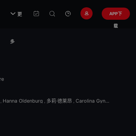

APP下
更
载
多
re
,
Hanna Oldenburg
,
多莉·德莱昂
,
Carolina Gynning
,
松妮·梅