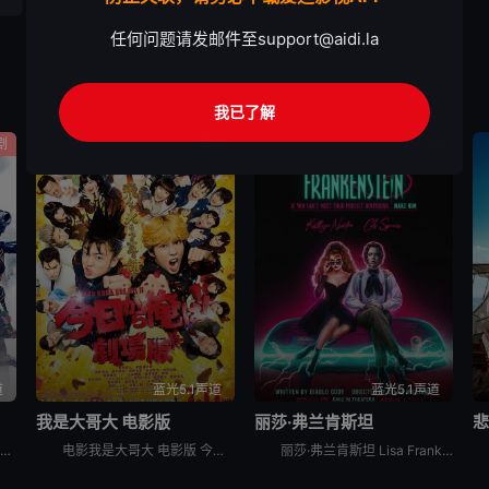
任何问题请发邮件至
support@aidi.la
我已了解
剧
喜剧
喜剧
道
蓝光5.1声道
蓝光5.1声道
我是大哥大 电影版
丽莎·弗兰肯斯坦
这是一个外星人和地球人混居的时代，在外星移民的压迫和统治下，流传百年的武士道精神已然没落，然而，在一片倾颓之势面前，依然有一群人默默的遵守着他们的准则和正义。家道中落的青年志村新八（菅田将晖 饰）
电影我是大哥大 电影版 今日から俺は！！劇場版讲述的是：三桥贵志以转校为契机，决定在新学校“嚣张”一把，从此做个不良少年。为了能在同学中获得存在感，他还特地去发廊弄了一头金色卷发。而和他转到同一所
丽莎·弗兰肯斯坦 Lisa Frankenstein是2024年美国喜剧,爱情,恐怖,奇幻电影。《丽莎·弗兰肯斯坦》设定在1989年，讲述一个不受欢迎的高中生在一个电闪雷鸣之夜意外复活了一具英俊的