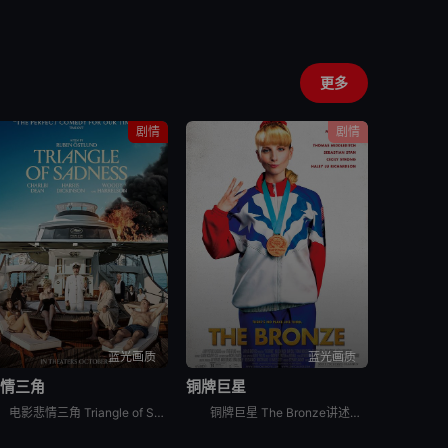
更多
剧情
剧情
蓝光画质
蓝光画质
悲情三角
铜牌巨星
电影悲情三角 Triangle of Sadness讲述的是：Carl和Yaya是一对很有影响力的模特夫妇。时装周结束后，他们受邀来到一艘游艇进行豪华的跨洋之旅，船员们都非常尽职地为度假者们服务。
铜牌巨星 The Bronze讲述的是：霍普（梅丽莎·劳奇 Melissa Rauch 饰）从小就立志成为一名体操运动员，在一场世界级的比赛中，霍普虽然脚踝受伤却依然忍痛完成了比赛动作并获得了铜牌