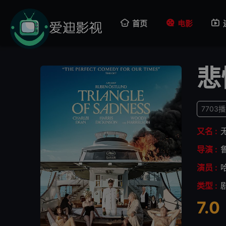
首页
电影
悲
7703
又名 :
导演 :
演员 :
类型 :
7.0
很差
较差
还