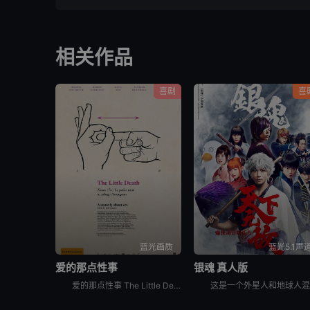
相关作品
喜剧
喜
蓝光画质
蓝光5.1声
爱的那点性事
银魂 真人版
爱的那点性事 The Little Death是一部关于爱情、性..欲、关系等多元素喜剧电影。影片充满了澳式幽默，把一个严重幻想症的女人，一堆面临困扰的夫妻等等一些角色巧妙地联系到一起。