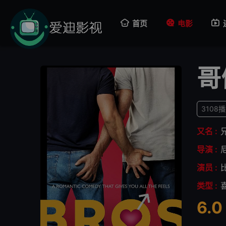
首页
电影
哥
3108
又名 :
导演 :
演员 :
类型 :
6.0
很差
较差
还