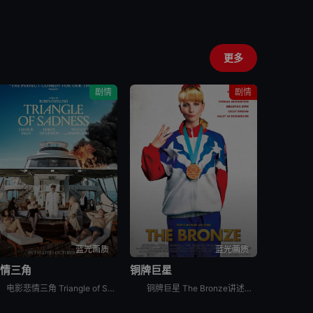
更多
剧情
剧情
蓝光画质
蓝光画质
悲情三角
铜牌巨星
电影悲情三角 Triangle of Sadness讲述的是：Carl和Yaya是一对很有影响力的模特夫妇。时装周结束后，他们受邀来到一艘游艇进行豪华的跨洋之旅，船员们都非常尽职地为度假者们服务。
铜牌巨星 The Bronze讲述的是：霍普（梅丽莎·劳奇 Melissa Rauch 饰）从小就立志成为一名体操运动员，在一场世界级的比赛中，霍普虽然脚踝受伤却依然忍痛完成了比赛动作并获得了铜牌