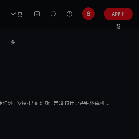

APP下
更
载
多
·麦迪逊
,
多特-玛丽·琼斯
,
吉姆·拉什
,
伊芙·林德利
,
莫妮卡·雷蒙德