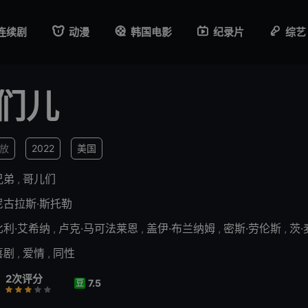
连续剧
动漫
韩国电影
纪录片
综艺
们儿
播放
2022
美国
兄弟
,
哥儿们
尼古拉斯·斯托勒
比利·艾希纳
,
卢克·马可法莱恩
,
盖伊·布兰纳姆
,
密斯·劳伦斯
,
茨
喜剧
,
爱情
,
同性
2次评分
7.5
豆
行
推荐
力荐