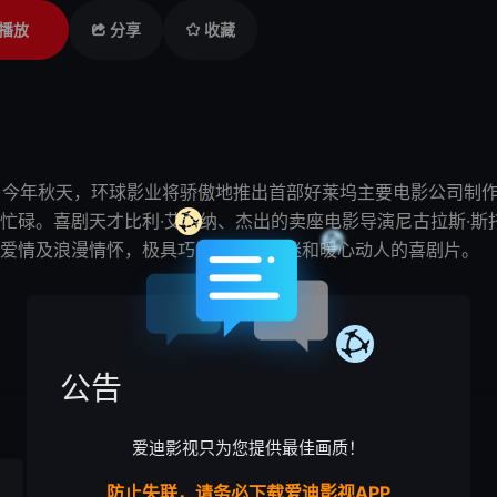
播放
分享
收藏
电影。今年秋天，环球影业将骄傲地推出首部
好莱坞
主要电影公司制
忙碌。喜剧天才比利·艾希纳、杰出的卖座电影导演尼古拉斯·斯
爱情及浪漫情怀，极具巧思、心醉神迷和暖心动人的喜剧片。
公告
爱迪影视只为您提供最佳画质！
防止失联，请务必下载爱迪影视APP