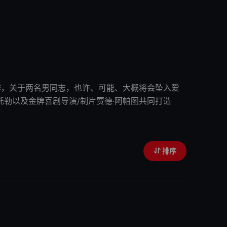
作，关于两名男同志，也许、可能、大概将会
坠入
爱
托勒以及金牌喜剧导演/制片贾德·阿帕图共同打造
排序