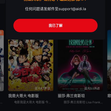
任何问题请发邮件至
support@aidi.la
我已了解
剧
喜剧
喜剧
道
蓝光5.1声道
蓝光5.1声道
我是大哥大 电影版
丽莎·弗兰肯斯坦
这是一个外星人和地球人混居的时代，在外星移民的压迫和统治下，流传百年的武士道精神已然没落，然而，在一片倾颓之势面前，依然有一群人默默的遵守着他们的准则和正义。家道中落的青年志村新八（菅田将晖 饰）
电影我是大哥大 电影版 今日から俺は！！劇場版讲述的是：三桥贵志以转校为契机，决定在新学校“嚣张”一把，从此做个不良少年。为了能在同学中获得存在感，他还特地去发廊弄了一头金色卷发。而和他转到同一所
丽莎·弗兰肯斯坦 Lisa Frankenstein是2024年美国喜剧,爱情,恐怖,奇幻电影。《丽莎·弗兰肯斯坦》设定在1989年，讲述一个不受欢迎的高中生在一个电闪雷鸣之夜意外复活了一具英俊的