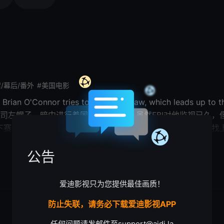
/幕后/番外
#美国电影
 Brian O'Connor tries to evade the law, which leads up
己的贸易公司左幌子，暗中进行着国际洗钱活动。虽然FBI对他监视
地下赛车，是当地飞车党的头目。为了获得他的犯罪证据，只好找
赖恩凭借出色的车技、和飞车党一起进行犯罪活动很快就赢得了卡特的
信任
展开

公告
 饰）闯进了布赖恩的生活，布赖恩不知不觉中爱上了梦妮卡。梦妮卡
爱迪影视只为您提供最佳画质！
防止失联，请务必下载爱迪影视APP
任何问题请发邮件至
support@aidi.la