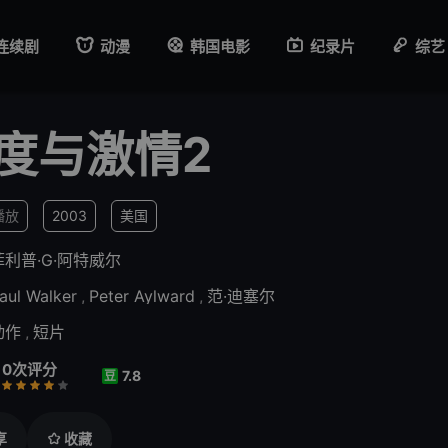
连续剧
动漫
韩国电影
纪录片
综艺
度与激情2
播放
2003
美国
菲利普·G·阿特威尔
aul Walker
,
Peter Aylward
,
范·迪塞尔
动作
,
短片
0次评分
7.8
豆
行
推荐
力荐
享
收藏