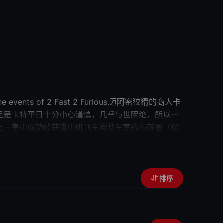
 to the events of 2 Fast 2 Furious.迈阿密狡猾的商人卡
已久，但是卡特平日十分小心谨慎，几乎与世隔绝，所以一
上一集中成功破获洛山矶飞车党劫车案的布赖恩（保
，并和他成了好朋友。同时，另一名同为飞车党
卧底
已经获得了不少卡特的犯罪证据，但是她和卡特之间的暧
排序