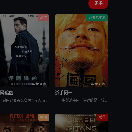
更多
动作
必看老电影
蓝光画质
蓝光画质
谍网追凶
杀手阿一
谍网追凶英文名为The Amateur，查理·海勒（拉米·马雷克 Rami Malek 饰）是美国中央情报局一名才华横溢但性格极其内向的密码破译员，在兰利总部的一间地下办公室工作。当他的妻子萨拉（
电影杀手阿一讲述的是：新宿歌舞伎町的民宿大厦——“流氓公寓”的山口组蜗居点。黑社会组织安生组的老大安生芳雄与情妇及一亿日圆现金失踪后，流氓公寓每天都有黑道人被杀。外界断定这是传说中的杀手“Ichi
剧情
动作