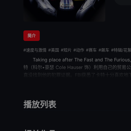
简介
#速度与激情
#美国
#短片
#动作
#赛车
#飙车
#特辑/花絮
Taking place after The Fast and The Furious,
特（科尔•豪瑟 Cole Hauser 饰）利用自
直没找到他的犯罪证据。FBI获悉了卡特十分喜欢
罗•沃克 Paul Walker 饰）重新出山。 布
的女警梦妮卡（伊娃•门德斯 Eva Mendes
昧关系却说不清道不明。
播放列表