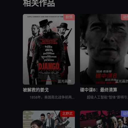
相关作品
剧情
动
蓝光画质
蓝光画
被解救的姜戈
碟中谍8：最终清算
1858年，美国南北战争前两年。德国赏金猎人金·舒尔茨（克里斯托弗·瓦尔兹 Christoph Waltz饰）从贩奴商人手中买下黑奴姜戈（杰米·福克斯 Jamie Foxx饰），让其重获自由。舒尔
超级人工智能“智体”即将引爆全球
北野武
动