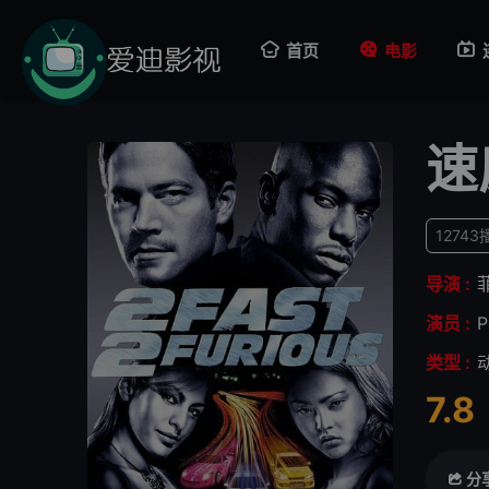
首页
电影
速
12743
导演 :
演员 :
P
类型 :
7.8
很差
较差
还
分