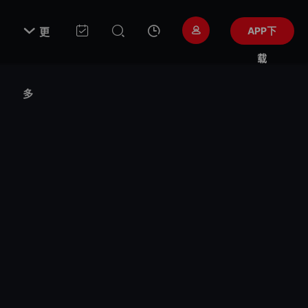

APP下
更
载
多