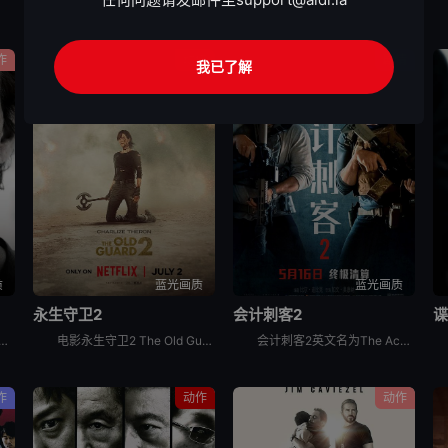
作
动作
剧情
我已了解
质
蓝光画质
蓝光画质
永生守卫2
会计刺客2
核弹危机，把世界推向毁灭边缘。而伊森·亨特（汤姆·克鲁斯 饰）和他的IMF小队在上次行动中遭遇重创，团队濒临分崩离析。虽然伊森已获得关闭“智体”的钥匙，但要彻底消灭
电影永生守卫2 The Old Guard 2讲述的是：安蒂（查理兹·塞隆 饰）与不死军团再度集结，展现前所未有的使命感，誓死保护全世界。布克（马提亚斯·修奈尔 饰）背叛后流亡在外，而琼（吴青芸
会计刺客2英文名为The Accountant 2，当一位老友遭到谋杀，只留下一条神秘讯息：“找到那个会计师”，克里斯蒂安·沃尔夫（本·阿弗莱克饰）不得已开始追查此案，并招来了战力惊人的弟弟布莱斯
作
动作
动作