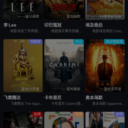
蓝光画质
蓝光画质
50周年纪念版
李 Lee
印巴冤狱
埃及艳后
电影讲述了传奇摄影记者李·米勒的故事。李·米勒原是一名时尚模特，后成为《Vogue》杂志的著名战地记者。影片通过凯特·温斯莱特饰演的李·米勒在晚年隐居于英国农舍的采访框架展开，深入探讨了她在二战期
根据真实事件改编，印度农民沙拉布吉特因为喝醉酒误闯印巴边界，被巴基斯坦游骑兵当做间谍以及恐怖分子进行逮捕，关押在巴基斯坦监狱将近20年，沙拉布吉特的姐姐花了大半辈子的时间试图营救弟弟，将他带回家乡
电影埃及艳后 Cleopatra讲述的是：52岁的凯撒（雷克斯•哈里森 Rex Harrison 饰）以罗马执行官的身份驾临埃及，为了解决王室姐弟争位的事端。皇姐克里奥佩特拉（伊丽莎白•泰勒 El
特朗普
传记
高分电影榜
蓝光5.1声道
蓝光画质
蓝光多声道
飞黄腾达
卡布里尼
奥本海默
飞黄腾达 The Apprentice是2024年美国传记电影。《学徒》深入探讨了美国的软肋。 它讲述了年轻的唐纳德·特朗普如何通过与有影响力的右翼律师和政治调解人罗伊·科恩达成的浮士德式交易登上
卡布里尼 Cabrini是2024年传记电影。《卡布里尼》改编自弗朗西斯卡·卡布里尼（克里斯蒂安娜·德朗娜 Cristiana Dell&#39;Anna 饰）争取平等与幸福的真实故事。18世纪末
奥本海默 Oppenheimer是2023年剧情,传记,历史电影。《奥本海默》讲述的是：当我们为权力金钱焦虑、兴奋与愤怒时，却根本想象不到“他们”在谈论着怎样更重要的事情。随着战争阴云笼罩世界上空
剧情
惊悚
剧情