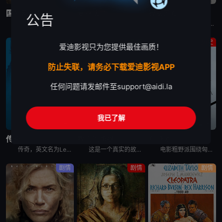
国际象棋女王
麦克法兰
猫鼠游戏
公告
《国际象棋女王》聚焦国际象棋最伟大的女棋手、史上最知名的天才棋手之一“小波尔加”Judit Polgar。彼时国际象棋界由男性统治，女性被认为不如男人，不被允许加入男性参加的锦标赛，“不具备理解象棋
电影《麦克法兰》讲述的是：能力卓著但作风粗暴的橄榄球队教练怀特（凯文·科斯特纳 Kevin Costner 是），因一次暴力事件而被所在高中开除，而他的“恶行”也使得其他高中对他关上了聘用的大门。
弗兰克（莱昂纳多·迪卡普里奥 Leonardo DiCaprio饰）是FBI有史以来年龄最小的通缉犯。他的犯罪手段神通广大，伪装身份的能力超乎常人，全美各地几乎都留下他的犯罪足迹。乔装医生、律师、
黑帮
剧情
历史
爱迪影视只为您提供最佳画质！
防止失联，请务必下载爱迪影视APP
任何问题请发邮件至
support@aidi.la
我已了解
蓝光画质
蓝光画质
蓝光画质
传奇
教宗的承继
粗野派
传奇，英文名为Legend，是2015年上映的英国传记电影。Tom Hardy一人分饰两角出演伦敦黑帮史上最叱咤风云的克雷兄弟，雷金纳德（Reginald Kray）和罗纳德（Ronald Kra
这是一个真实的故事，讲述了近 2000 年来最戏剧性的权力交接事件之一。主教贝尔格利奥（乔纳森·普雷斯饰演）对教会的发展方向感到十分失望，因此向教皇本笃（安东尼·霍普金斯饰演）申请在 2012 年
电影粗野派围绕匈牙利出生的犹太建筑师拉斯洛·托斯与妻子埃尔兹贝特展开。他们在二战后逃离欧洲，前往美国重启他们的事业，并见证了现代美国的诞生。然而他们的生活被一名神秘而富有的客户改变了。
剧情
剧情
剧情