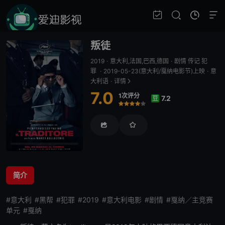
叛徒
2019
·
意大利,法国,巴西,德国
·
剧情 传记 犯
罪
·
2019-05-23(意大利/戛纳电影节)上映
·
意
大利语
·
详情
7.0
1次评分
7.2
豆
很差
较差
还行
推荐
力荐
简介
#意大利
#黑帮
#犯罪
#2019
#意大利电影
#剧情
#戛纳／主竞赛
单元
#戛纳