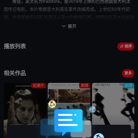
叛徒
，英文名为traditore，是2019年上映的巴西德国意大利法
国传记电影。本片根据意大利真实事件改编而成。上世纪80年代初
期，黑帮首脑多玛索·布西达从意大利移居巴西，然而远在意大利的自
己的哥哥与孩子却相继被黑帮团伙杀害。为了惩治凶手，他开始与意
展开

大利警方合作，在两方的不断努力下，多玛索·布西达不仅抓住了杀害
自己亲人的幕后黑手，并将意大利盘根错节的黑帮团伙连根拔起……
播放列表
排序
相关作品
更多
纪录片
剧情
剧情
蓝光画质
蓝光画质
蓝光画质