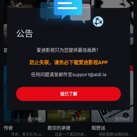
公告
蓝光画质
蓝光画质
蓝光画质
爱迪影视只为您提供最佳画质！
国际象棋女王
麦克法兰
猫鼠游戏
《国际象棋女王》聚焦国际象棋最伟大的女棋手、史上最知名的天才棋手之一“小波尔加”Judit Polgar。彼时国际象棋界由男性统治，女性被认为不如男人，不被允许加入男性参加的锦标赛，“不具备理解象棋
电影《麦克法兰》讲述的是：能力卓著但作风粗暴的橄榄球队教练怀特（凯文·科斯特纳 Kevin Costner 是），因一次暴力事件而被所在高中开除，而他的“恶行”也使得其他高中对他关上了聘用的大门。
弗兰克（莱昂纳多·迪卡普里奥 Leonardo DiCaprio饰）是FBI有史以来年龄最小的通缉犯。他的犯罪手段神通广大，伪装身份的能力超乎常人，全美各地几乎都留下他的犯罪足迹。乔装医生、律师、
防止失联，请务必下载爱迪影视APP
黑帮
剧情
历史
任何问题请发邮件至
support@aidi.la
我已了解
蓝光画质
蓝光画质
蓝光画质
传奇
教宗的承继
粗野派
传奇，英文名为Legend，是2015年上映的英国传记电影。Tom Hardy一人分饰两角出演伦敦黑帮史上最叱咤风云的克雷兄弟，雷金纳德（Reginald Kray）和罗纳德（Ronald Kra
这是一个真实的故事，讲述了近 2000 年来最戏剧性的权力交接事件之一。主教贝尔格利奥（乔纳森·普雷斯饰演）对教会的发展方向感到十分失望，因此向教皇本笃（安东尼·霍普金斯饰演）申请在 2012 年
电影粗野派围绕匈牙利出生的犹太建筑师拉斯洛·托斯与妻子埃尔兹贝特展开。他们在二战后逃离欧洲，前往美国重启他们的事业，并见证了现代美国的诞生。然而他们的生活被一名神秘而富有的客户改变了。