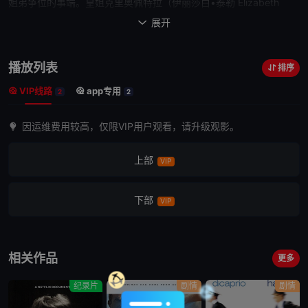
姐弟争位的事端。皇姐克里奥佩特拉（伊丽莎白•泰勒 Elizabeth
Taylor 饰）美艳绝伦，凭借自身的魅力和政治手腕，迅速让凯撒拜倒
展开

在她的石榴裙下，不但获得了对埃及的统治权，而且还以美貌征服了
罗马。克氏与凯撒完婚后，为其产下一子，深得凯撒喜欢，被立为继
播放列表
排序
承人。但此事引起了凯撒手下大将安东尼（理查德•伯顿 Richard
VIP线路
app专用
Burton 饰）与屋大维（罗迪•麦克道尔 Roddy McDowall 饰）的不
2
2
满。在凯撒遇刺驾崩
之后
，安东尼接掌了罗马的统治权，但他同样无
因运维费用较高，仅限VIP用户观看，请升级观影。
法抵挡克氏的绝世美貌。当安东尼彻底沉溺于暴风雨般爱情的时候，
身在罗马的屋大维已经吹响了夺权的号角……
上部
VIP
下部
VIP
相关作品
更多
纪录片
剧情
剧情