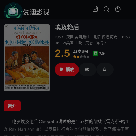
埃及艳后
1963
·
英国,美国,瑞士
·
剧情 传记 历史
·
1963-
06-12(美国)上映
·
英语
·
详情
2.5
41次评分
7.9
豆
很差
较差
还行
推荐
力荐
播放
简介
电影
埃及艳后
Cleopatra讲述的是：52岁的凯撒（雷克斯•哈里
森 Rex Harrison 饰）以罗马执行官的身份驾临埃及，为了解决王室