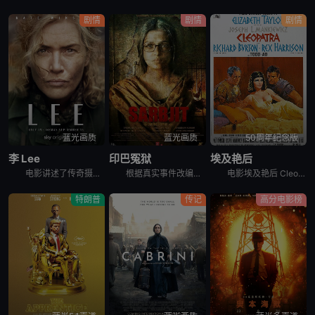
剧情
剧情
剧情
蓝光画质
蓝光画质
50周年纪念版
李 Lee
印巴冤狱
埃及艳后
电影讲述了传奇摄影记者李·米勒的故事。李·米勒原是一名时尚模特，后成为《Vogue》杂志的著名战地记者。影片通过凯特·温斯莱特饰演的李·米勒在晚年隐居于英国农舍的采访框架展开，深入探讨了她在二战期
根据真实事件改编，印度农民沙拉布吉特因为喝醉酒误闯印巴边界，被巴基斯坦游骑兵当做间谍以及恐怖分子进行逮捕，关押在巴基斯坦监狱将近20年，沙拉布吉特的姐姐花了大半辈子的时间试图营救弟弟，将他带回家乡
电影埃及艳后 Cleopatra讲述的是：52岁的凯撒（雷克斯•哈里森 Rex Harrison 饰）以罗马执行官的身份驾临埃及，为了解决王室姐弟争位的事端。皇姐克里奥佩特拉（伊丽莎白•泰勒 El
特朗普
传记
高分电影榜