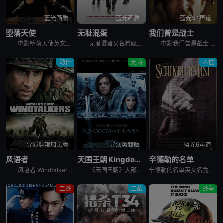
蓝光画质
蓝光画质
蓝光5.1声道
堕落天使
无耻混蛋
我们曾是战士
电影堕落天使英文名Seraphim Falls，讲述的是：南北战争爆发后，尼森扮演的南方军官卡弗，带着四个跟班走上了杀人之路，皮尔斯·布鲁斯南饰演的基甸则一路逃窜。双方的战斗从内华达州的洛基雪山开
无耻混蛋又名希魔撞正杀人狂,恶棍特工,无良杂种,无良杂军,戴罪立功,无良杂牌军,混蛋野战队，分五章进行。二战中德占法国，德军上校汉斯（克里斯托弗·瓦尔兹 Christoph Waltz 饰）号称“
电影我们曾是战士 We Were Soldiers根据越南战争中的真实战斗改编。1965年11月，越南战争升级至美军直接参与战争阶段。驻越美军人数不断上升。摩尔中校（梅尔吉布森 Mel Gibso
动作
史诗
人性
导演剪辑加长版
导演剪辑版
蓝光6声道
风语者
天国王朝 Kingdom of Heaven
辛德勒的名单
风语者 Windtalkers是一部以二战中的太平洋战争为背景题材的影片。风中的语言，在战争中，指的是传递着无数秘密的电波。每个风语者都背负着高级军事机密。本·亚齐(亚当·比奇 Adam Beac
《天国王朝》大部分角色基于历史人物而改编，哥伦比亚大学的Hamid Dabashi教授为该片的首席学术顾问。十二世纪的法国，青年铁匠贝里昂（奥兰多·布鲁姆 Orlando Bloom 饰）无意间知
辛德勒的名单英文名为Schindler's List，是1993年美国历史战争电影。德国投机商人辛德是个国社党即纳粹党党员。他好女色，会享受，是地方上有名的纳粹中坚分子。他善于利用与关系攫取最大的利润。在被占领的波兰，犾太人是最便宜的劳工。因此，辛德勒的工厂只使用犾太人。
二战
二战
战争