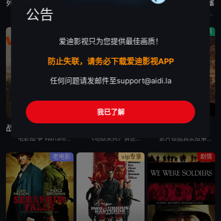
列宁格勒
东方
兵临城下之决战要塞
公告
1941年第二次世界大战肆虐时期，德国纳粹入侵苏联。在经历长达4个月的攻坚战无果后，希特勒决定用饥饿和围困的方式夺取列宁格勒。纳粹围城三年，尸横遍野的列宁格勒成为一座死亡之城。 &nbsp; &n
电影东方 De Oost讲述的是：一名年轻的荷兰士兵被部署在荷兰的印度尼西亚殖民地镇压二战后的独立运动，当他加入越来越无情的指挥官精英小队时，他发现自己在责任和良心之间左右为难。
故事发生在1941年的6月，布格河畔回荡着欢声笑语，就在一片歌舞升平之际，几架飞机飞过投下了炸弹，将一切摧毁殆尽，霎时间，河畔边成为了鲜血和火焰的海洋。德国人的入侵让位于华沙和莫斯科之间的布列斯特
剧情
战争
剧情
爱迪影视只为您提供最佳画质！
防止失联，请务必下载爱迪影视APP
任何问题请发邮件至
support@aidi.la
我已了解
蓝光画质
蓝光画质
蓝光画质
战·争
地狱尖兵
第九突击队
电影战·争 Warfare讲述的是：一支海豹突击队奉命在伊拉克设立哨站，执行监视任务期间，突然被敌军大举围攻。敌众我寡，在猛烈炮火攻击下，他们唯有死守哨站，等候援兵及装甲车抵达。然而同袍伤重垂危，
《地狱尖兵》讲述的是：在一名呼啸山庄战士的带领下，冲锋队面临着一项艰巨的任务:控制市中心的高楼大厦。坦克和装甲运兵车本应让任务变得轻松，但被大型迫击炮和无人机所掩盖的激烈抵抗却削弱了攻击的优势。战
影片根据真实故事改编，以苏联入侵阿富汗事件为背景。1987年到1989年期间，阿富汗战场异常惨烈。由于穆斯林的强烈抵抗，苏联在阿富汗损兵折将，死伤无数。 &nbsp; &nbsp; &nbsp;
老电影
vip专享
剧情