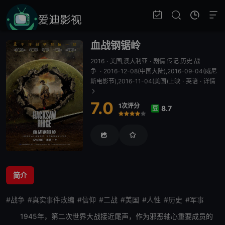
血战钢锯岭
2016
·
美国,澳大利亚
·
剧情 传记 历史 战
争
·
2016-12-08(中国大陆),2016-09-04(威尼
斯电影节),2016-11-04(美国)上映
·
英语
·
详情
7.0
1次评分
8.7
豆
很差
较差
还行
推荐
力荐
简介
#战争
#真实事件改编
#信仰
#二战
#美国
#人性
#历史
#军事
1945年，第二次世界大战接近尾声，作为邪恶轴心重要成员的