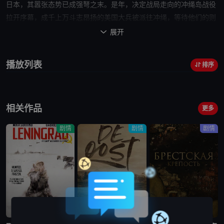
日本，其嚣张态势已成强弩之末。是年，决定战局走向的冲绳岛战役
拉开序幕，成千上万斗志昂扬的美国大兵被派往冲绳，等待
他们
的则
是敌军重兵防守、凶险异常的钢锯岭。在这群人中间，却有一个不愿
展开

拿起武器的军医。他名叫戴斯蒙德·道斯（安德鲁·加菲尔德 Andrew
Garfield 饰），来自美国的弗吉尼亚。太平洋爆发之际，瘦弱的戴斯
播放列表
排序
蒙德志愿成为救死扶伤的军医而应征入伍。可因童年和家庭的原因，
他始终不愿拿起枪支操练，为此宁愿背上拒服兵役的罪名被送上军事
法庭。几经周折，戴斯蒙德最终和战友来到了钢锯岭。枪林弹雨，转
相关作品
瞬之间无数人应声倒地。在信仰和信念的支持下，戴斯蒙德仅凭一己
更多
之力拯救了数十条濒死的生命……
血战钢锯岭
Hacksaw Ridge根据真
剧情
剧情
剧情
人真事改编。
蓝光画质
蓝光画质
蓝光画质