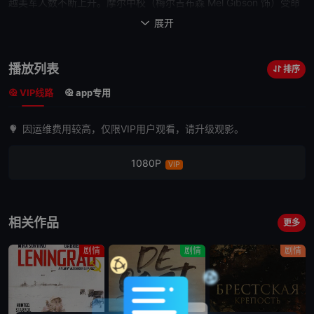
越美军人数不断上升。摩尔中校（梅尔吉布森 Mel Gibson 饰）受命
把一群新兵训练为真正的战士，部队中同时涌入不少随军家属，军人
展开

们扮演着丈夫与战士的双重角色，温馨的气氛中掺杂着丝丝不安。为
了缓解单调的军旅生活，部队举办了大型晚会。出征的时刻到了，摩
播放列表
排序
尔在典礼上庄严承诺“带回每一名士兵”。摩尔与他的部队被空降在临
VIP线路
app专用
近柬埔寨的河谷地带，这里是北越军的重兵所在，人数弱势的美军陷
入了重重包围，伤亡惨重，最后在火炮、直升机的辅助下战局开始僵
因运维费用较高，仅限VIP用户观看，请升级观影。
持。第二天，战斗推进到山丘但仍然无法突破包围，摩尔寻求空军帮
助，由于双方距离过近，美军的汽油弹炸伤了部分地面部队。摄影记
1080P
VIP
者乔（Barry Pepper 饰）记录下了战斗中一幕幕残酷的画面。第三
天，美军正准备进行决定性的近身战斗，这时空...
相关作品
更多
剧情
剧情
剧情