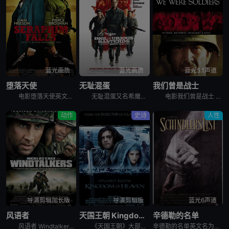
蓝光画质
蓝光画质
蓝光5.1声道
堕落天使
无耻混蛋
我们曾是战士
电影堕落天使英文名Seraphim Falls，讲述的是：南北战争爆发后，尼森扮演的南方军官卡弗，带着四个跟班走上了杀人之路，皮尔斯·布鲁斯南饰演的基甸则一路逃窜。双方的战斗从内华达州的洛基雪山开
无耻混蛋又名希魔撞正杀人狂,恶棍特工,无良杂种,无良杂军,戴罪立功,无良杂牌军,混蛋野战队，分五章进行。二战中德占法国，德军上校汉斯（克里斯托弗·瓦尔兹 Christoph Waltz 饰）号称“
电影我们曾是战士 We Were Soldiers根据越南战争中的真实战斗改编。1965年11月，越南战争升级至美军直接参与战争阶段。驻越美军人数不断上升。摩尔中校（梅尔吉布森 Mel Gibso
动作
史诗
人性
导演剪辑加长版
导演剪辑版
蓝光6声道
风语者
天国王朝 Kingdom of Heaven
辛德勒的名单
风语者 Windtalkers是一部以二战中的太平洋战争为背景题材的影片。风中的语言，在战争中，指的是传递着无数秘密的电波。每个风语者都背负着高级军事机密。本·亚齐(亚当·比奇 Adam Beac
《天国王朝》大部分角色基于历史人物而改编，哥伦比亚大学的Hamid Dabashi教授为该片的首席学术顾问。十二世纪的法国，青年铁匠贝里昂（奥兰多·布鲁姆 Orlando Bloom 饰）无意间知
辛德勒的名单英文名为Schindler's List，是1993年美国历史战争电影。德国投机商人辛德是个国社党即纳粹党党员。他好女色，会享受，是地方上有名的纳粹中坚分子。他善于利用与关系攫取最大的利润。在被占领的波兰，犾太人是最便宜的劳工。因此，辛德勒的工厂只使用犾太人。