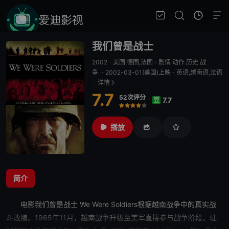
我们曾是战士
2002
·
美国,德国,法国
·
剧情 动作 历史 战
争
·
2002-03-01(美国)上映
·
英语,越南语,法语
·
详情
7.7
52次评分
7.7
豆
很差
较差
还行
推荐
力荐
播放
简介
电影
我们曾是战士
We Were Soldiers根据越南战争中的真实战
斗改编。1965年11月，越南战争升级至美军直接参与战争阶段。驻