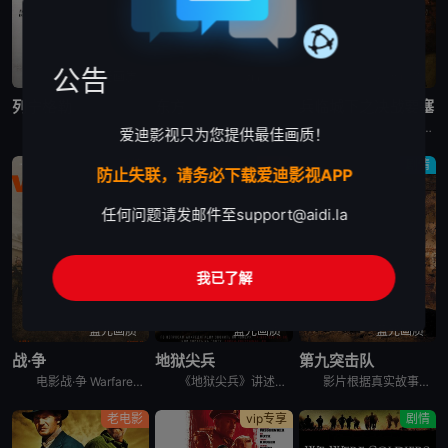
公告
蓝光画质
蓝光画质
蓝光画质
列宁格勒
东方
兵临城下之决战要塞
1941年第二次世界大战肆虐时期，德国纳粹入侵苏联。在经历长达4个月的攻坚战无果后，希特勒决定用饥饿和围困的方式夺取列宁格勒。纳粹围城三年，尸横遍野的列宁格勒成为一座死亡之城。 &nbsp; &n
电影东方 De Oost讲述的是：一名年轻的荷兰士兵被部署在荷兰的印度尼西亚殖民地镇压二战后的独立运动，当他加入越来越无情的指挥官精英小队时，他发现自己在责任和良心之间左右为难。
故事发生在1941年的6月，布格河畔回荡着欢声笑语，就在一片歌舞升平之际，几架飞机飞过投下了炸弹，将一切摧毁殆尽，霎时间，河畔边成为了鲜血和火焰的海洋。德国人的入侵让位于华沙和莫斯科之间的布列斯特
爱迪影视只为您提供最佳画质！
剧情
战争
剧情
防止失联，请务必下载爱迪影视APP
任何问题请发邮件至
support@aidi.la
我已了解
蓝光画质
蓝光画质
蓝光画质
战·争
地狱尖兵
第九突击队
电影战·争 Warfare讲述的是：一支海豹突击队奉命在伊拉克设立哨站，执行监视任务期间，突然被敌军大举围攻。敌众我寡，在猛烈炮火攻击下，他们唯有死守哨站，等候援兵及装甲车抵达。然而同袍伤重垂危，
《地狱尖兵》讲述的是：在一名呼啸山庄战士的带领下，冲锋队面临着一项艰巨的任务:控制市中心的高楼大厦。坦克和装甲运兵车本应让任务变得轻松，但被大型迫击炮和无人机所掩盖的激烈抵抗却削弱了攻击的优势。战
影片根据真实故事改编，以苏联入侵阿富汗事件为背景。1987年到1989年期间，阿富汗战场异常惨烈。由于穆斯林的强烈抵抗，苏联在阿富汗损兵折将，死伤无数。 &nbsp; &nbsp; &nbsp;
老电影
vip专享
剧情