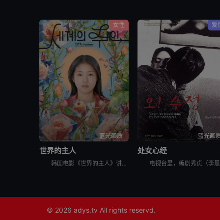
女性
爱
蓝光画质
蓝光画
世界的主人
处女心经
韩国电影《世界的主人》讲述了，珠仁17岁的时光，是热切投入青涩的恋爱，和好友打闹笑谈对性的好奇，替任职幼儿园校长的甩碌阿妈善后，闲时练跆拳道和做义工挥洒满身活力。某日，同学发起联署，反对出狱在即的
© 2026
adys.tv
All rights reservd.