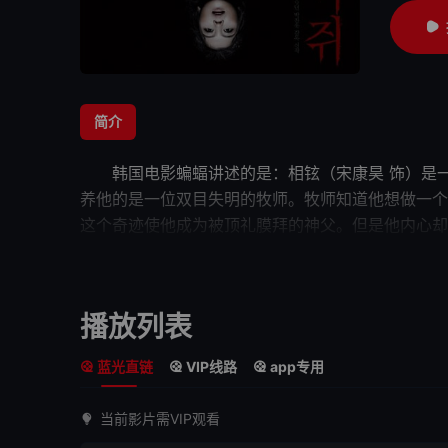
简介
韩国电影
蝙蝠
讲述的是：相铉（宋康昊 饰）是
养他的是一位双目失明的牧师。牧师知道他想做一个
这个
奇迹
使他成为被顶礼膜拜的神父。但是他内心却
发现患者是他童年的玩伴。在每周三的祈祷中，相铉
网，然而这段爱情却逐渐被
心魔
导入了地狱……
蝙蝠
播放列表
蓝光直链
VIP线路
app专用
当前影片需VIP观看