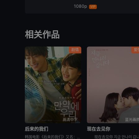
1080p
VIP
相关作品
剧情
爱
高清中字
蓝光画
后来的我们
现在去见你
韩国电影《后来的我们》又名：之后的我们(台),后来的我们韩国版,Once We Were Us,만약에 우리，讲述了：在开往家乡的客运上，恩浩（具教焕 饰）遇见了休学后下定决心要前往某处的正媛（文佳煐