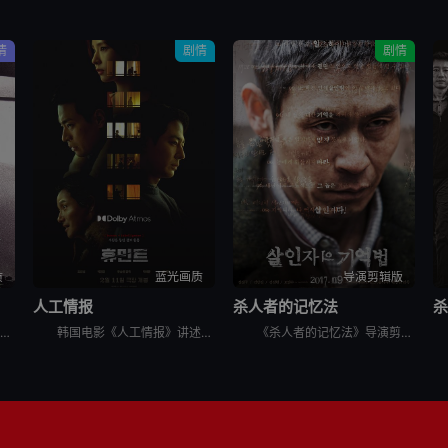
情
剧情
剧情
质
蓝光画质
导演剪辑版
人工情报
杀人者的记忆法
电视台里，编剧秀贞（李恩珠 饰）爱上了有妇之夫的制片永硕（文成根 饰）。永硕的独立电影需要投资，秀贞便与永硕来到了永硕朋友杰勋（韩明求 饰）的画廊。这位朋友却对秀贞很感兴趣，更希望秀贞能成为自己的
韩国电影《人工情报》讲述了，韩国国情院特工赵科长，奉命追查跨国犯罪集团，循着牺牲情报员的线索前往俄罗斯符拉迪沃斯托克，意外与朝鲜特工朴健狭路相逢。两人围绕核心情报源蔡善花展开博弈，却同时被各自国家
《杀人者的记忆法》导演剪辑版讲述的是：安静的医院内，一名半百老人正向警察供述他日记中的罪行。老人名叫金炳秀（薛景求 饰），童年时代的黑暗经历让他性格扭曲，当亲手杀死了禽兽父亲后，生活似乎朝着更好的