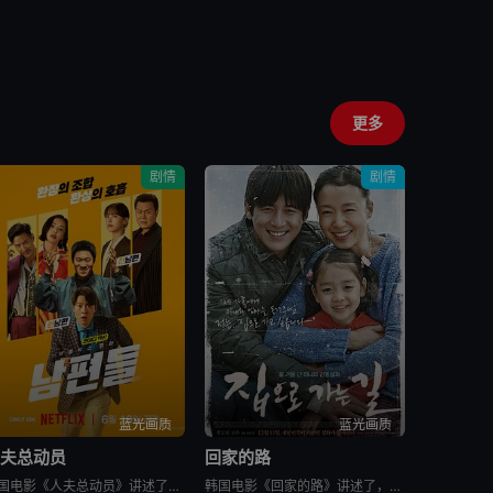
更多
剧情
剧情
蓝光画质
蓝光画质
人夫总动员
回家的路
韩国电影《人夫总动员》讲述了，资深缉毒警黄忠植被困多年的贩毒团伙突然反扑，前妻诗奈惨遭绑架，沦为犯罪组织要挟他的筹码。摆在他面前的，只有一条险路：和诗奈的现任丈夫李敏锡联手救人。李敏锡看似是文弱的兽医
韩国电影《回家的路》讲述了，金宗裴（高修 饰）和宋静妍（全度妍 饰）是一对平凡的夫妇，他们共同经营一家汽车修理店，并育有可爱的女儿慧琳。生活固然快乐，但是不免狂风暴雨的侵袭。宗裴曾给朋友秀载作担保，但