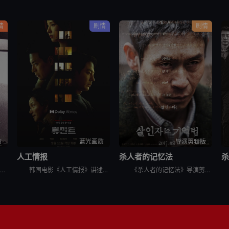
情
剧情
剧情
质
蓝光画质
导演剪辑版
人工情报
杀人者的记忆法
电视台里，编剧秀贞（李恩珠 饰）爱上了有妇之夫的制片永硕（文成根 饰）。永硕的独立电影需要投资，秀贞便与永硕来到了永硕朋友杰勋（韩明求 饰）的画廊。这位朋友却对秀贞很感兴趣，更希望秀贞能成为自己的
韩国电影《人工情报》讲述了，韩国国情院特工赵科长，奉命追查跨国犯罪集团，循着牺牲情报员的线索前往俄罗斯符拉迪沃斯托克，意外与朝鲜特工朴健狭路相逢。两人围绕核心情报源蔡善花展开博弈，却同时被各自国家
《杀人者的记忆法》导演剪辑版讲述的是：安静的医院内，一名半百老人正向警察供述他日记中的罪行。老人名叫金炳秀（薛景求 饰），童年时代的黑暗经历让他性格扭曲，当亲手杀死了禽兽父亲后，生活似乎朝着更好的