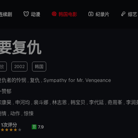
连续剧
动漫
韩国电影
纪录片
综艺
要复仇
播放
2002
韩国
复仇者的怜悯
,
复仇
,
Sympathy for Mr. Vengeance
朴赞郁
宋康昊
,
申河均
,
裴斗娜
,
林志恩
,
韩宝贝
,
李代延
,
奇周峯
,
李润
剧情
,
动作
,
惊悚
1次评分
7.9
豆
行
推荐
力荐