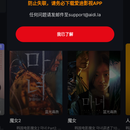
防止失联，请务必下载爱迪影视APP
任何问题请发邮件至
support@aidi.la
我已了解
情
动作
动作
质
蓝光画质
蓝光画质
魔女2
魔女
现在去见你 지금 만나러 갑니다，英文名为Be with You，是2018年上映的韩国剧情电影。本片根据市川拓司小说《相约在雨季》改编，苏志燮和孙艺珍主演，讲述男子(苏志燮饰)的妻子秀雅(孙艺珍
韩国电影魔女2 마녀 Part2. The Other One讲述了一名少女在某个巨型秘密实验室里醒来，她逃出实验室，偶然遇到努力从犯罪组织那里守护自己的家的庆熙。闯入庆熙家里的犯罪组织和少女冲突
韩国电影魔女 마녀讲述了10年前在一起奇怪的事故中独自生还的失忆少女子允，在一对老夫妇的抚养下长大。为了贴补家用，子允参加了某档电视节目，但让她没想到的是，就在节目播出后，开始有各种奇怪的人出现在