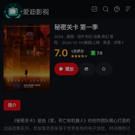
秘密关卡 第一季
2024
·
美国
·
动作 科幻 动画 奇幻 冒
险
·
2024-12-10(美国)上映
·
英语
·
详情
7.0
1次评分
7.6
豆
很差
较差
还行
推荐
力荐
播放
简介
《
秘密
关卡》是由《爱，死亡和机器人》的创作团队精心打造的
动画选集系列，其故事灵感来源于世界各地的电子游戏，时间横跨过