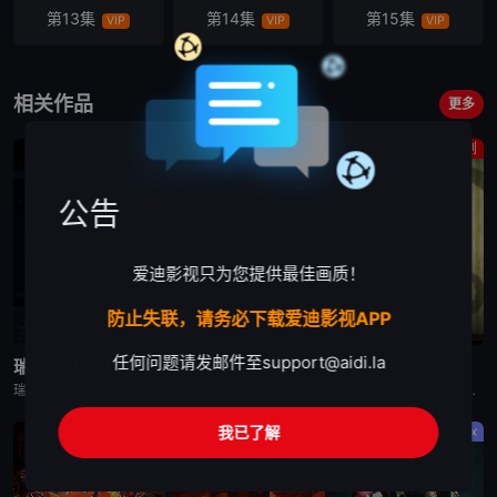
第13集
第14集
第15集
VIP
VIP
VIP
相关作品
更多
动画
动作
喜剧
公告
爱迪影视只为您提供最佳画质！
防止失联，请务必下载爱迪影视APP
已完结
完结
完结
任何问题请发邮件至
support@aidi.la
瑞克和莫蒂 第四季
星球大战：摩尔-暗影之王
闹鬼酒店 第一季
瑞克和莫蒂 第四季英文名为Rick and Morty Season 4，是2019美国科幻冒险动漫。Rick（瑞克）和Morty（莫蒂）讲述了地球C-137（S1-06之后转移到的时空N/A（可在S2-02Jerry寄托所中Rick填的表格中看到）之前的时空由于Rick的药水使除了Morty一家
动漫《星球大战：摩尔-暗影之王》设定在“克隆人战争”之后，帕尔帕廷皇帝的统治将要开始之时，摩尔计划在一颗未被帝国染指的星球重建他的犯罪组织，而他遇上了一个理想破灭的绝地学徒，或许正是他在复仇之路上
一位单亲妈妈带着两个小孩经营一间闹鬼的酒店，她的哥哥也是酒店里的鬼魂之一。
我已了解
剧情
动作
Netflix