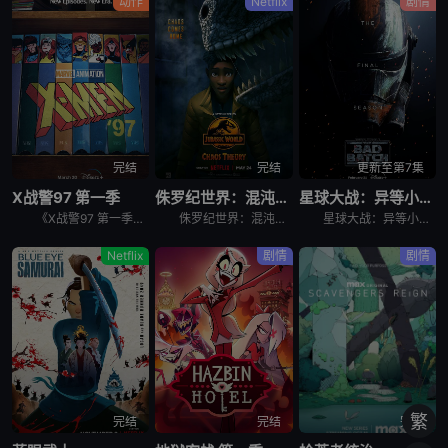
动作
Netflix
剧情
完结
完结
更新至第7集
X战警97 第一季
侏罗纪世界：混沌理论
星球大战：异等小队 第三季
《X战警97 第一季》是90年代X战警系列动画续集，万磁王领导X战警。在充满着仇恨和偏见的人类主宰的世界里，熟悉的X战警成员接连回归，全新角色即将加盟。
侏罗纪世界：混沌理论 Jurassic World: Chaos Theory是2024年美国动作,科幻,动画,家庭,冒险动漫。《侏罗纪世界：混沌理论》讲述的是：年轻的古生物学家达里厄斯·鲍曼在加
星球大战：异等小队 第三季 Star Wars: The Bad Batch Season 3是2024年剧情,动作,科幻,动画,奇幻,冒险剧集。《星球大战：异等小队 第三季》讲述的是：克隆人突击
Netflix
剧情
剧情
繁
完结
完结
完结