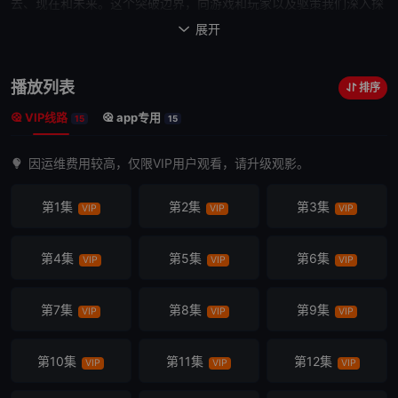
去、现在和未来。这个突破边界，向游戏和玩家以及驱策我们深入探
索、发现
秘密
、向着未知领域进发的不屈精神致敬的动画系列，将带
展开

你探索龙神、机器人起义及大胆的太空抢劫。
播放列表
排序
VIP线路
app专用
15
15
因运维费用较高，仅限VIP用户观看，请升级观影。
第1集
第2集
第3集
VIP
VIP
VIP
第4集
第5集
第6集
VIP
VIP
VIP
第7集
第8集
第9集
VIP
VIP
VIP
第10集
第11集
第12集
VIP
VIP
VIP