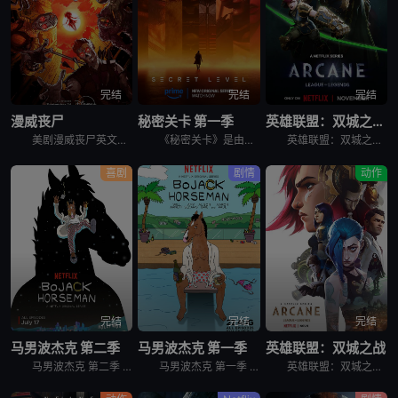
完结
完结
完结
漫威丧尸
秘密关卡 第一季
英雄联盟：双城之战 第二季
美剧漫威丧尸英文名为Marvel Zombies，讲述的是：丧尸病毒漫延，血腥与混乱笼罩。 &nbsp; &nbsp; &nbsp; &nbsp; &nbsp; &nbsp; &nbsp; &nb
《秘密关卡》是由《爱，死亡和机器人》的创作团队精心打造的动画选集系列，其故事灵感来源于世界各地的电子游戏，时间横跨过去、现在和未来。这个突破边界，向游戏和玩家以及驱策我们深入探索、发现秘密、向着未
英雄联盟：双城之战 第二季 Arcane Season 2是2024年剧情,动作,科幻,动画,奇幻,冒险剧集。黑暗梦魇，有增无减。务必认清，敌人的真面目……
喜剧
剧情
动作
完结
完结
完结
马男波杰克 第二季
马男波杰克 第一季
英雄联盟：双城之战
马男波杰克 第二季 BoJack Horseman Season 2的世界设定是普通人类和拟人化的动物共同生活在一起，除了外形，这些动物跟人类没什么不同。马男波杰克（威尔·阿奈特 Will Arn
马男波杰克 第一季 BoJack Horseman Season 1的世界设定是普通人类和拟人化的动物共同生活在一起，除了外形，这些动物跟人类没什么不同。马男波杰克（威尔·阿奈特 Will Arn
英雄联盟：双城之战 第一季 Arcane Season 1作为英雄联盟官方动画剧集，讲述的是在充满蒸汽朋克气息的乌托邦-皮尔特沃夫和由化学品驱动的地下城-祖安中，蔚和金克丝两姐妹，她们在一场激烈的