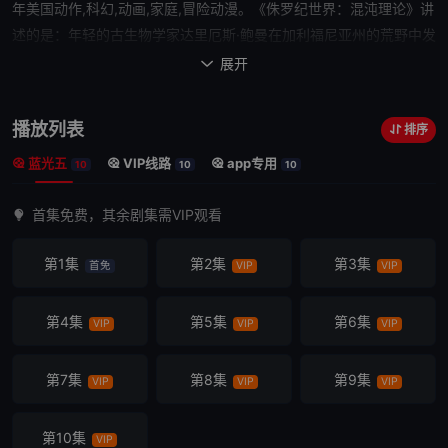
年美国动作,科幻,动画,家庭,冒险动漫。《
侏罗纪世界：混沌理论
》讲
述的是：年轻的古生物学家达里厄斯·鲍曼在加利福尼亚州的
荒野
中发
现了活恐龙。
展开

播放列表
排序
蓝光五
VIP线路
app专用
10
10
10
首集免费，其余剧集需VIP观看
第1集
第2集
第3集
首免
VIP
VIP
第4集
第5集
第6集
VIP
VIP
VIP
第7集
第8集
第9集
VIP
VIP
VIP
第10集
VIP