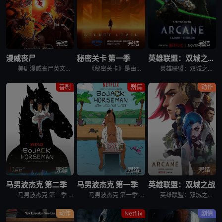
完结
完结
完结
漫威丧尸
秘密关卡 第一季
英雄联盟：双城之战 第二季
美剧漫威丧尸英文名为Marvel Zombies，讲述的是：丧尸病毒漫延，血腥与混乱笼罩。 &nbsp; &nbsp; &nbsp; &nbsp; &nbsp; &nbsp; &nbsp; &nb
《秘密关卡》是由《爱，死亡和机器人》的创作团队精心打造的动画选集系列，其故事灵感来源于世界各地的电子游戏，时间横跨过去、现在和未来。这个突破边界，向游戏和玩家以及驱策我们深入探索、发现秘密、向着未
英雄联盟：双城之战 第二季 Arcane Season 2是2024年剧情,动作,科幻,动画,奇幻,冒险剧集。黑暗梦魇，有增无减。务必认清，敌人的真面目……
喜剧
剧情
动作
完结
完结
完结
马男波杰克 第二季
马男波杰克 第一季
英雄联盟：双城之战
马男波杰克 第二季 BoJack Horseman Season 2的世界设定是普通人类和拟人化的动物共同生活在一起，除了外形，这些动物跟人类没什么不同。马男波杰克（威尔·阿奈特 Will Arn
马男波杰克 第一季 BoJack Horseman Season 1的世界设定是普通人类和拟人化的动物共同生活在一起，除了外形，这些动物跟人类没什么不同。马男波杰克（威尔·阿奈特 Will Arn
英雄联盟：双城之战 第一季 Arcane Season 1作为英雄联盟官方动画剧集，讲述的是在充满蒸汽朋克气息的乌托邦-皮尔特沃夫和由化学品驱动的地下城-祖安中，蔚和金克丝两姐妹，她们在一场激烈的
动作
Netflix
剧情