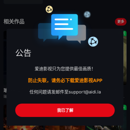
相关作品
更多
动画
动作
喜剧
公告
爱迪影视只为您提供最佳画质！
防止失联，请务必下载爱迪影视APP
已完结
完结
完结
瑞克和莫蒂 第四季
星球大战：摩尔-暗影之王
闹鬼酒店 第一季
任何问题请发邮件至
support@aidi.la
瑞克和莫蒂 第四季英文名为Rick and Morty Season 4，是2019美国科幻冒险动漫。Rick（瑞克）和Morty（莫蒂）讲述了地球C-137（S1-06之后转移到的时空N/A（可在S2-02Jerry寄托所中Rick填的表格中看到）之前的时空由于Rick的药水使除了Morty一家
动漫《星球大战：摩尔-暗影之王》设定在“克隆人战争”之后，帕尔帕廷皇帝的统治将要开始之时，摩尔计划在一颗未被帝国染指的星球重建他的犯罪组织，而他遇上了一个理想破灭的绝地学徒，或许正是他在复仇之路上
一位单亲妈妈带着两个小孩经营一间闹鬼的酒店，她的哥哥也是酒店里的鬼魂之一。
剧情
动作
Netflix
我已了解