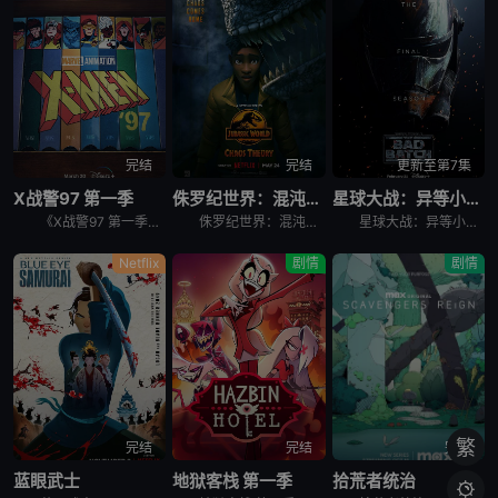
完结
完结
更新至第7集
X战警97 第一季
侏罗纪世界：混沌理论
星球大战：异等小队 第三季
《X战警97 第一季》是90年代X战警系列动画续集，万磁王领导X战警。在充满着仇恨和偏见的人类主宰的世界里，熟悉的X战警成员接连回归，全新角色即将加盟。
侏罗纪世界：混沌理论 Jurassic World: Chaos Theory是2024年美国动作,科幻,动画,家庭,冒险动漫。《侏罗纪世界：混沌理论》讲述的是：年轻的古生物学家达里厄斯·鲍曼在加
星球大战：异等小队 第三季 Star Wars: The Bad Batch Season 3是2024年剧情,动作,科幻,动画,奇幻,冒险剧集。《星球大战：异等小队 第三季》讲述的是：克隆人突击
Netflix
剧情
剧情
繁
完结
完结
完结
蓝眼武士
地狱客栈 第一季
拾荒者统治
