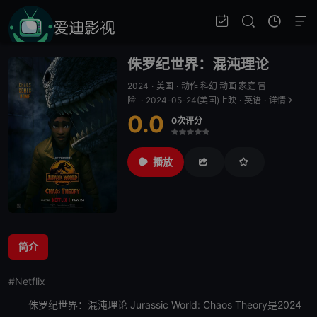
侏罗纪世界：混沌理论
2024
·
美国
·
动作 科幻 动画 家庭 冒
险
·
2024-05-24(美国)上映
·
英语
·
详情
0.0
0次评分
很差
较差
还行
推荐
力荐
播放
简介
#Netflix
侏罗纪世界：混沌理论
Jurassic World: Chaos Theory是2024