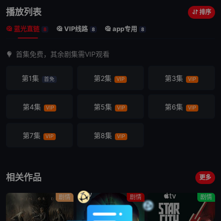
播放列表
排序
蓝光直链
VIP线路
app专用
8
8
8
首集免费，其余剧集需VIP观看
第1集
第2集
第3集
首免
VIP
VIP
第4集
第5集
第6集
VIP
VIP
VIP
第7集
第8集
VIP
VIP
相关作品
更多
剧情
剧情
剧情