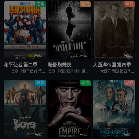
喜剧
剧情
剧情
已完结
已完结
完结
和平使者 第二季
暗影蜘蛛侠
大西洋帝国 第四季
美剧《和平使者 第二季》英文名为：Peacemaker Season 2。和平使者的正义联盟面试似乎不太顺利，同时他和朋友们面对着天眼局的威胁，必须比以往更加团结。
美剧《暗影蜘蛛侠》讲述了，私家侦探本·莱利接下了几个看似简单的案子…结果却被黑帮、怪物和一个神秘的蛇蝎美人卷入一张阴谋之网，使他不得不再度面对自己曾经的身份：纽约唯一的超级英雄&quot;蜘蛛&quo
大西洋帝国 第四季英文名为Boardwalk Empire Season 4，在第三季播出三集后，《大西洋帝国 Boardwalk Empire》得到了HBO台新季即第四季的预订。 &nbsp;
剧情
剧情
动作
完结
完结
完结