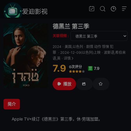
德黑兰 第三季
关联视频 :
2024
·
美国,以色列
·
剧情 动作 惊悚 犯
罪
·
2024-12-09(以色列)上映
·
波斯语,希伯来
语,英
·
详情
7.9
0次评分
7.9
豆
很差
较差
还行
推荐
力荐
播放
简介
Apple TV+续订《
德黑兰
》第三季，休·劳瑞加盟。