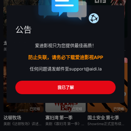
公告
更新至第7集
更新至第4集
已完结
龙之家族 第三季
末日地堡 第三季
星城
爱迪影视只为您提供最佳画质！
美剧《龙之家族 第三季》，铁王座面前，绝无怜悯。
美剧《末日地堡 第三季》又名：羊毛战记,羊毛记,Silo Season 3，讲述了：当下，Juliette Nichols在被迫接受“净化”后幸存下来，但记忆却已丧失，而地堡正从叛乱中恢复，并面临着新
美剧《星城》为太空竞赛题材剧《为全人类》的衍生剧，是同一设定下的全新篇章。《星城》将我们带回太空竞赛另类历史重述的关键时刻——苏联成为首个实现载人登月的国家。但这次，我们将从铁幕后方探索这个故事，展现
防止失联，请务必下载爱迪影视APP
剧情
剧情
剧情
任何问题请发邮件至
support@aidi.la
我已了解
已完结
已完结
已完结
达顿牧场
寡妇湾 第一季
国土安全 第七季
美剧《达顿牧场》讲述了，抛开《黄石》时期经历的阴影，Beth和Rip努力共筑未来，但他们遭遇了残酷的新现实，以及一家不择手段、只为保住自己帝国的无情敌对牧场。在南得克萨斯州，血脉之深远胜于一切，宽恕转
美剧《寡妇湾 第一季》讲述了，新英格兰外海40英里处的寡妇湾，终年被迷雾笼罩。这里流传着百年前的海难传说，所有出海的渔民葬身深海，只留下满岛寡妇与一道血色诅咒。新任市长汤姆·洛夫蒂斯决心振兴衰败的小镇
Showtime正式宣布续订《国土安全》第7季。