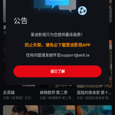
公告
更新至第4集
更新至第5集
更新至第2集
直到T恤干透
一次元的扦插
杀手妈咪
日剧《直到T恤干透》又名：直到T恤干了为止(台),T恤晾干为止,T恤渐干,Until the T-Shirt Dries,Ｔシャツが乾くまで，讲述了：40岁的杂志编辑咲子（苍井优 饰）原本深信自己拥有
日剧《一次元的扦插》又名：一次元的紫阳花,Labyrinth of Hortensia and the Minotaur,一次元の挿し木，讲述了：遗传学研究室的博士生七濑悠（山田凉介 饰）一直无法走出
日剧《杀手妈咪》又名：主妇杀手,有夫之妇杀手,Married Woman Killer,A Bona Fide Killer,유부녀 킬러，讲述了：改编自同名漫画。35岁的俞宝娜过着相夫教子的普通生活
爱迪影视只为您提供最佳画质！
悬疑
剧情
剧情
防止失联，请务必下载爱迪影视APP
任何问题请发邮件至
support@aidi.la
我已了解
已完结
更新至第1集
已完结
反英雄
麻辣教师 第二季
孤独的美食家 第十一季
日剧《反英雄》又名：ANTI HERO,アンチヒーロー，讲述了：本剧超越了“律政电视剧”的框架，通过长谷川博己饰演的反英雄，向观众传达“正义到底是什么?”“被认为是世上的恶，真的是坏事吗?”，以快速的
日剧《麻辣教师 第二季》又名：GTO 2,GTO 続編，讲述了：故事背景设定在由大型企业出资设立的私立诚进学园。在这个推崇数字化管理、师生评价透明化的“令和教育现场”，52岁的鬼塚英吉将出任班主任。面
日剧《孤独的美食家 第十一季》又名：孤独のグルメ Season11，讲述了：《孤独的美食家》 第11季宣布回归，定档4月3日开播。这也是继2022年10月第10季播出以来，该系列时隔三年半再次推出新一
喜剧
剧情
科幻