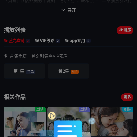
了夙愿已久的地面波电视剧主演机会。可就在此时，一个消息突然传
入井冈耳中 —— 某周刊杂志告知她，将刊登这位王牌演员F的“婚外
展开

情丑闻”。 该报道的
撰稿人是平田奏（川口春奈 饰），她正是那本曾将无数艺人的丑闻曝
播放列表
排序
光在阳光下的《周刊文潮》记者。
蓝光直链
VIP线路
app专用
距离杂志发售，仅剩72小时。
2
2
2
围绕丑闻是否刊登，事务所与周刊杂志之间的
首集免费，其余剧集需VIP观看
激烈较量正式拉开序幕。
而隐藏在丑闻背后的新事实，正将
他们
一步步拖向演艺圈更深的
第1集
第2集
首免
VIP
黑暗之中 —— 因某
人的一己之私而扭曲的事实、以及接连浮出水面的全新真相。
在艺人丑闻的背后，那些暗
流涌动的图谋，究竟会将她们引向何方？
相关作品
更多
剧情
剧情
剧情