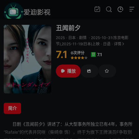
丑闻前夕
2025
·
日本
·
剧情
·
2025-10-31(东京电影
节),2025-11-19(日本)上映
·
日语
·
详情
7.1
0次评分
7.1
豆
很差
较差
还行
推荐
力荐
播放
简介
日剧《
丑闻前夕
》讲述了：从大型事务所独立已有4年，事务所
“Rafale”的代表井冈咲（柴崎幸 饰），终于为旗下王牌演员F争取到