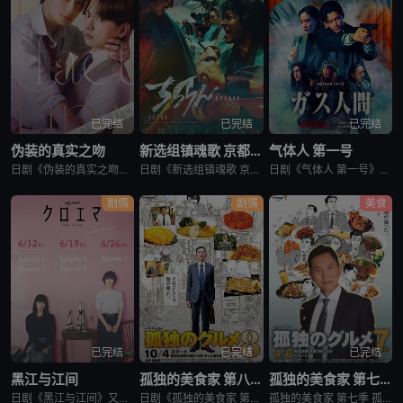
已完结
已完结
已完结
伪装的真实之吻
新选组镇魂歌 京都决战篇
气体人 第一号
日剧《伪装的真实之吻》又名：Fake Fact Lips,フェイクファクトリップス，讲述了：四谷良与志藤全自高中时代起便是竞争对手，如今又成为营业部同期。同样优秀的两人，从成绩、运动到情人节巧克力数量
日剧《新选组镇魂歌 京都决战篇》又名：ちるらん 新撰組鎮魂歌 配信ドラマ,ちるらん 新撰組鎮魂歌 京都決戦篇，讲述了：幕末的江户，终日打架斗殴、被称作“刺头”的土方岁三，与近藤勇、山南敬助、冲田总司等
日剧《气体人 第一号》又名：气体人第一号,气体人 第1号,气体人,Human Vapor,ガス人間，讲述了：冈本贤治（小栗旬 饰）是一位停职中的刑警，受命追查造成一连串离奇命案的罪魁祸首。一切始于一位
剧情
剧情
美食
已完结
已完结
已完结
黑江与江间
孤独的美食家 第八季
孤独的美食家 第七季
日剧《黑江与江间》又名：黑江间,克洛伊与艾玛,克洛伊玛,克萝埃艾玛,クロエマ，讲述了：故事围绕着同时失去工作、恋人和住所的30岁女性艾玛展开。她在落魄之际偶遇神秘资产家克洛伊，两人随即在后者的豪宅中开
日剧《孤独的美食家 第八季》将围绕“勿忘初心”，挑战甜点特辑和美食剪辑等全新的主题，一定会让你大吃一惊。另外，那些藏在名不见经传的街头巷尾的美食也不容错过。备受瞩目的第一集将从那个热闹的地方启程。前所
孤独的美食家 第七季 孤独のグルメ Season7是2018上映的剧情日剧。2012年1月，深夜开始悄悄播放的“孤独的美食家”终于迎来第7季了！众所周知，上季season 6从大阪的味道开始播出，但这次season 7重返初心，并开始与市井中不为人知的奇妙美食相遇。在“孤独的