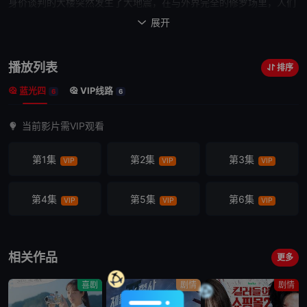
身价
谈判的大楼突然发生了大地震，在与外界完全的修罗场里，人们
为了生存展开相互践踏且毫无仁慈的拼死斗争。由全宇盛导演编导，
展开

《
魔女
》摄影导演金英浩参与润色，《D.P.》制作公司制作，预计今
年下半年播出。
播放列表
排序
蓝光四
VIP线路
6
6
当前影片需VIP观看
第1集
第2集
第3集
VIP
VIP
VIP
第4集
第5集
第6集
VIP
VIP
VIP
相关作品
更多
喜剧
剧情
剧情