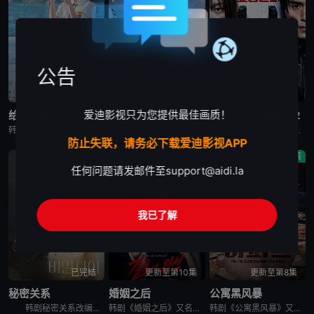
公告
更新至第8集
更新至第2集
更新至第6集
爱迪影视只为您提供最佳画质！
给你梦想
财阀X刑警 第二季
杀人者的购物中心2
韩剧《给你梦想》又名：Dream For You,그대에게 드림，讲述了：该剧是一部浪漫喜剧，讲述了连一个梦想都无所畏惧的十几岁，被现实挡住而受挫的二十几岁，像变成那样的大人的三十几岁的记者李载与一个
韩剧《财阀X刑警 第二季》又名：재벌X형사 2,재벌X형사2,财阀X刑警 2,财阀X刑警2,Flex x Cop2,纨绔子弟(韩国版),재벌X형사 시즌2，讲述了：财阀富三代警察陈利手（安普贤 饰）华
韩剧《杀人者的购物中心2》又名：A Shop for Killers S2,A Shop for Killers Season 2,킬러들의 쇼핑몰2，讲述了：购物中心即将重新开张！郑进湾（李栋旭 饰
防止失联，请务必下载爱迪影视APP
剧情
剧情
剧情
任何问题请发邮件至
support@aidi.la
我已了解
已完结
更新至第10集
更新至第8集
秘密关系
婚姻之后
公寓黑风暴
韩剧秘密关系改编自同名漫画。多温聪明机灵、足智多谋，努力摆脱贫困。但他的吝啬行为却惹恼了同事成贤，成贤讨厌他。在与自己贫困的父母发生冲突后，多温突然与成贤的关系越来越亲密，同时也在平衡着对前任导师
韩剧《婚姻之后》又名：婚姻的完成,The Husband,The Fulfillment of Marriage,결혼의 완성，讲述了：神经外科权威姜泰柱（南宫珉 饰）因为老婆高世允（李雪 饰）在提出
韩剧《公寓黑风暴》又名：公寓,The Apartment Job,아파트，讲述了：曾经的帮派老大急需现金，于是和有志成为律师的同伴合作，打算窃取住宅社区的储备基金，却意外揭开深藏的腐败真相。