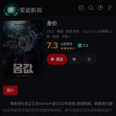
身价
2022
·
韩国
·
剧情 惊悚
·
2022-10-28(韩国)上
映
·
韩语
·
详情
7.3
0次评分
7.3
豆
很差
较差
还行
推荐
力荐
播放
简介
韩剧
身价
몸값又名Ransom是2022年剧情,惊悚韩剧。韩剧
身价
翻
拍自李聪贤导演的同名短篇惊悚电影。原作讲述在因为各种理由进行