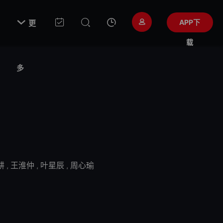

APP下
更
载
多
耕
,
王淮仲
,
叶星辰
,
周心瑜