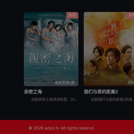
剧情
剧
更新至第6集
完
亲密之海
我们与恶的距离2
台剧亲密之海讲述的是：2003年，陈汉荣校园邂逅初恋，从此关于李宪宏，他无役不与。十年过去他守候依旧。李宪宏却告别过去，不但悄悄转移事业中心，满腹胸怀也不如往昔;与公司总经理晓雯长期婚外情，更为情
台剧我们与恶的距离2的故事从一场超市纵火案展开，24岁的嫌犯造成五死十二伤的惨剧，这案件成
© 2026
adys.tv
All rights reservd.