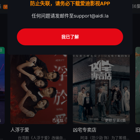
防止失联，请务必下载爱迪影视APP
集
第4集
第5集
第6
VIP
VIP
VIP
任何问题请发邮件至
support@aidi.la
我已了解
剧
剧情
惊悚
结
已完结
更新至第6集
人浮于爱
凶宅专卖店
港台剧《欠你的那场婚礼》又名：Dogman,欠妳的那場婚禮，讲述了：曾经凭一张帅脸与音乐才华风靡乐坛的「马子狗乐团」主唱周可杰（张孝全 饰），如今成了自我感觉良好、却再也写不出歌的落魄中年，更与妻子陈
台湾剧《人浮于爱》改编自侯文咏的同名小说，故事围绕“爱情”主题，因为爱煽动着剧中主角与无数的恋人们，不惜冒着溺毙的危险，前仆后继，只为跳进湍急的河水里，谈一场载浮载沉的爱情。
阿泽（范少勋 饰）为了筹措妹妹欣爱的换心手术费，决心卖掉自住二十年的凶宅，却意外加入专门买卖凶宅的“义胜房屋”。办公室寒酸，头顶日光灯闪个不停，同事也各有怪癖：抽烟抖脚又沉迷手游的勇仁、消息灵通的