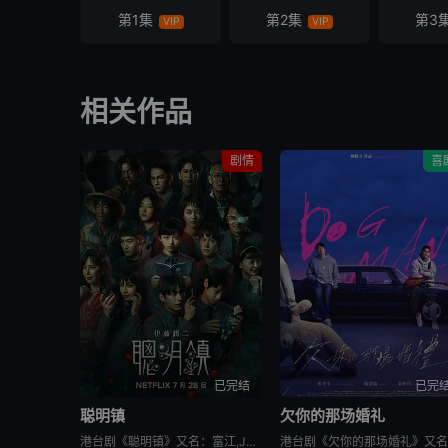
第1集
第2集
第3
VIP
VIP
相关作品
剧情
喜
已完结
已完
聪明镇
欠你的那场婚礼
港台剧《聪明镇》又名：富江,Junji Ito: Bloody Smart,聰明鎮，讲述了：一对母女来到以高升学率闻名的偏远小镇，却发现这里的学生们能够成就非凡，是因为背后藏有黑暗骇人的秘密。该剧改编