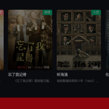
情
剧情
人性
结
完结
完结
忘了我记得
听海涌
为施⾏国民法官制度后，首个可能判处死刑的案例。大火也烧出了六个家庭交织的命运，时有错过又彼此牵扯，他们背负
《忘了我记得》围绕着已婚女性程乐乐（谢盈萱饰）展开，她一边做脱口秀演员，一边兼职便利店员工。在平淡无奇的生活中，乐乐对未来充满希望和梦想，但却接连遭遇挑战。除了与丈夫张凯（霍建华饰）之间的婚姻危机
该剧集描绘昭和17年（1942）， 日本从殖民地台湾大量征召台籍青年，替日军监看战争中捕获的盟军战俘；这些台籍战俘监视员们，卷入了一场冷血屠杀，被盟军检察官指控犯下「虐待战俘」的罪行。有些人因此再也没