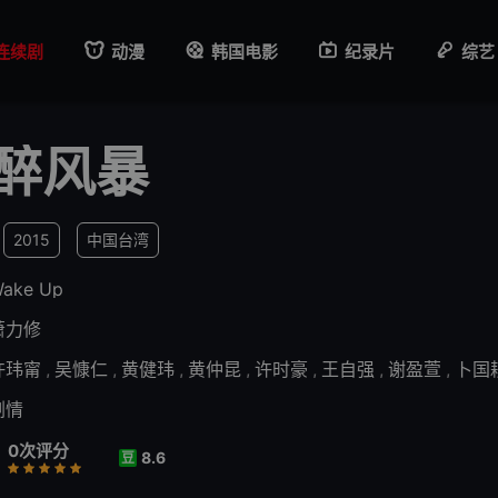
连续剧
动漫
韩国电影
纪录片
综艺
醉风暴
2015
中国台湾
ake Up
萧力修
许玮甯
,
吴慷仁
,
黄健玮
,
黄仲昆
,
许时豪
,
王自强
,
谢盈萱
,
卜国
剧情
0次评分
8.6
豆
行
推荐
力荐