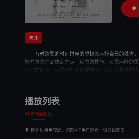
简介
有时清醒的时刻拼命的想找些麻醉自己的处方，被
醉并发恶性高热症夺走了病患的性命，负责麻醉的萧
计划的卸责，就在真相即将浮现时，和手术相关的人
些不为人知的过去，是潜藏在心中不愿提起的
秘密
…
播放列表
VIP线路
6
因运维费用较高，仅限VIP用户观看，请升级观影。