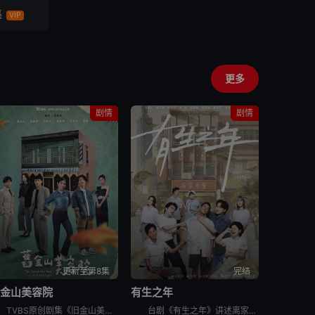
集
VIP
更多
剧情
剧情
更新至第8集
完结
旧金山美容院
有生之年
TVBS原创剧集《旧金山美容院》由刘品言、连晨翔、章广辰 领衔主演！王牌制作人戴天易与金奖编剧杜政哲联手，以生活、人性、商战为故事主轴，是一部重于刻画剧本对白及角色心境的写实类型剧，势必将在视觉与
台剧《有生之年》讲述离家多年落魄的高嘉岳（吴慷仁 饰）感情、事业双双卡关，与世界告别前他回家探望家人，却因为高家人各自遭遇各种难题而产生羁绊的故事。