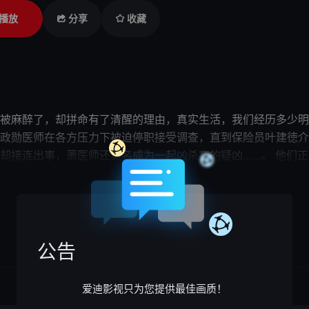
播放
分享
收藏
麻醉了，却拼命有了清醒的理由，真实生活，我们经历多少明明
政勋医师在各方压力下被迫停职接受调查，直到保险员叶建徳介
却接连出事，萧医师还莫名成为一起凶杀案的疑凶……。
他们
正
而自认为清醒的自己，又何时能从昏迷中醒过来……。
展开

公告
爱迪影视只为您提供最佳画质！