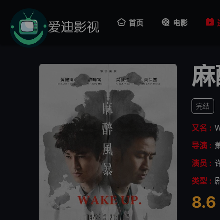
首页
电影
麻
完结
又名 :
W
导演 :
演员 :
类型 :
8.6
很差
较差
还