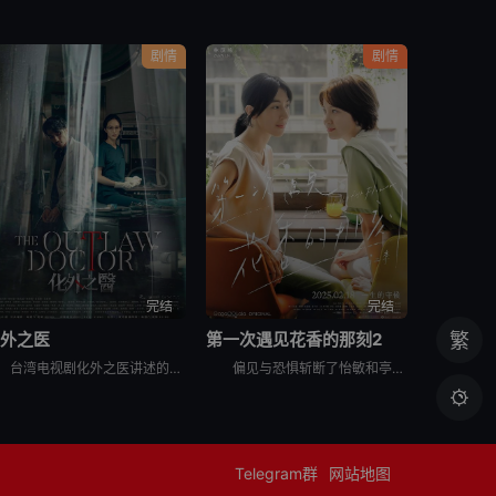
剧情
剧情
完结
完结
化外之医
第一次遇见花香的那刻2
繁
台湾电视剧化外之医讲述的是：隐身在台打黑工的外籍医师范文宁（连炳发 饰）在一场气爆意外中，与神经外科女医师郑琬平（张钧甯 饰）携手救治病患，却也因此卷入医疗争议被迫逃亡，面对黑白势力的进逼，他们从
偏见与恐惧斩断了怡敏和亭亭的高中恋情，成年后再次重逢，她们的爱情故事能否迎来幸福结局？天桥后分开的一年，怡敏（林辰唏 饰）和亭亭（程予希 饰）各自展开了新的人生。怡敏结束和仁修（李易 饰）的婚姻，

Telegram群
网站地图