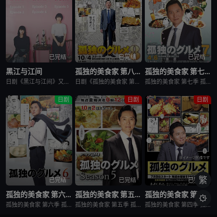
已完结
已完结
已完结
黑江与江间
孤独的美食家 第八季
孤独的美食家 第七季
日剧《黑江与江间》又名：黑江间,克洛伊与艾玛,克洛伊玛,克萝埃艾玛,クロエマ，讲述了：故事围绕着同时失去工作、恋人和住所的30岁女性艾玛展开。她在落魄之际偶遇神秘资产家克洛伊，两人随即在后者的豪宅中开
日剧《孤独的美食家 第八季》将围绕“勿忘初心”，挑战甜点特辑和美食剪辑等全新的主题，一定会让你大吃一惊。另外，那些藏在名不见经传的街头巷尾的美食也不容错过。备受瞩目的第一集将从那个热闹的地方启程。前所
孤独的美食家 第七季 孤独のグルメ Season7是2018上映的剧情日剧。2012年1月，深夜开始悄悄播放的“孤独的美食家”终于迎来第7季了！众所周知，上季season 6从大阪的味道开始播出，但这次season 7重返初心，并开始与市井中不为人知的奇妙美食相遇。在“孤独的
日剧
日剧
日剧
繁
已完结
已完结
已完结
孤独的美食家 第六季
孤独的美食家 第五季
孤独的美食家 第四季

孤独的美食家 第六季 孤独のグルメ Season6是2017剧情日剧。由久住昌之创作、谷口治郎作画，从1994年到1996年在扶桑社《月刊PANJA》杂志上连载的漫画。 讲述的是一名个人经营进口杂货商店的男子井之头五郎，在工作间隙前往餐馆当中吃饭的场景的故事。
孤独的美食家 第五季 孤独のグルメ Season5是2015剧情日剧。松重丰饰演的主人公井之头五郎，借工作之便在出差地周边的美食店驻足，自由享用想吃的美食并度过自在时光。《孤独的美食家 第五季》就是这样的一档美食纪录片。 五郎叔的食相实在是太诱人
孤独的美食家 第四季 孤独のグルメ Season4是2014剧情日剧。美食漫画《孤独的美食家》在改编真人日剧后大受欢迎，现在日剧《孤独的美食家4》宣布将从7月9日起在东京电视台播出，主人公井之头五郎继续由演员松重丰饰演。