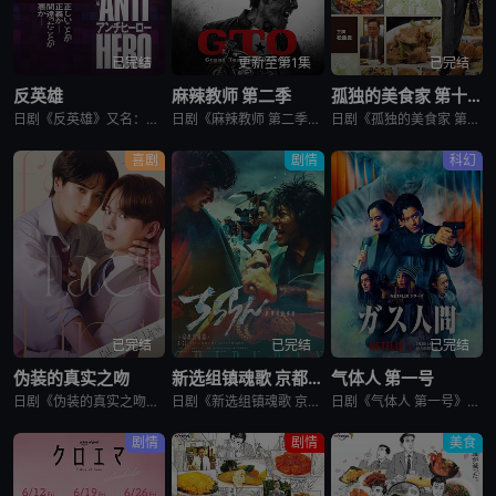
已完结
更新至第1集
已完结
反英雄
麻辣教师 第二季
孤独的美食家 第十一季
日剧《反英雄》又名：ANTI HERO,アンチヒーロー，讲述了：本剧超越了“律政电视剧”的框架，通过长谷川博己饰演的反英雄，向观众传达“正义到底是什么?”“被认为是世上的恶，真的是坏事吗?”，以快速的
日剧《麻辣教师 第二季》又名：GTO 2,GTO 続編，讲述了：故事背景设定在由大型企业出资设立的私立诚进学园。在这个推崇数字化管理、师生评价透明化的“令和教育现场”，52岁的鬼塚英吉将出任班主任。面
日剧《孤独的美食家 第十一季》又名：孤独のグルメ Season11，讲述了：《孤独的美食家》 第11季宣布回归，定档4月3日开播。这也是继2022年10月第10季播出以来，该系列时隔三年半再次推出新一
喜剧
剧情
科幻
已完结
已完结
已完结
伪装的真实之吻
新选组镇魂歌 京都决战篇
气体人 第一号
日剧《伪装的真实之吻》又名：Fake Fact Lips,フェイクファクトリップス，讲述了：四谷良与志藤全自高中时代起便是竞争对手，如今又成为营业部同期。同样优秀的两人，从成绩、运动到情人节巧克力数量
日剧《新选组镇魂歌 京都决战篇》又名：ちるらん 新撰組鎮魂歌 配信ドラマ,ちるらん 新撰組鎮魂歌 京都決戦篇，讲述了：幕末的江户，终日打架斗殴、被称作“刺头”的土方岁三，与近藤勇、山南敬助、冲田总司等
日剧《气体人 第一号》又名：气体人第一号,气体人 第1号,气体人,Human Vapor,ガス人間，讲述了：冈本贤治（小栗旬 饰）是一位停职中的刑警，受命追查造成一连串离奇命案的罪魁祸首。一切始于一位
剧情
剧情
美食