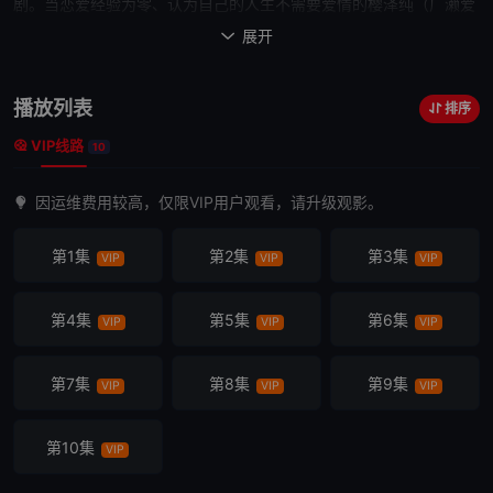
剧。当恋爱经验为零、认为自己的人生不需要爱情的樱泽纯（广濑
爱
丽丝
饰），因为一顿午餐遇见了擅长带给女性疗愈感的天才、刹那恋
展开

爱主义者长峰柊磨（松村北斗 饰）后，开启了一段苦恋。最终对爱情
玩世不恭的长峰柊磨爱上了纯，两人走到了一起。性格内向、恐惧恋
播放列表
排序
爱的便利店店员·内村克己因为一次受邀，爱上了只看重恋爱性价比、
VIP线路
恋爱关系中只追求自己利益最大化的真山有纱（饭丰万理江 饰）。克
10
己虽木讷但用情专一，有纱的恋爱观因为与克己的相处发生了巨大的
因运维费用较高，仅限VIP用户观看，请升级观影。
变化，最终有情人终成眷属。比起轰轰烈烈的爱情更注重安稳的生
活、选择与
初恋
结婚却过着压抑生活清宫响子（西野七濑 饰）认识了
第1集
第2集
第3集
VIP
VIP
VIP
厨艺及长相都超一流、身有隐情谜团重重的天才厨师岩桥要，也在与
阿要的相识后中感受到了温暖。最终响子直面内心，选择了与长期冷
落自己的丈夫离婚，她与...
第4集
第5集
第6集
VIP
VIP
VIP
第7集
第8集
第9集
VIP
VIP
VIP
第10集
VIP