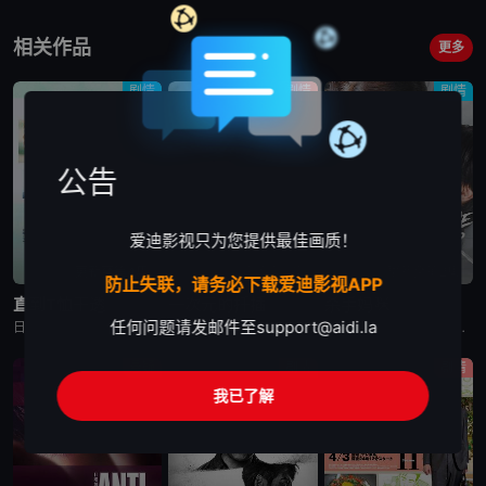
相关作品
更多
剧情
剧情
剧情
公告
爱迪影视只为您提供最佳画质！
更新至第4集
更新至第5集
更新至第2集
防止失联，请务必下载爱迪影视APP
直到T恤干透
一次元的扦插
杀手妈咪
任何问题请发邮件至
support@aidi.la
日剧《直到T恤干透》又名：直到T恤干了为止(台),T恤晾干为止,T恤渐干,Until the T-Shirt Dries,Ｔシャツが乾くまで，讲述了：40岁的杂志编辑咲子（苍井优 饰）原本深信自己拥有
日剧《一次元的扦插》又名：一次元的紫阳花,Labyrinth of Hortensia and the Minotaur,一次元の挿し木，讲述了：遗传学研究室的博士生七濑悠（山田凉介 饰）一直无法走出
日剧《杀手妈咪》又名：主妇杀手,有夫之妇杀手,Married Woman Killer,A Bona Fide Killer,유부녀 킬러，讲述了：改编自同名漫画。35岁的俞宝娜过着相夫教子的普通生活
悬疑
剧情
剧情
我已了解