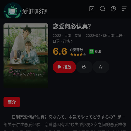
恋爱何必认真？
2022
·
日本
·
爱情
·
2022-04-18(日本)上映
·
日语
·
详情
6.6
0次评分
6.6
豆
很差
较差
还行
推荐
力荐
播放
简介
日剧
恋爱何必认真？
恋なんて、本気でやってどうするの？是一
部关于讲述恋爱经验、恋爱基因有着“缺失”的3男3女之间的恋爱群像