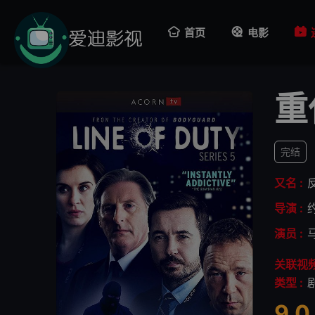
首页
电影
重
完结
又名 :
导演 :
演员 :
关联视频
类型 :
9.0