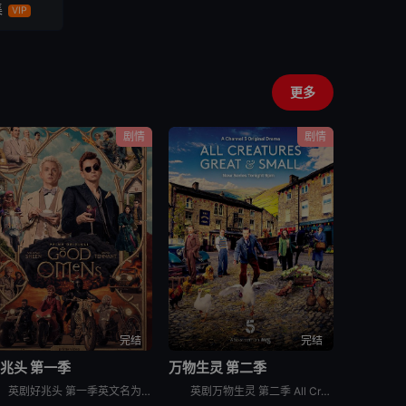
集
VIP
更多
剧情
剧情
完结
完结
兆头 第一季
万物生灵 第二季
英剧好兆头 第一季英文名为Good Omens Season 1，讲述的是：亚茨拉斐尔（麦克·辛 Michael Sheen 饰）是守卫城门的天使，而克劳利（大卫·田纳特 David Tennan
英剧万物生灵 第二季 All Creatures Great and Small Season 2，讲述一个年轻兽医给乡间小动物们治病过程中发生的那些美好温情的故事。