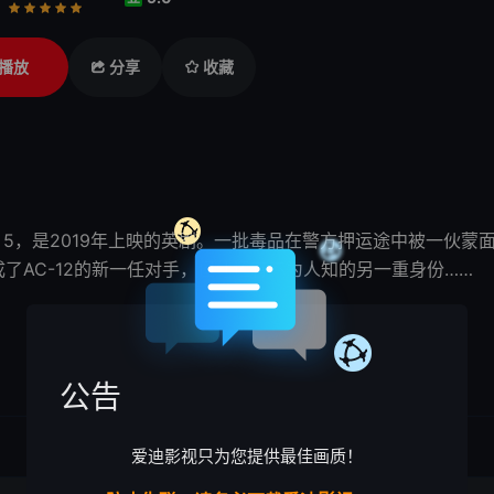
行
推荐
力荐
播放
分享
收藏
 Season 5，是2019年上映的英剧。一批毒品在警方押运途中
tt成了AC-12的新一任对手，但他还有不为人知的另一重身份……
公告
爱迪影视只为您提供最佳画质！