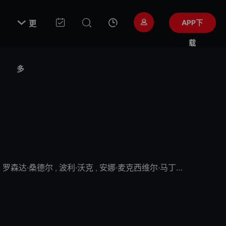

APP下
更
载
多
,
罗森达·桑德尔
,
波利·沃克
,
安娜·麦克西维尔·马丁
,
艾莎·哈特
,