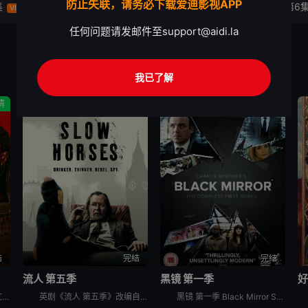
防止失联，请务必下载爱迪影视APP
集
第4集
第5集
第6
VIP
VIP
VIP
任何问题请发邮件至
support@aidi.la
我已了解
情
剧情
剧情
结
完结
完结
流人 第五季
黑镜 第一季
好
英剧豺狼的日子 第一季英文名为：The Day of the Jackal Season 1，是基于Frederick Forsyth的同名小说和1973年同名改编电影创作。“豺狼”（埃迪·雷德梅
英剧《流人 第五季》改编自Mick Herron所著小说系列的第五本《London Rules》。科技宅Roddy Ho有了一个魅力四射的新女友，而大家都对此持怀疑态度。当一系列越来越离奇的事件在
黑镜 第一季 Black Mirror Season 1是2011年剧情,科幻,惊悚英剧。这部英国迷你剧由3个各自独立的故事组成，彼此间并没有直接联系，但都以极端的黑色幽默讽刺和探讨了科技对人类生