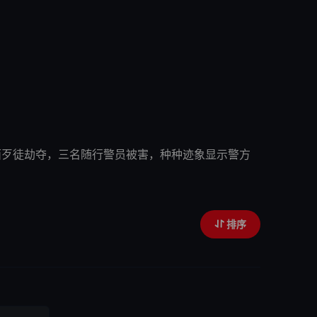
被一伙蒙面歹徒劫夺，三名随行警员被害，种种迹象显示警方
排序