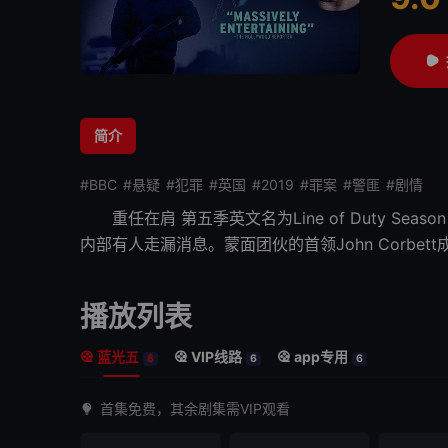
很差
较差
还
简介
#BBC
#悬疑
#犯罪
#英国
#2019
#罪案
#警匪
#剧情
重任在肩 第五季
英文名为Line of Duty
内部有人走漏消息。蒙面团伙的首领John Corbe
播放列表
蓝光五
VIP线路
app专用
6
6
6
首集免费，其余剧集需VIP观看