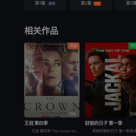
第1集
第2集
第3
首免
VIP
相关作品
英剧
剧
完结
完
王冠 第四季
豺狼的日子 第一季
王冠 第四季 The Crown Season 4涵盖1977年到1990年的事件，撒切尔夫人和戴安娜正式登场。1970年代来到尾声，英女王伊丽莎白 (Olivia Colman)一家煞费苦心为年