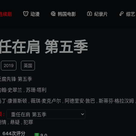
连续剧
动漫
韩国电影
纪录片
综艺
任在肩 第五季
2019
英国
反腐先锋 第五季
约翰·史翠兰
,
苏珊·塔利
马丁·康普斯顿
,
薇琪·麦克卢尔
,
阿德里安·敦巴
,
斯蒂芬·格拉汉姆
 :
剧情
,
悬疑
,
犯罪
644次评分
9.0
豆